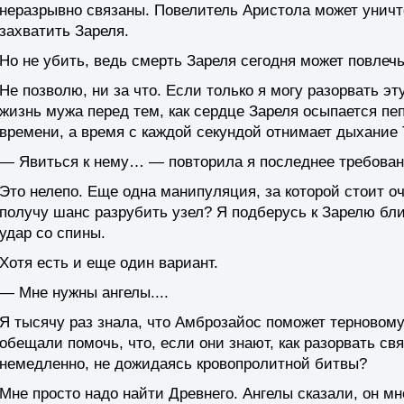
неразрывно связаны. Повелитель Аристола может уничто
захватить Зареля.
Но не убить, ведь смерть Зареля сегодня может повлеч
Не позволю, ни за что. Если только я могу разорвать э
жизнь мужа перед тем, как сердце Зареля осыпается пеп
времени, а время с каждой секундой отнимает дыхание 
— Явиться к нему… — повторила я последнее требован
Это нелепо. Еще одна манипуляция, за которой стоит оч
получу шанс разрубить узел? Я подберусь к Зарелю бл
удар со спины.
Хотя есть и еще один вариант.
— Мне нужны ангелы....
Я тысячу раз знала, что Амброзайос поможет терновому
обещали помочь, что, если они знают, как разорвать св
немедленно, не дожидаясь кровопролитной битвы?
Мне просто надо найти Древнего. Ангелы сказали, он мн