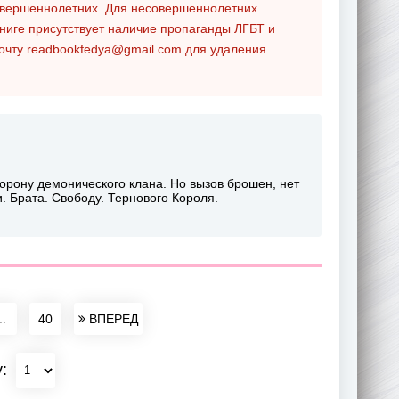
совершеннолетних. Для несовершеннолетних
ниге присутствует наличие пропаганды ЛГБТ и
почту
readbookfedya@gmail.com
для удаления
корону демонического клана. Но вызов брошен, нет
и. Брата. Свободу. Тернового Короля.
..
40
ВПЕРЕД
у: