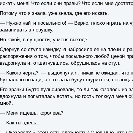
искать меня! Что если они правы? Что если мне достат
Потому что я знала, уже знала, где его искать.
— Нужно найти посыльного! — Верно, плохо играть на 
заманивать в ловушку.
Но какой, в сущности, у меня выход?
Сдернув со стула накидку, я набросила ее на плечи и р
распоряжения о том, чтобы посыльного любой ценой пр
вздрогнула и, отшатнувшись, обрушилась на стул.
— Какого черта?! — выдохнула я, никак не ожидая, что 
буквально позади, а его глаза будут щуриться, поглоща
Его зрачки будто пульсировали, то ли так казалось из-
вдохнула и попыталась встать, но гость толкнул меня об
мной.
— Меня ищешь, королева?
— Как ты здесь...
— Оказался? В этом есть сложность? Очевидно, что но