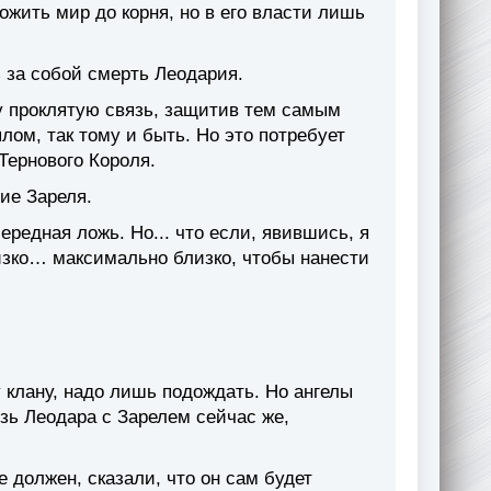
жить мир до корня, но в его власти лишь
ь за собой смерть Леодария.
ту проклятую связь, защитив тем самым
лом, так тому и быть. Но это потребует
Тернового Короля.
ие Зареля.
ередная ложь. Но... что если, явившись, я
изко… максимально близко, чтобы нанести
 клану, надо лишь подождать. Но ангелы
язь Леодара с Зарелем сейчас же,
е должен, сказали, что он сам будет