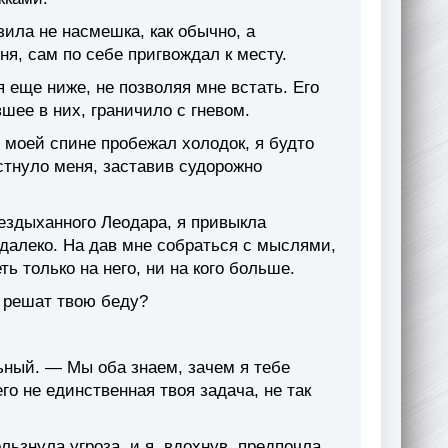
озила не насмешка, как обычно, а
ня, сам по себе пригвождал к месту.
я еще ниже, не позволяя мне встать. Его
шее в них, граничило с гневом.
о моей спине пробежал холодок, я будто
стнуло меня, заставив судорожно
бездыханного Леодара, я привыкла
к далеко. На дав мне собраться с мыслями,
 только на него, ни на кого больше.
 решат твою беду?
ный. — Мы оба знаем, зачем я тебе
го не единственная твоя задача, не так
ьзнула угроза, и я, вдохнув, предпочла