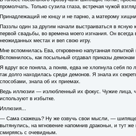
промолчать. Только сузила глаза, встречая чужой взгля
Принадлежащий не юнцу и не парню, а матерому хищни
Паззлы один за другим начали выстраиваться в ясную 
первой свадьбы, во времена моего изгнания. Он всегда 
неожиданных местах и вел свою игру.
Мне вспомнилась Ева, откровенно напуганная попыткой 
Вспомнилось, как посыльный отдавал приказы демонам
Я вдруг все поняла, а поняв, едва не хлопнула себя по 
так долго находилась среди демонов. Я знала их секрет
способами, знала об их приемах.
Ведь иллюзии — излюбленный их фокус. Чужие лица, чу
используют в избытке.
Иллюзия...
— Сама скажешь? Ну же озвучь свои мысли, — шипяще
вытянулись, на мгновение напомнив драконьи, и тут же
смиряясь с очевидным.