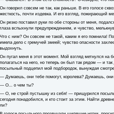
Он говорил совсем не так, как раньше. В его голосе скв
жесткость, почти издевка. И его взгляд, пожирающий ме
Он резко поставил руки по обе стороны от меня, подалс
глаза вспыхнули предупреждением, и чувство, мелькнув
Что с ним? Он совсем не такой, каким я его помнила! П
имела дело с гремучей змеей; чувство опасности захле
выдохнуть.
Он пугал меня в этот момент. Мой взгляд метнулся на 
полагаться на него, но теперь он был так рядом — и та
посыльный подцепил мой подбородок, вынуждая смотреть
— Думаешь, они тебе помогут, королева? Думаешь, они
— О... о чем ты?
— О, не строй пустышку из себя! — прищурился посыль
сегодня понадобился, и кто стоит за этим. Найти древне
ли?
В голосе посыльного прозвучали шипящие нотки, проскол