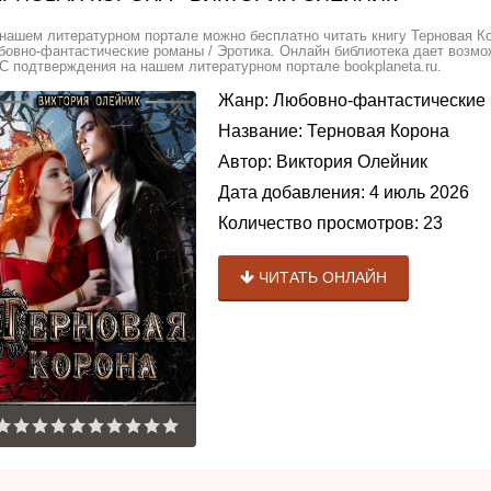
нашем литературном портале можно бесплатно читать книгу Терновая Ко
овно-фантастические романы / Эротика. Онлайн библиотека дает возмож
 подтверждения на нашем литературном портале bookplaneta.ru.
Жанр:
Любовно-фантастические
Название:
Терновая Корона
Автор:
Виктория Олейник
Дата добавления:
4 июль 2026
Количество просмотров:
23
ЧИТАТЬ ОНЛАЙН