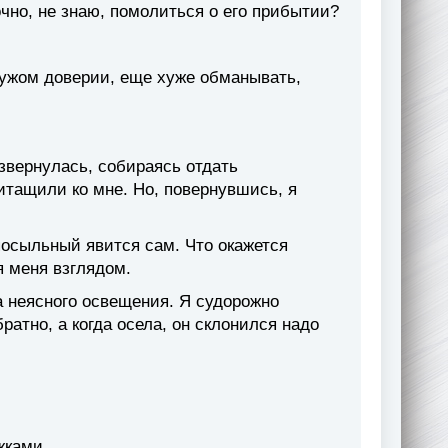
очно, не знаю, помолиться о его прибытии?
чужом доверии, еще хуже обманывать,
азвернулась, собираясь отдать
итащили ко мне. Но, повернувшись, я
посыльный явится сам. Что окажется
я меня взглядом.
за неясного освещения. Я судорожно
ратно, а когда осела, он склонился надо
жками.