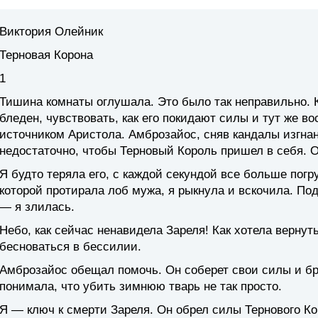
Виктория Олейник
Терновая Корона
1
Тишина комнаты оглушала. Это было так неправильно. К
бледен, чувствовать, как его покидают силы и тут же 
источником Аристола. Амброзайос, сняв кандалы изгнани
недостаточно, чтобы Терновый Король пришел в себя. О
Я будто теряла его, с каждой секундой все больше погр
которой протирала лоб мужа, я рыкнула и вскочила. По
— я злилась.
Небо, как сейчас ненавидела Зареля! Как хотела вернут
бесноваться в бессилии.
Амброзайос обещал помочь. Он соберет свои силы и брос
понимала, что убить зимнюю тварь не так просто.
Я — ключ к смерти Зареля. Он обрел силы Тернового Кор