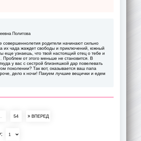
еевна Политова
ле совершеннолетия родители начинают сильно
ша их чада жаждет свободы и приключений, южный
ты еще узнаешь, что твой настоящий отец о тебе и
… Проблем от этого меньше не становится. В
куда у вас с сестрой близняшкой дар повелевать
ом поколении? Так вот, оказывается ваш папа
роче, дело к ночи! Пакуем лучшие вещички и едем
..
54
ВПЕРЕД
у: