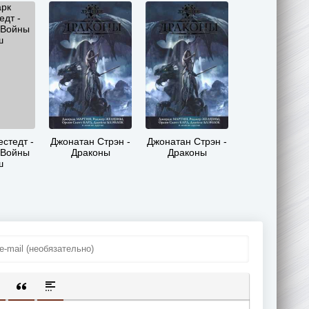
стедт -
Джонатан Стрэн -
Джонатан Стрэн -
 Войны
Драконы
Драконы
ш
ИЩЕННУЮ ССЫЛКУ
 СМАЙЛИК
АВКА СКРЫТОГО ТЕКСТА
ВСТАВКА ЦИТАТЫ
ВСТАВКА СПОЙЛЕРА