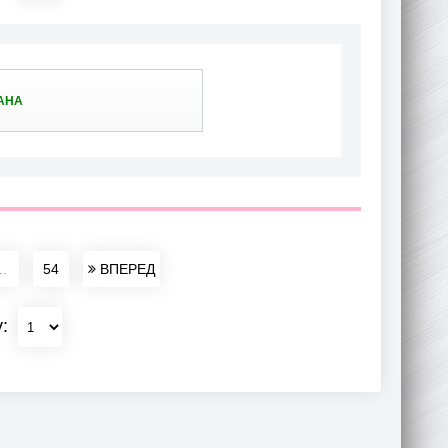
АНА
..
54
ВПЕРЕД
у: