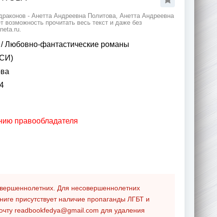
драконов - Анетта Андреевна Политова, Анетта Андреевна
 возможность прочитать весь текст и даже без
eta.ru.
/
Любовно-фантастические романы
(СИ)
ова
4
анию правообладателя
совершеннолетних. Для несовершеннолетних
ниге присутствует наличие пропаганды ЛГБТ и
почту
readbookfedya@gmail.com
для удаления