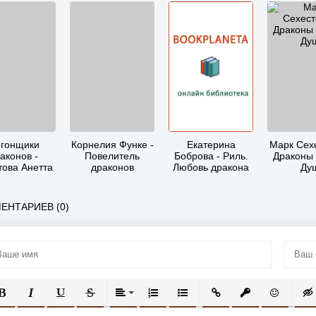
гонщики
Корнелия Функе -
Екатерина
Марк Сехе
аконов -
Повелитель
Боброва - Риль.
Драконы
това Анетта
драконов
Любовь дракона
Ду
дреевна
ЕНТАРИЕВ (0)
ОЛУЖИРНЫЙ
КУРСИВ
ПОДЧЕРКНУТЫЙ
ЗАЧЕРКНУТЫЙ
ВЫРАВНИВАНИЕ
НУМЕРОВАННЫЙ СПИСОК
МАРКИРОВАННЫЙ СПИСОК
ВСТАВИТЬ ССЫЛКУ
ВСТАВИТЬ ЗАЩ
ВСТАВИТЬ
ВСТ