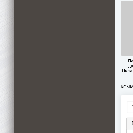
По
др
Поли
Ан
КОММ
П