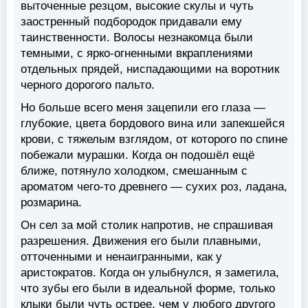
выточенные резцом, высокие скулы и чуть
заостренный подбородок придавали ему
таинственности. Волосы незнакомца были
темными, с ярко-огненными вкраплениями
отдельных прядей, ниспадающими на воротник
черного дорогого пальто.
Но больше всего меня зацепили его глаза —
глубокие, цвета бордового вина или запекшейся
крови, с тяжелым взглядом, от которого по спине
побежали мурашки. Когда он подошёл ещё
ближе, потянуло холодком, смешанным с
ароматом чего-то древнего — сухих роз, ладана,
розмарина.
Он сел за мой столик напротив, не спрашивая
разрешения. Движения его были плавными,
отточенными и ненаигранными, как у
аристократов. Когда он улыбнулся, я заметила,
что зубы его были в идеальной форме, только
клыки были чуть острее, чем у любого другого