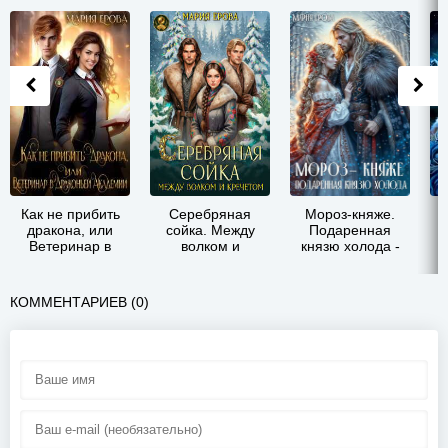
Как не прибить
Серебряная
Мороз-княже.
дракона, или
сойка. Между
Подаренная
Ветеринар в
волком и
князю холода -
Л
Драконьей
кречетом - Мария
Мария
А
Академии -
Александровна
Александровна
Мария
Ерова
Ерова
КОММЕНТАРИЕВ (0)
Александровна
Ерова