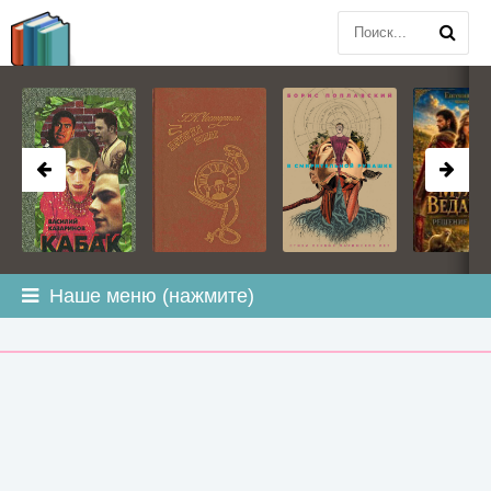
BOOK
PLANETA
.COM
Наше меню (нажмите)