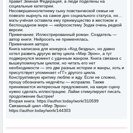
правит Земная Федерация, а люди поделены на
социальные категории.
Несовершеннолетнему сыну повстанческой семьи не
повезло нырнуть на самое дно социального статуса, но…
мать-учёная оставила ему преимущество в жестоком и
беспощадном мире — нейросистему Зодак очень редкой
версии.
Примечание: Иллюстрированный роман. Создатель —
автор книги. Нейросеть не применялась.
Примечания автора:
Книга написана для конкурса «Код бездны», но давно
хотел развить другую ветку цикла «Мир Эрон», а тут
подвернулся момент с удачным жанром. Книга связана с
вышеупомянутым циклом, но читать его нет
необходимости — это две разные истории и жанры, хоть и
присутствует упоминает «ГГ» другого цикла.
Конструктивную критику люблю и жду. Если не сложно,
прошу обозначить недочёты — исправлю. Также
принимаются интересные предложения, на какую сцену
нужно сделать иллюстрацию. Лайки стимулируют писать
продолжение быстрее!
Вторая книга: https://author.today/work/310599
Связанный цикл «Мир Эрон»:
https://author.today/work/144303