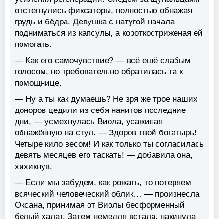
отстегнулись фиксаторы, полностью обнажая
грудь и бёдра. Девушка с натугой начала
подниматься из капсулы, а короткостриженая ей
помогать.
— Как его самочувствие? — всё ещё слабым
голосом, но требовательно обратилась та к
помощнице.
— Ну а ты как думаешь? Не зря же трое наших
доноров цедили из себя нанитов последние
дни, — усмехнулась Виола, усаживая
обнажённую на стул. — Здоров твой богатырь!
Четыре кило весом! И как только ты согласилась
девять месяцев его таскать! — добавила она,
хихикнув.
— Если мы забудем, как рожать, то потеряем
всяческий человеческий облик… — произнесла
Оксана, принимая от Виолы бесформенный
белый халат. Затем немедля встала, накинула