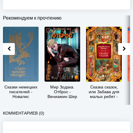
Рекомендуем к прочтению
Сказки немецких
Мир Зодака.
Сказка сказок,
писателей -
Отброс -
или Забава для
У
Новалис
Вениамин Шер
малых ребят -
Джамбаттиста
Базиле
КОММЕНТАРИЕВ (0)