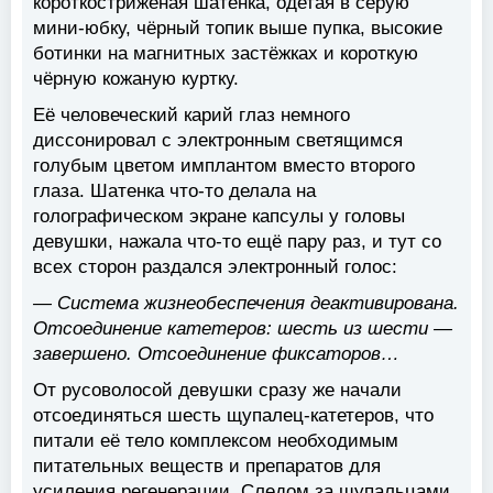
короткостриженая шатенка, одетая в серую
мини-юбку, чёрный топик выше пупка, высокие
ботинки на магнитных застёжках и короткую
чёрную кожаную куртку.
Её человеческий карий глаз немного
диссонировал с электронным светящимся
голубым цветом имплантом вместо второго
глаза. Шатенка что-то делала на
голографическом экране капсулы у головы
девушки, нажала что-то ещё пару раз, и тут со
всех сторон раздался электронный голос:
— Система жизнеобеспечения деактивирована.
Отсоединение катетеров: шесть из шести —
завершено. Отсоединение фиксаторов…
От русоволосой девушки сразу же начали
отсоединяться шесть щупалец-катетеров, что
питали её тело комплексом необходимым
питательных веществ и препаратов для
усиления регенерации. Следом за щупальцами