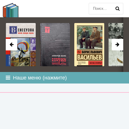
BOOK
PLANETA
.COM
Наше меню (нажмите)