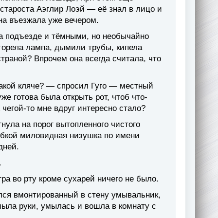
 староста Аэглир Лоэй — её знал в лицо и
на въезжала уже вечером.
на подъезде и тёмными, но необычайно
горела лампа, дымили трубы, кипела
страной? Впрочем она всегда считала, что
 такой кляче? — спросил Гуго — местный
же готова была открыть рот, чтоб что-
 чегой-то мне вдруг интересно стало?
нула на порог вытопленного чистого
лыбкой миловидная низушка по имени
дней.
.
тра во рту кроме сухарей ничего не было.
ился вмонтированный в стену умывальник,
ыла руки, умылась и вошла в комнату с