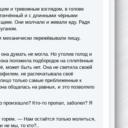
цом и тревожным взглядом, в голове
утончённый и с длинными чёрными
 щеке. Они молчали и жевали еду. Радя
чуганом.
ни механически пережёвывали пищу,
 она думать не могла. Но утолив голод и
она положила подбородок на сплетённые
ё, может быть нет. Она не светила своей
рофилем, не распечатывала своё
в лицо только самые приближенные к
она общалась на равных, и это позволяло
то произошло? Кто-то пропал, заболел? Я
 горем. — Нам остаётся только молиться,
 не мы, то кто?..