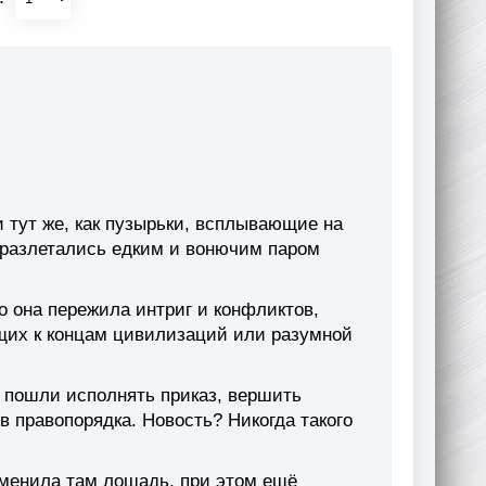
 тут же, как пузырьки, всплывающие на
и разлетались едким и вонючим паром
о она пережила интриг и конфликтов,
щих к концам цивилизаций или разумной
й пошли исполнять приказ, вершить
в правопорядка. Новость? Никогда такого
сменила там лошадь, при этом ещё