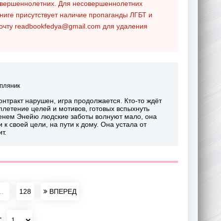
совершеннолетних. Для несовершеннолетних
ниге присутствует наличие пропаганды ЛГБТ и
почту
readbookfedya@gmail.com
для удаления
пляник
онтракт нарушен, игра продолжается. Кто-то ждёт
еплетение целей и мотивов, готовых вспыхнуть
менем Энейю людские заботы волнуют мало, она
к своей цели, на пути к дому. Она устала от
т.
..
128
ВПЕРЕД
: