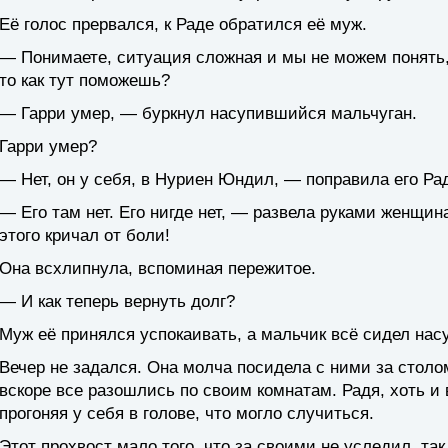
Её голос прервался, к Раде обратился её муж.
— Понимаете, ситуация сложная и мы не можем понять, 
то как тут поможешь?
— Гарри умер, — буркнул насупившийся мальчуган.
Гарри умер?
— Нет, он у себя, в Нуриен Юндил, — поправила его Ра
— Его там нет. Его нигде нет, — развела руками женщин
этого кричал от боли!
Она всхлипнула, вспоминая пережитое.
— И как теперь вернуть долг?
Муж её принялся успокаивать, а мальчик всё сидел на
Вечер не задался. Она молча посидела с ними за столом
вскоре все разошлись по своим комнатам. Радя, хоть и в
прогоняя у себя в голове, что могло случиться.
Этот прохвост мало того, что за своими не уследил, та