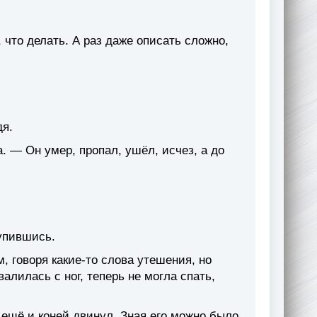
что делать. А раз даже описать сложно,
дя.
а. — Он умер, пропал, ушёл, исчез, а до
супившись.
, говоря какие-то слова утешения, но
алилась с ног, теперь не могла спать,
к ещё и коней двинул. Зная его можно было