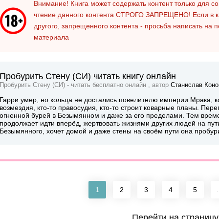
Внимание! Книга может содержать контент только для 
чтение данного контента
СТРОГО ЗАПРЕЩЕНО!
Если в к
другого, запрещенного контента - просьба написать на 
материала
Пробурить Стену (СИ) читать книгу онлайн
Пробурить Стену (СИ) - читать бесплатно онлайн , автор
Станислав Коно
Гарри умер, но кольца не достались повелителю империи Мрака, к
возмездия, кто-то правосудия, кто-то строит коварные планы. Пер
огненной бурей в Безымянном и даже за его пределами. Тем вре
продолжает идти вперёд, жертвовать жизнями других людей на пути 
Безымянного, хочет домой и даже стены на своём пути она пробури
1
2
3
4
5
.
Перейти на страницу