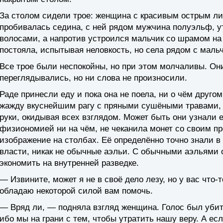
За столом сидели трое: женщина с красивым острым ли
пробивалась седина, с ней рядом мужчина полуэльф, 
волосами, а напротив устроился мальчик со шрамом на
постояла, испытывая неловкость, но села рядом с маль
Все трое были неспокойны, но при этом молчаливы. О
переглядывались, но ни слова не произносили.
Раде принесли еду и пока она не поела, ни о чём другом
жажду вкуснейшим рагу с пряными сушёными травами, 
руки, окидывая всех взглядом. Может быть они узнали е
физиономией ни на чём, не чеканила монет со своим п
изображение на столбах. Её определённо точно знали 
власти, никак не обычные аэльи. С обычными аэльями 
экономить на внутренней разведке.
— Извините, может я не в своё дело лезу, но у вас что-
обладаю некоторой силой вам помочь.
— Вряд ли, — подняла взгляд женщина. Голос был убит
ибо мы на грани с тем, чтобы утратить нашу веру. А если