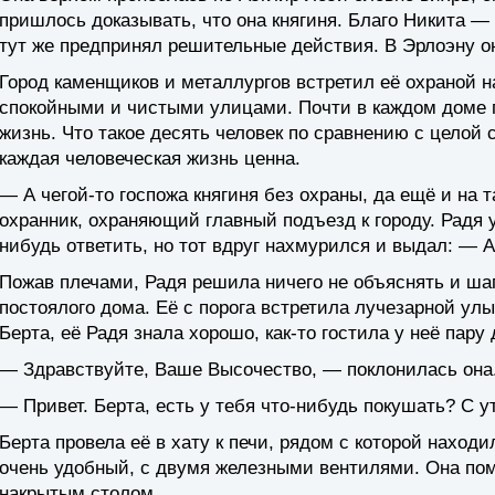
пришлось доказывать, что она княгиня. Благо Никита —
тут же предпринял решительные действия. В Эрлоэну о
Город каменщиков и металлургов встретил её охраной 
спокойными и чистыми улицами. Почти в каждом доме 
жизнь. Что такое десять человек по сравнению с целой 
каждая человеческая жизнь ценна.
— А чегой-то госпожа княгиня без охраны, да ещё и на
охранник, охраняющий главный подъезд к городу. Радя у
нибудь ответить, но тот вдруг нахмурился и выдал: — А
Пожав плечами, Радя решила ничего не объяснять и шаг
постоялого дома. Её с порога встретила лучезарной у
Берта, её Радя знала хорошо, как-то гостила у неё пару 
— Здравствуйте, Ваше Высочество, — поклонилась она
— Привет. Берта, есть у тебя что-нибудь покушать? С у
Берта провела её в хату к печи, рядом с которой наход
очень удобный, с двумя железными вентилями. Она пом
накрытым столом.