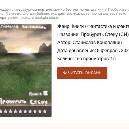
нашем литературном портале можно бесплатно читать книгу Пробурить С
р: Фэнтези. Онлайн библиотека дает возможность прочитать весь текст
ературном портале bookplaneta.ru.
Жанр:
Книги
/
Фантастика и фэнт
Название:
Пробурить Стену (СИ)
Автор:
Станислав Конопляник
Дата добавления:
8 февраль 202
Количество просмотров:
51
ЧИТАТЬ ОНЛАЙН