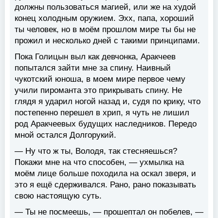
должны пользоваться магией, или же на худой
конец холодным оружием. Эхх, папа, хороший
ты человек, но в моём прошлом мире ты бы не
прожил и несколько дней с такими принципами.
Пока Голицын выл как девчонка, Аракчеев
попытался зайти мне за спину. Наивный
чукотский юноша, в моем мире первое чему
учили пироманта это прикрывать спину. Не
глядя я ударил ногой назад и, судя по крику, что
постепенно перешел в хрип, я чуть не лишил
род Аракчеевых будущих наследников. Передо
мной остался Долгорукий.
— Ну что ж ты, Володя, так стесняешься?
Покажи мне на что способен, — ухмылка на
моём лице больше походила на оскал зверя, и
это я ещё сдерживался. Рано, рано показывать
свою настоящую суть.
— Ты не посмеешь, — прошептал он побелев, —