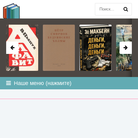
BOOK
PLANETA
.COM
Наше меню (нажмите)