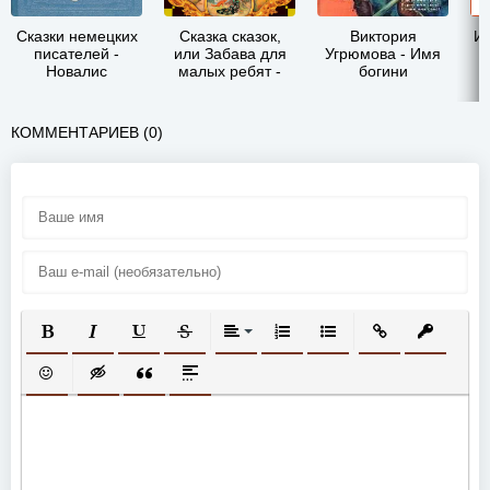
Сказки немецких
Сказка сказок,
Виктория
Ин
писателей -
или Забава для
Угрюмова - Имя
Новалис
малых ребят -
богини
Джамбаттиста
Базиле
КОММЕНТАРИЕВ (0)
ПОЛУЖИРНЫЙ
КУРСИВ
ПОДЧЕРКНУТЫЙ
ЗАЧЕРКНУТЫЙ
ВЫРАВНИВАНИЕ
НУМЕРОВАННЫЙ СПИСОК
МАРКИРОВАННЫЙ СП
ВСТАВИТЬ ССЫ
ВСТАВИТ
ВСТАВИТЬ СМАЙЛИК
ВСТАВКА СКРЫТОГО ТЕКСТА
ВСТАВКА ЦИТАТЫ
ВСТАВКА СПОЙЛЕРА