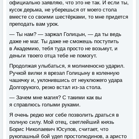
официально заявляю, что это не так. И если ты,
кусок дерьма, не уберешься от моего стола
вместе со своими шестёрками, то мне придется
преподать вам урок.
— Ты нам? — заржал Голицын, — да ты ведь
даже не маг. Ты даже не сможешь поступить
в Академию, тебя туда просто не возьмут, и
деньги твоего отца тебе не помогут.
Продолжая улыбаться, я молниеносно ударил.
Ручкой вилки я врезал Голицыну в коленную
чашечку и, уклонившись от неуклюжего удара
Долгорукого, резко встал из-за стола.
— Зачем мне магия? С такими как вы
я справлюсь голыми руками.
Я очень редко мог себе позволить драться в
полную силу. Мой отец, светлейший князь
Борис Николаевич Юсупов, считает, что
рукопашный бой удел простолюдинов, а аристо