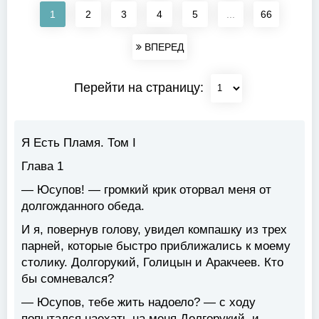
1
2
3
4
5
...
66
ВПЕРЕД
Перейти на страницу:
Я Есть Пламя. Том I
Глава 1
— Юсупов! — громкий крик оторвал меня от
долгожданного обеда.
И я, повернув голову, увидел компашку из трех
парней, которые быстро приближались к моему
столику. Долгорукий, Голицын и Аракчеев. Кто
бы сомневался?
— Юсупов, тебе жить надоело? — с ходу
попытался наехать на меня Долгорукий, и