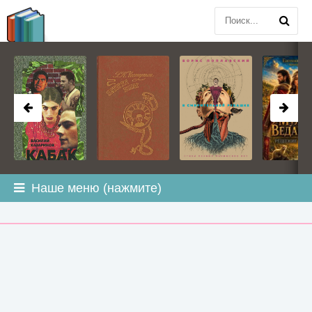
BOOK
PLANETA
.COM
Наше меню (нажмите)