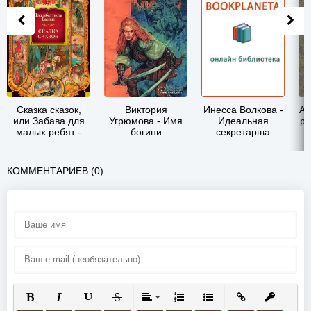
Сказка сказок,
Виктория
Инесса Волкова -
Ай
или Забава для
Угрюмова - Имя
Идеальная
ра
малых ребят -
богини
секретарша
Джамбаттиста
Базиле
КОММЕНТАРИЕВ (0)