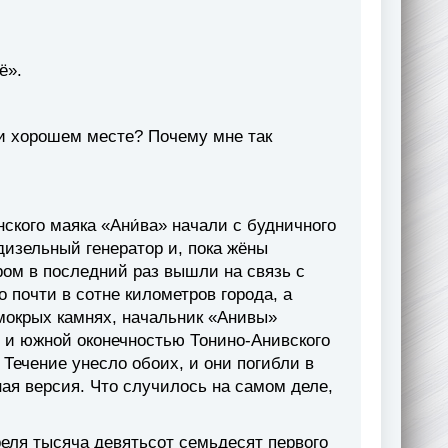
ё».
 и хорошем месте? Почему мне так
ского маяка «Ани́ва» начали с будничного
дизельный генератор и, пока жёны
ром в последний раз вышли на связь с
почти в сотне километров города, а
мокрых камнях, начальник «Анивы»
 и южной оконечностью Тонино-Анивского
Течение унесло обоих, и они погибли в
ая версия. Что случилось на самом деле,
реля тысяча девятьсот семьдесят первого