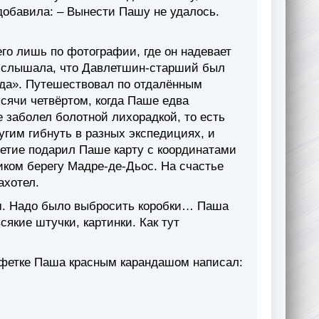
обавила: – Вынести Пашу не удалось.
го лишь по фотографии, где он надевает
о слышала, что Давлетшин-старший был
ида». Путешествовал по отдалённым
ысячи четвёртом, когда Паше едва
е заболел болотной лихорадкой, то есть
гим гибнуть в разных экспедициях, и
етие подарил Паше карту с координатами
иком берегу Мадре-де-Дьос. На счастье
ахотел.
ом. Надо было выбросить коробки… Паша
сякие штучки, картинки. Как тут
алфетке Паша красным карандашом написал: