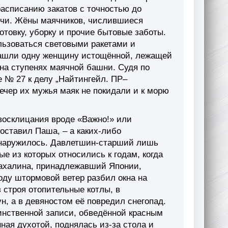
расписанию закатов с точностью до
очи. Жёны маячников, числившиеся
отовку, уборку и прочие бытовые заботы.
льзоваться световыми ракетами и
нашли одну женщину истощённой, лежащей
 на ступенях маячной башни. Судя по
 № 27 к делу „Найтингейл. ПР–
ечер их мужья маяк не покидали и к морю
восклицания вроде «Важно!» или
оставил Паша, – а каких-либо
обнаружилось. Давлетшин-старший лишь
е из которых относились к годам, когда
Сахалина, принадлежавший Японии,
оду штормовой ветер разбил окна на
 строя отопительные котлы, в
, а в девяностом её повредил снегопад.
динственной записи, обведённой красным
ная духотой, поднялась из-за стола и