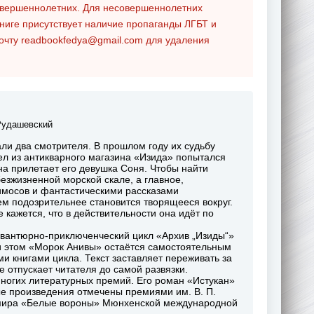
совершеннолетних. Для несовершеннолетних
ниге присутствует наличие пропаганды ЛГБТ и
почту
readbookfedya@gmail.com
для удаления
Рудашевский
ли два смотрителя. В прошлом году их судьбу
ел из антикварного магазина «Изида» попытался
на прилетает его девушка Соня. Чтобы найти
езжизненной морской скале, а главное,
имосов и фантастическими рассказами
м подозрительнее становится творящееся вокруг.
 кажется, что в действительности она идёт по
авантюрно-приключенческий цикл «Архив „Изиды“»
и этом «Морок Анивы» остаётся самостоятельным
ми книгами цикла. Текст заставляет переживать за
е отпускает читателя до самой развязки.
 многих литературных премий. Его роман «Истукан»
вые произведения отмечены премиями им. В. П.
иг мира «Белые вороны» Мюнхенской международной