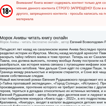
Внимание! Книга может содержать контент только для 
чтение данного контента
СТРОГО ЗАПРЕЩЕНО!
Если в к
другого, запрещенного контента - просьба написать на 
материала
Морок Анивы читать книгу онлайн
Морок Анивы - читать бесплатно онлайн , автор
Евгений Всеволодович 
Пятьдесят лет назад на сахалинском маяке Анива бесследно пропа
разделил историк из Иркутска. Месяц назад молодой археолог Пав
раскрыть тайну гиблого маяка и тоже пропал. Теперь на юг Сахали
Павла, она должна выяснить, почему вообще Аниву построили на б
разобраться, как история маяка связана с пугающими мифами эск
американских китобоев. Чем дальше Соня идёт по следам Паши, те
Граница между реальностью и мо́роком стирается, и Соне всё чаще
своим собственным следам.
Новый мистический роман Евгения Рудашевского продолжает его 
(«Тайна пропавшей экспедиции», «Город Солнца», «Истукан»). Пр
произведением, прочтение которого не требует знакомства с други
героев, теряться в догадках относительно их истинных мотивов, и н
Евгений Рудашевский – автор более двух десятков книг и лауреат
стал победителем конкурса «Книга года – 2022», а его подростко
Крапивина, «Книгуру», входят в каталог выдающихся детских кн