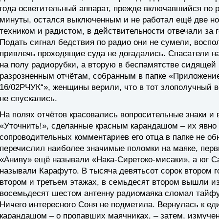
года осветительный аппарат, прежде включавшийся по 
минуты, остался выключенным и не работал ещё две н
техником и радистом, в действительности отвечали за г
Подать сигнал бедствия по радио они не сумели, воспо
привлечь проходящие суда не догадались. Спасатели 
на полу радиорубки, а вторую в беспамятстве сидящей
разрозненным отчётам, собранным в папке «Приложение
16/02РЧУК“», женщины верили, что в тот злополучный в
не спускались.
На полях отчётов красовались вопросительные знаки и 
«Уточнить!», сделанные красным карандашом – их явно 
сопроводительных комментариев его отца в папке не 
перечислил наиболее значимые поломки на маяке, первы
«Аниву» ещё называли «Нака-Сиретоко-мисаки», а юг 
называли Карафуто. В тысяча девятьсот сорок втором г
втором и третьем этажах, в семьдесят втором вышли из
восемьдесят шестом антенну радиомаяка сломал тайфун
Ничего интересного Соня не подметила. Вернулась к е
карандашом – о пропавших маячниках, – затем, измучен