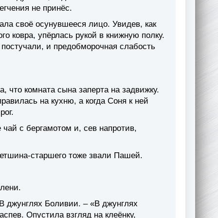
егчения не принёс.
ала своё осунувшееся лицо. Увидев, как
го ковра, упёрлась рукой в книжную полку.
ь постучали, и предобморочная слабость
, что комната сына заперта на задвижку.
равилась на кухню, а когда Соня к ней
рог.
 чай с бергамотом и, сев напротив,
влетшина-старшего тоже звали Пашей.
олени.
В джунглях Боливии. – «В джунглях
спев. Опустила взгляд на клеёнку,