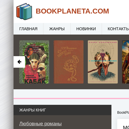
BOOK
PLANETA
.COM
ГЛАВНАЯ
ЖАНРЫ
НОВИНКИ
КОНТАКТ
ЖАНРЫ КНИГ
BookPl
Любовные романы
М