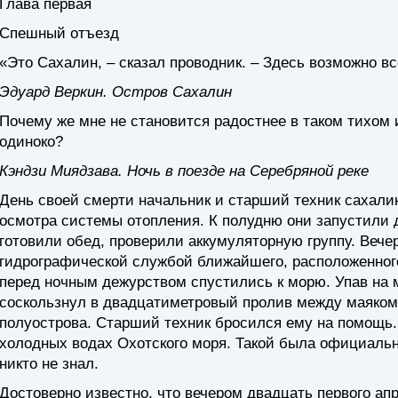
Глава первая
Спешный отъезд
«Это Сахалин, – сказал проводник. – Здесь возможно вс
Эдуард Веркин. Остров Сахалин
Почему же мне не становится радостнее в таком тихом
одиноко?
Кэндзи Миядзава. Ночь в поезде на Серебряной реке
День своей смерти начальник и старший техник сахалин
осмотра системы отопления. К полудню они запустили 
готовили обед, проверили аккумуляторную группу. Вече
гидрографической службой ближайшего, расположенного 
перед ночным дежурством спустились к морю. Упав на 
соскользнул в двадцатиметровый пролив между маяком
полуострова. Старший техник бросился ему на помощь. 
холодных водах Охотского моря. Такой была официальн
никто не знал.
Достоверно известно, что вечером двадцать первого ап