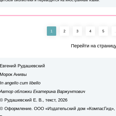
детской библиотеки и переводятся на иностранные языки.
1
2
3
4
5
.
Перейти на страниц
Евгений Рудашевский
Морок Анивы
In angello cum libello
Автор обложки Екатерина Варжунтович
© Рудашевский Е. В., текст, 2026
© Оформление. ООО «Издательский дом «КомпасГид»,