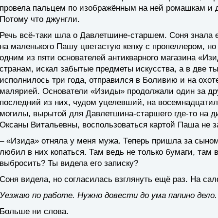
провела пальцем по изображённым на ней ромашкам и д
Потому что джунгли.
Речь всё-таки шла о Давлетшине-старшем. Соня знала е
на маленького Пашу цветастую кепку с пропеллером, н
одним из пяти основателей антикварного магазина «Из
странам, искал забытые предметы искусства, а в две т
исполнилось три года, отправился в Боливию и на охот
малярией. Основатели «Изиды» продолжали один за дру
последний из них, чудом уцелевший, на восемнадцатил
могилы, вырытой для Давлетшина-старшего где-то на д
Оксаны Витальевны, воспользоваться картой Паша не з
– «Изида» отняла у меня мужа. Теперь пришла за сын
любил в них копаться. Там ведь не только бумаги, там в
выбросить? Ты видела его записку?
Соня видела, но согласилась взглянуть ещё раз. На с
Уезжаю по работе. Нужно довести до ума папино дело.
Больше ни слова.