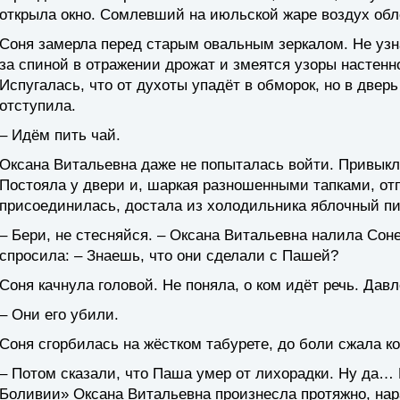
открыла окно. Сомлевший на июльской жаре воздух обл
Соня замерла перед старым овальным зеркалом. Не узн
за спиной в отражении дрожат и змеятся узоры настенно
Испугалась, что от духоты упадёт в обморок, но в двер
отступила.
– Идём пить чай.
Оксана Витальевна даже не попыталась войти. Привыкла
Постояла у двери и, шаркая разношенными тапками, отп
присоединилась, достала из холодильника яблочный пи
– Бери, не стесняйся. – Оксана Витальевна налила Соне
спросила: – Знаешь, что они сделали с Пашей?
Соня качнула головой. Не поняла, о ком идёт речь. Да
– Они его убили.
Соня сгорбилась на жёстком табурете, до боли сжала к
– Потом сказали, что Паша умер от лихорадки. Ну да… 
Боливии» Оксана Витальевна произнесла протяжно, нара