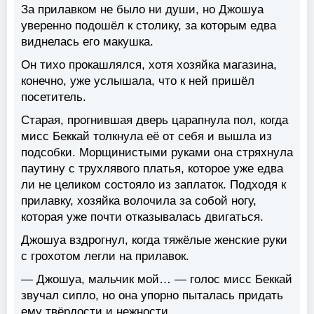
За прилавком не было ни души, но Джошуа
уверенно подошёл к столику, за которым едва
виднелась его макушка.
Он тихо прокашлялся, хотя хозяйка магазина,
конечно, уже услышала, что к ней пришёл
посетитель.
Старая, прогнившая дверь царапнула пол, когда
мисс Беккай толкнула её от себя и вышла из
подсобки. Морщинистыми руками она стряхнула
паутину с трухлявого платья, которое уже едва
ли не целиком состояло из заплаток. Подходя к
прилавку, хозяйка волочила за собой ногу,
которая уже почти отказывалась двигаться.
Джошуа вздрогнул, когда тяжёлые женские руки
с грохотом легли на прилавок.
— Джошуа, мальчик мой… — голос мисс Беккай
звучал сипло, но она упорно пыталась придать
ему твёрдости и нежности.