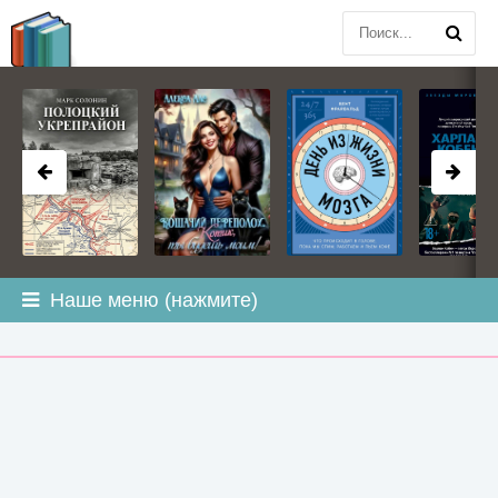
BOOK
PLANETA
.COM
Наше меню (нажмите)