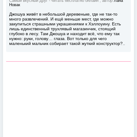
Самый вкусный друг - читать бесплатно онлайн , автор
Лана
Новак
Джошуа живёт в небольшой деревеньке, где не так-то
много развлечений. И ещё меньше мест, где можно
закупиться страшными украшениями к Хэллоуину. Есть
лишь единственный трухлявый магазинчик, стоящий
глубоко в лесу. Там Джошуа и находит всё, что ему так
нужно: руки, голову… глаза. Вот только для чего
маленький мальчик собирает такой жуткий конструктор?..