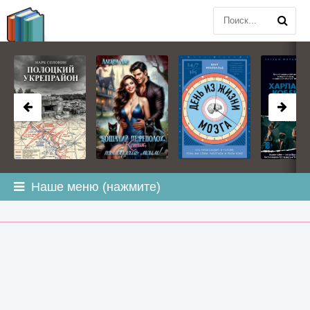
BOOK
PLANETA
.COM
Наше меню (нажмите)