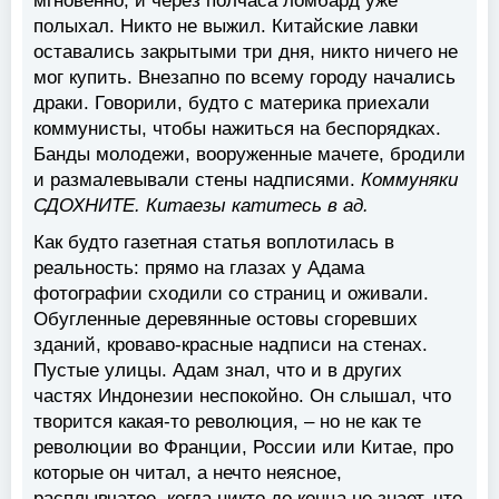
мгновенно, и через полчаса ломбард уже
полыхал. Никто не выжил. Китайские лавки
оставались закрытыми три дня, никто ничего не
мог купить. Внезапно по всему городу начались
драки. Говорили, будто с материка приехали
коммунисты, чтобы нажиться на беспорядках.
Банды молодежи, вооруженные мачете, бродили
и размалевывали стены надписями.
Коммуняки
СДОХНИТЕ. Китаезы катитесь в ад.
Как будто газетная статья воплотилась в
реальность: прямо на глазах у Адама
фотографии сходили со страниц и оживали.
Обугленные деревянные остовы сгоревших
зданий, кроваво-красные надписи на стенах.
Пустые улицы. Адам знал, что и в других
частях Индонезии неспокойно. Он слышал, что
творится какая-то революция, – но не как те
революции во Франции, России или Китае, про
которые он читал, а нечто неясное,
расплывчатое, когда никто до конца не знает, что