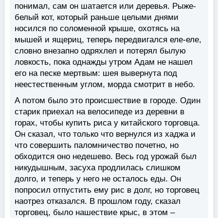
понимал, сам он шатается или деревья. Рыже-
белый кот, который раньше целыми днями
носился по соломенной крыше, охотясь на
мышей и ящериц, теперь передвигался еле-еле,
словно внезапно одряхлел и потерял былую
ловкость, пока однажды утром Адам не нашел
его на песке мертвым: шея вывернута под
неестественным углом, морда смотрит в небо.
А потом было это происшествие в городе. Один
старик приехал на велосипеде из деревни в
горах, чтобы купить риса у китайского торговца.
Он сказал, что только что вернулся из хаджа и
что совершить паломничество почетно, но
обходится оно недешево. Весь год урожай был
никудышным, засуха продлилась слишком
долго, и теперь у него не осталось еды. Он
попросил отпустить ему рис в долг, но торговец
наотрез отказался. В прошлом году, сказал
торговец, было нашествие крыс, в этом –