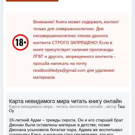
Внимание! Книга может содержать контент
только для совершеннолетних. Для
несовершеннолетних чтение данного
контента
СТРОГО ЗАПРЕЩЕНО!
Если в
книге присутствует наличие пропаганды
ЛГБТ и другого, запрещенного контента -
просьба написать на почту
readbookfedya@gmail.com
для удаления
материала
Карта невидимого мира читать книгу онлайн
Карта невидимого мира - читать бесплатно онлайн , автор
Таш
Оу
16-летний Адам – трижды сирота. Он и его старший брат
Джохан были оставлены матерью в детстве; позже
Джохана усыновила богатая пара, Адама же воспитывал
голландец Карл, и мальчик стал свидетелем, как его