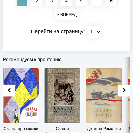
1
2
3
4
5
...
99
ВПЕРЕД
Перейти на страницу:
Рекомендуем к прочтению
Сказка про сказки
Сказки
Детство Ромашки
Д