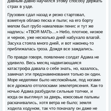
давным-давно научился этому способу держать
страх в узде.
Грузовик сдал назад и резко стартовал,
взметнув облако песка и пыли; на его борту
мелом был грубо намалеван пенис и тут же
надпись: «ТВОЯ МАТЬ…» Небо, плотное, низкое
и черное, уже несколько дней набухало влагой.
Засуха стояла много дней, и вот наконец-то
приближалась гроза. Дождя все заждались.
По правде говоря, появление солдат Адама не
удивило. Весь месяц надвигающаяся
катастрофа давала о себе знать, но, казалось,
замечал эти предзнаменования только он один.
Море неделями было неспокойным, под ногами
все дрожало отголосками землетрясения. Как-то
ночью Адама разбудили сильные толчки, и
когда он выглянул за дверь, кокосовые пальмы
раскачивались, хотя ветра не было; земля
ходила ходуном, так что поначалу он даже не