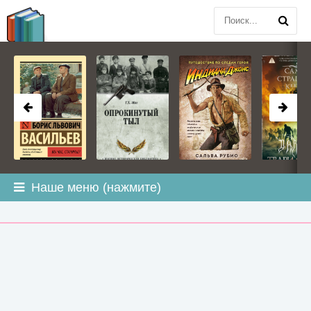
BOOK
PLANETA
.COM
Наше меню (нажмите)