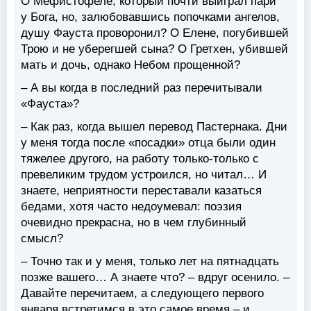
О Мефистофеле, который почти выиграл пари
у Бога, но, залюбовавшись попочками ангелов,
душу Фауста проворонил? О Елене, погубившей
Трою и не уберегшей сына? О Гретхен, убившей
мать и дочь, однако Небом прощенной?
– А вы когда в последний раз перечитывали
«Фауста»?
– Как раз, когда вышел перевод Пастернака. Дни
у меня тогда после «посадки» отца были один
тяжелее другого, на работу только-только с
превеликим трудом устроился, но читал… И
знаете, неприятности переставали казаться
бедами, хотя часто недоумевал: поэзия
очевидно прекрасна, но в чем глубинный
смысл?
– Точно так и у меня, только лет на пятнадцать
позже вашего… А знаете что? – вдруг осенило. –
Давайте перечитаем, а следующего первого
января встретимся в это самое время – и