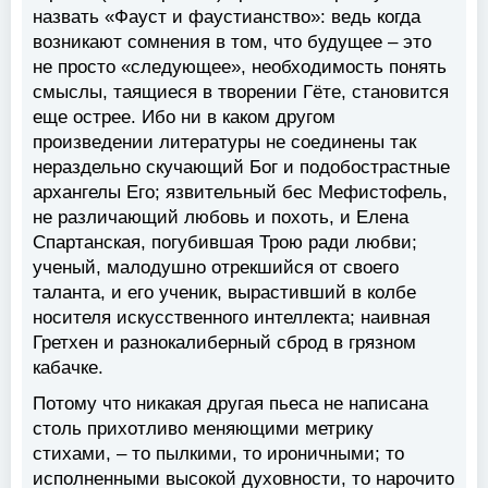
назвать «Фауст и фаустианство»: ведь когда
возникают сомнения в том, что будущее – это
не просто «следующее», необходимость понять
смыслы, таящиеся в творении Гёте, становится
еще острее. Ибо ни в каком другом
произведении литературы не соединены так
нераздельно скучающий Бог и подобострастные
архангелы Его; язвительный бес Мефистофель,
не различающий любовь и похоть, и Елена
Спартанская, погубившая Трою ради любви;
ученый, малодушно отрекшийся от своего
таланта, и его ученик, вырастивший в колбе
носителя искусственного интеллекта; наивная
Гретхен и разнокалиберный сброд в грязном
кабачке.
Потому что никакая другая пьеса не написана
столь прихотливо меняющими метрику
стихами, – то пылкими, то ироничными; то
исполненными высокой духовности, то нарочито