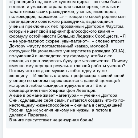
«Трапецией под самым куполом цирка – вот чем была
великая и ужасная страна для самых ярких, смелых и
талантливых своих разведчиков, ученых, инженеров,
полководцев, наркомов…» – говорит о своей родине сын
легендарного советского разведчика, выдающийся
ученый преклонных лет, прозванный Доктором Фаустом,
который ищет свой вариант философского камня –
формулу остойчивости Больших Людских Сообществ. «Я
– не ура-патриот, скорее, увы-патриот», – словно вторит
Доктору Фаусту потомственный квакер, молодой
сотрудник Национального университета разведки (США),
получивший в наследство эту формулу, чтобы с ее
помощью прогнозировать будущее человечества. Почему
именно ему передан результат главной работы ученого?
Потому что эти двое мужчин любят одну и ту же
женщину… И любовь старика-профессора к своей юной
ученице во многом перекликается с давней щемящей
историей любви семидесятидвухлетнего Гёте и
семнадцатилетней Ульрики фон Леветцов.
А еще в романе живет «агентура» – ученики Доктора.
Они, сделавшие себя сами, пытаются создать что-то по-
настоящему жизнеспособное – сначала в сегодняшней
России, где их усилия никому не нужны, а потом в
далеком Парагвае.
В книге присутствует нецензурная брань!