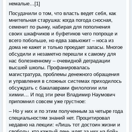
немалые…[1]
Посудачили о том, что власть ведет себя, как
мнительная старушка: когда погода сносная,
семенит по рынку, набирая для пополнения
своих шкафчиков и буфетиков чего попроще и
всего побольше, но едва завьюжит – носа из
дома не кажет и только проедает запасы. Многое
обсудили и незаметно перешли к самому для
нас болезненному – очевидной деградации
высшей школы. Профанировалась
магистратура, проблемы денежного обращения
и управления в сложных системах приходилось
обсуждать с бакалаврами филологии или
химии… И под эти речи Владимир Наумович
припомнил совсем уже грустное:
– Но у них и по этим полученным за четыре года
специальностям знаний нет. Процитировал
недавно на лекции: «Лишь тот достоин жизни и
свободы, кто каждый день идет за них на бой»,