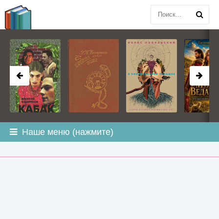
BOOK
PLANETA
.COM
Наше меню (нажмите)