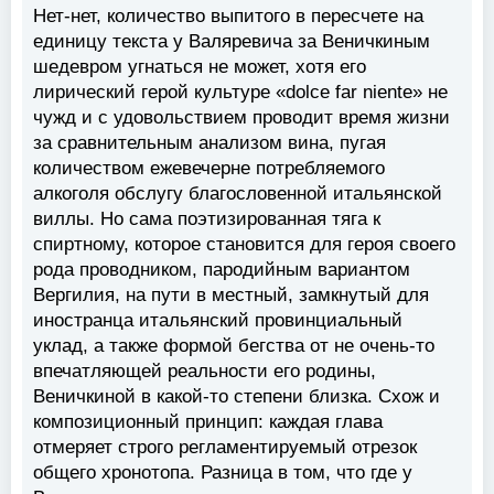
Нет-нет, количество выпитого в пересчете на
единицу текста у Валяревича за Веничкиным
шедевром угнаться не может, хотя его
лирический герой культуре «dolce far niente» не
чужд и с удовольствием проводит время жизни
за сравнительным анализом вина, пугая
количеством ежевечерне потребляемого
алкоголя обслугу благословенной итальянской
виллы. Но сама поэтизированная тяга к
спиртному, которое становится для героя своего
рода проводником, пародийным вариантом
Вергилия, на пути в местный, замкнутый для
иностранца итальянский провинциальный
уклад, а также формой бегства от не очень-то
впечатляющей реальности его родины,
Веничкиной в какой-то степени близка. Схож и
композиционный принцип: каждая глава
отмеряет строго регламентируемый отрезок
общего хронотопа. Разница в том, что где у