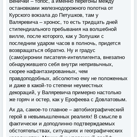
Венички – топос, а именно перегоны между
остановками железнодорожного полотна от
Курского вокзала до Петушков, там у
Валяревича – хронос, то есть тридцать дней
стипендиального пребывания на волшебной
вилле, после которого, как у Золушки с
последним ударом часов в полночь, придется
возвращаться обратно. Ну и градус
(само)иронии писателя-интеллигента, внезапно
обнаружившего себя внутри непривычных,
скорее нафантазированных, чем
правдоподобных, абсолютно ему не положенных
и даже в какой-то степени неуместных
декораций, у Валяревича примерно настолько
же горяч и остер, как у Ерофеева с Довлатовым.
Ах да, самое-то главное – автобиографический
герой в невымышленных реалиях! В смысле в
фактически и доподлинно подтверждаемых
обстоятельствах, ситуациях и географических