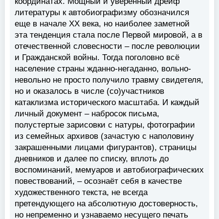
координатах. Мощный и уверенный дрейф
литературы к автобиографизму обозначился
еще в начале ХХ века, но наиболее заметной
эта тенденция стала после Первой мировой, а в
отечественной словесности – после революции
и Гражданской войны. Тогда поголовно всё
население страны жданно-негаданно, вольно-
невольно не просто получило травму свидетеля,
но и оказалось в числе (со)участников
катаклизма исторического масштаба. И каждый
личный документ – набросок письма,
полустертые зарисовки с натуры, фотографии
из семейных архивов (зачастую с наполовину
закрашенными лицами фигурантов), страницы
дневников и далее по списку, вплоть до
воспоминаний, мемуаров и автобиографических
повествований, – осознаёт себя в качестве
художественного текста, не всегда
претендующего на абсолютную достоверность,
но непременно и узнаваемо несущего печать