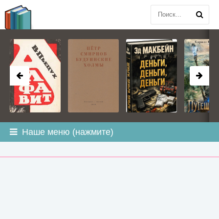
BOOK
PLANETA
.COM
Наше меню (нажмите)