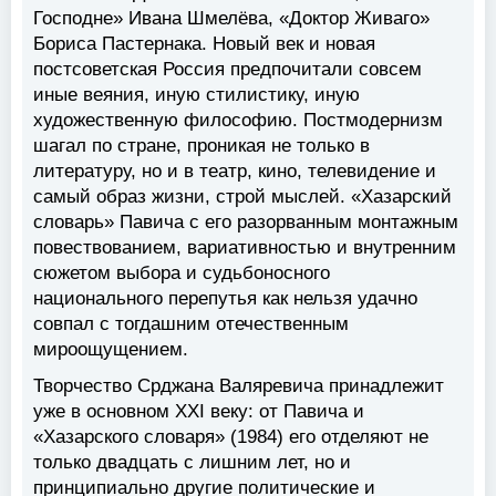
Господне» Ивана Шмелёва, «Доктор Живаго»
Бориса Пастернака. Новый век и новая
постсоветская Россия предпочитали совсем
иные веяния, иную стилистику, иную
художественную философию. Постмодернизм
шагал по стране, проникая не только в
литературу, но и в театр, кино, телевидение и
самый образ жизни, строй мыслей. «Хазарский
словарь» Павича с его разорванным монтажным
повествованием, вариативностью и внутренним
сюжетом выбора и судьбоносного
национального перепутья как нельзя удачно
совпал с тогдашним отечественным
мироощущением.
Творчество Срджана Валяревича принадлежит
уже в основном XXI веку: от Павича и
«Хазарского словаря» (1984) его отделяют не
только двадцать с лишним лет, но и
принципиально другие политические и