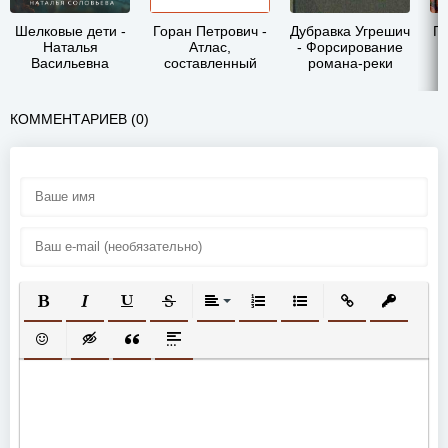
Шелковые дети -
Горан Петрович -
Дубравка Угрешич
Го
Наталья
Атлас,
- Форсирование
Васильевна
составленный
романа-реки
Соловьёва
небом
КОММЕНТАРИЕВ (0)
ПОЛУЖИРНЫЙ
КУРСИВ
ПОДЧЕРКНУТЫЙ
ЗАЧЕРКНУТЫЙ
ВЫРАВНИВАНИЕ
НУМЕРОВАННЫЙ СПИСОК
МАРКИРОВАННЫЙ СП
ВСТАВИТЬ ССЫ
ВСТАВИТ
ВСТАВИТЬ СМАЙЛИК
ВСТАВКА СКРЫТОГО ТЕКСТА
ВСТАВКА ЦИТАТЫ
ВСТАВКА СПОЙЛЕРА