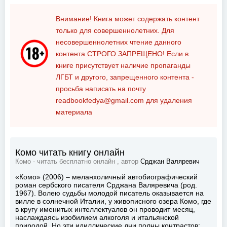
Внимание! Книга может содержать контент
только для совершеннолетних. Для
несовершеннолетних чтение данного
контента
СТРОГО ЗАПРЕЩЕНО!
Если в
книге присутствует наличие пропаганды
ЛГБТ и другого, запрещенного контента -
просьба написать на почту
readbookfedya@gmail.com
для удаления
материала
Комо читать книгу онлайн
Комо - читать бесплатно онлайн , автор
Срджан Валяревич
«Комо» (2006) – меланхоличный автобиографический
роман сербского писателя Срджана Валяревича (род.
1967). Волею судьбы молодой писатель оказывается на
вилле в солнечной Италии, у живописного озера Комо, где
в кругу именитых интеллектуалов он проводит месяц,
наслаждаясь изобилием алкоголя и итальянской
природой. Но эти идиллические дни полны контрастов: