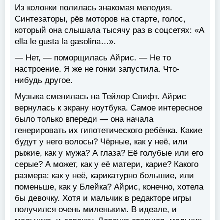
Из колонки полилась знакомая мелодия.
Синтезаторы, рёв моторов на старте, голос,
который она слышала тысячу раз в соцсетях: «A
ella le gusta la gasolina…».
— Нет, — поморщилась Айрис. — Не то
настроение. Я же не гонки запустила. Что-
нибудь другое.
Музыка сменилась на Тейлор Свифт. Айрис
вернулась к экрану ноутбука. Самое интересное
было только впереди — она начала
генерировать их гипотетического ребёнка. Какие
будут у него волосы? Чёрные, как у неё, или
рыжие, как у мужа? А глаза? Её голубые или его
серые? А может, как у её матери, карие? Какого
размера: как у неё, карикатурно большие, или
поменьше, как у Блейка? Айрис, конечно, хотела
бы девочку. Хотя и мальчик в редакторе игры
получился очень миленьким. В идеале, и