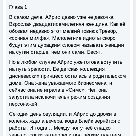
Глава 1
В самом деле, Айрис давно уже не девочка.
Взрослая двадцатисемилетняя женщина. Как её
обозвал недавно этот мелкий говнюк Тревор,
«сочная милфа». Малолетние идиоты скоро
будут этим дурацким словом называть женщин
на сутки старше, чем они сами. Бесят.
Но в любом случае Айрис уже готова вступить
на путь зрелости. Её детская коллекция
диснеевских принцесс осталась в родительском
доме. Она жена уважаемого бизнесмена, и
сейчас она не играла в «Симс». Нет, она
запустила исключительн режим создания
персонажей.
Сегодня день овуляции, и Айрис до дрожи в
коленях ждала вечера, когда Блейк вернётся с
работы. И тогда… Между ног у неё сладко
заныло, соски затвердели под лёгким платьем