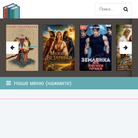
BOOK
PLANETA
.COM
Наше меню (нажмите)