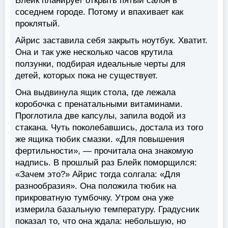
Блейк планирует открыть пятый салон в
соседнем городе. Потому и впахивает как
проклятый.
Айрис заставила себя закрыть ноутбук. Хватит.
Она и так уже несколько часов крутила
ползунки, подбирая идеальные черты для
детей, которых пока не существует.
Она выдвинула ящик стола, где лежала
коробочка с пренатальными витаминами.
Проглотила две капсулы, запила водой из
стакана. Чуть поколебавшись, достала из того
же ящика тюбик смазки. «Для повышения
фертильности», — прочитала она знакомую
надпись. В прошлый раз Блейк поморщился:
«Зачем это?» Айрис тогда солгала: «Для
разнообразия». Она положила тюбик на
прикроватную тумбочку. Утром она уже
измерила базальную температуру. Градусник
показал то, что она ждала: небольшую, но