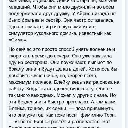
мальчика, и девочку. Девочка старшая, мальчик
младший. Чтобы они мило дружили и во всём
поддерживали друг дружку. У Айрис никогда не
было братьев и сестёр. Она часто оставалась
одна в комнате, играя с куклами или в
симулятор кукольного домика, известный как
«Симс».
Но сейчас это просто способ унять волнение и
скоротать время до вечера. Она уже заказала
еду из ресторана. Они поужинают, выпьют по
бокалу вина и будут делать детей. Хотелось бы
добавить «всю ночь», но, скорее всего,
максимум полчаса. Блейку ведь завтра снова на
работу. Когда ты владелец бизнеса, у тебя не
так много выходных. Может, у других иначе. Но
эти бездельники быстро прогорают. А компания
Блейка, точнее, их семьи, — пора привыкнуть,
что она уже год, как тоже носит фамилию Торн,
— «Thorne Exotic» растёт и развивается. Вот