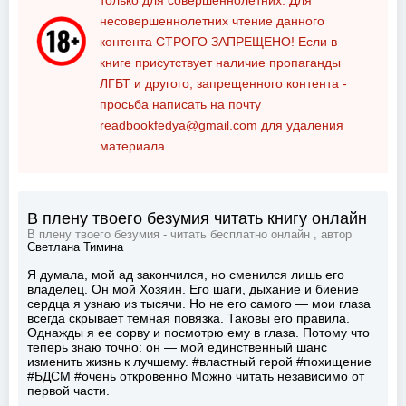
только для совершеннолетних. Для
несовершеннолетних чтение данного
контента
СТРОГО ЗАПРЕЩЕНО!
Если в
книге присутствует наличие пропаганды
ЛГБТ и другого, запрещенного контента -
просьба написать на почту
readbookfedya@gmail.com
для удаления
материала
В плену твоего безумия читать книгу онлайн
В плену твоего безумия - читать бесплатно онлайн , автор
Светлана Тимина
Я думала, мой ад закончился, но сменился лишь его
владелец. Он мой Хозяин. Его шаги, дыхание и биение
сердца я узнаю из тысячи. Но не его самого — мои глаза
всегда скрывает темная повязка. Таковы его правила.
Однажды я ее сорву и посмотрю ему в глаза. Потому что
теперь знаю точно: он — мой единственный шанс
изменить жизнь к лучшему. #властный герой #похищение
#БДСМ #очень откровенно Можно читать независимо от
первой части.