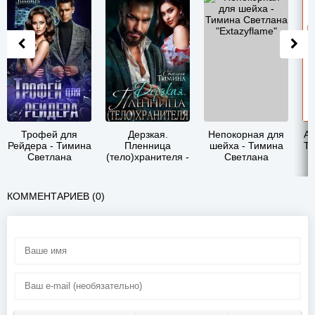
Трофей для
Дерзкая.
Непокорная для
Ал
Рейдера - Тимина
Пленница
шейха - Тимина
Ти
Светлана
(тело)хранителя -
Светлана
"Extazyflame"
Тимина Светлана
"Extazyflame"
"Extazyflame"
КОММЕНТАРИЕВ (0)