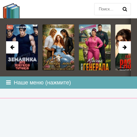
BOOK
PLANETA
.COM
Наше меню (нажмите)