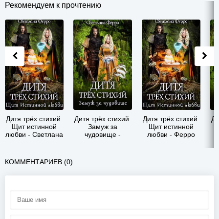
Рекомендуем к прочтению
Дитя трёх стихий.
Дитя трёх стихий.
Дитя трёх стихий.
Ди
Щит истинной
Замуж за
Щит истинной
любви - Светлана
чудовище -
любви - Ферро
Ферро
Светлана Ферро
Светлана
Ф
КОММЕНТАРИЕВ (0)