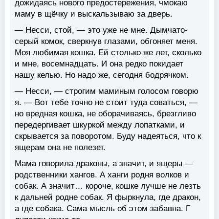
дожидаясь нового предостережения, чмокаю
маму в щёчку и выскальзываю за дверь.
— Несси, стой, — это уже не мне. Дымчато-
серый комок, сверкнув глазами, обгоняет меня.
Моя любимая кошка. Ей столько же лет, сколько
и мне, восемнадцать. И она редко покидает
нашу келью. Но надо же, сегодня бодрячком.
— Несси, — строгим маминым голосом говорю
я. — Вот тебе точно не стоит туда соваться, —
но вредная кошка, не оборачиваясь, брезгливо
передергивает шкуркой между лопатками, и
скрывается за поворотом. Буду надеяться, что к
ящерам она не полезет.
Мама говорила драконы, а значит, и ящеры —
родственники хангов. А ханги родня волков и
собак. А значит… короче, кошке лучше не лезть
к дальней родне собак. Я фыркнула, где дракон,
а где собака. Сама мысль об этом забавна. Г