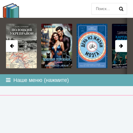
BOOK
PLANETA
.COM
Наше меню (нажмите)