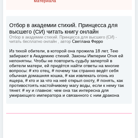
материала
Отбор в академии стихий. Принцесса для
высшего (СИ) читать книгу онлайн
Отбор в академии стихий. Принцесса для высшего (СИ) -
читать бесплатно онлайн , автор
Светлана Ферро
Из тихой обители, в которой она прожила 18 лет, Тею
забирают в Академию стихий. Законы Империи Огня ей
непонятны. Чтобы не повторить судьбу запертой в
обители матери, ей придётся найти ответы на многие
вопросы: # кто отец, # почему так странно ведёт себя
обычная домашняя кошка, # как извлекать огонь из
ящера, # кто и за что на неё открыл охоту, # понять, как
противостоять настойчивому магу воды, если к нему так
тянет. # ну и главное: чем она так интересна для
умирающего императора и связанного с ним дракона