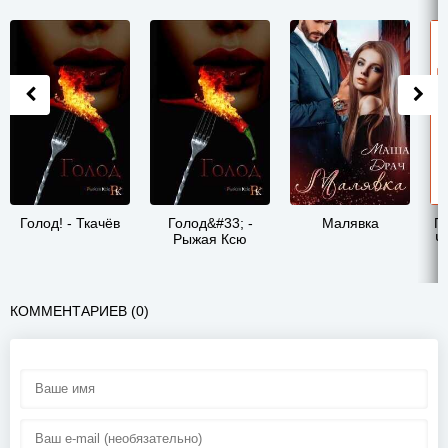
Голод! - Ткачёв
Голод&#33; -
Малявка
П
Рыжая Ксю
Ч
КОММЕНТАРИЕВ (0)