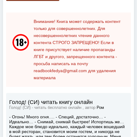
Внимание! Книга может содержать контент
только для совершеннолетних. Для
несовершеннолетних чтение данного
контента
СТРОГО ЗАПРЕЩЕНО!
Если в
книге присутствует наличие пропаганды
ЛГБТ и другого, запрещенного контента -
просьба написать на почту
readbookfedya@gmail.com
для удаления
материала
Голод! (СИ) читать книгу онлайн
Голод! (СИ) - читать бесплатно онлайн , автор
Ром
- Огонь! Много огня…. - Специй, достаточно… -
Идеально… - Снимай, снимай быстрее! Испортишь же…
Каждое мое блюдо идеально, каждый человек вошедший
в мой ресторан, становится моим гостем, и никогда не
будет ждать, или тем более останется голодным. Меня