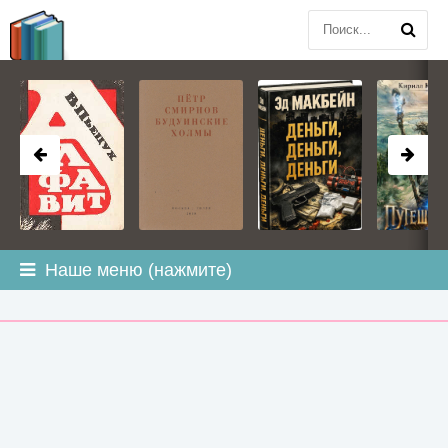
BOOK
PLANETA
.COM
Наше меню (нажмите)