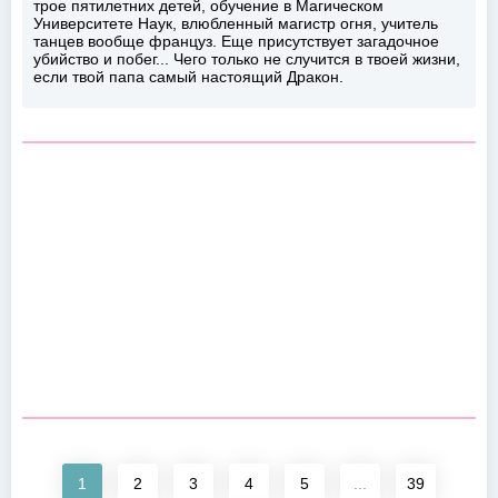
трое пятилетних детей, обучение в Магическом
Университете Наук, влюбленный магистр огня, учитель
танцев вообще француз. Еще присутствует загадочное
убийство и побег... Чего только не случится в твоей жизни,
если твой папа самый настоящий Дракон.
1
2
3
4
5
...
39