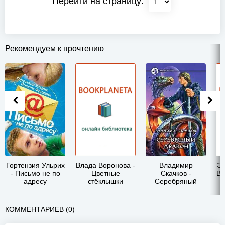
Перейти на страницу:
Рекомендуем к прочтению
Гортензия Ульрих
Влада Воронова -
Владимир
Эд
- Письмо не по
Цветные
Скачков -
Ви
адресу
стёклышки
Серебряный
дракон
КОММЕНТАРИЕВ (0)