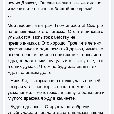
ночью Дракону. Он еще не знал, как же сильно
изменится его жизнь в ближайшее время!
***
Мой любимый витраж! Гномья работа! Смотрю
на виновников этого погрома. Стоят и виновато
улыбаются. Попыток к бегству не
предпринимают. Это хорошо. Трое пятилетних
преступников и один помятый дракон, чумазые
все четверо, испуганно притихшие, терпеливо
ждут, когда я к ним спущусь и выскажу все, что
я о них думаю. Что ж не буду заставлять их
ждать слишком долго.
- Няня Ли, - в коридоре я столкнулась с няней,
которая услышав взрыв пошла ко мне за
указаниями, - монстриков в ванну, а большого и
глупого дракона я жду в кабинете.
- Будет сделано. - Старушка по-доброму
улыбнулась, и пошла отдавать приказы нашим