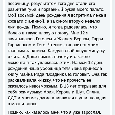
песочницу, результатом того дня стали его
разбитая губа и порванный рукав моего пальто.
Мой восьмой день рождения я встретила лежа в
кровати с ангиной, а за окном вторую неделю
лил дождь. Помню, я тогда радовалась, что
болею в такую плохую погоду. Мне 12 я
зачитываюсь Гоголем и Жюлем Верном, Гарри
Гаррисоном и Гете. Чтение становится моим
главным занятием. Каждую свободную минутку
я читаю. Даже помню, почему и с какого
момента я так увлеклась этим. На мой 12 день
рождения наша уборщица тетя Лена принесла
книгу Майна Рида "Всадник без головы". Она так
расхваливала книжку, что не прочесть ее
оказалось невозможным. В 13 лет открываю для
себя рок-музыку: Ария, Король и Шут, Сплин,
ДДТ и многие другие вливаются в уши, попадая
в мозг и жизнь.
Помню, как казалось мне, что я уже взрослая.