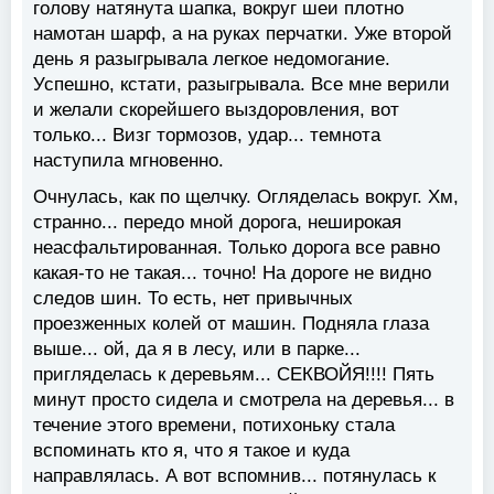
голову натянута шапка, вокруг шеи плотно
намотан шарф, а на руках перчатки. Уже второй
день я разыгрывала легкое недомогание.
Успешно, кстати, разыгрывала. Все мне верили
и желали скорейшего выздоровления, вот
только... Визг тормозов, удар... темнота
наступила мгновенно.
Очнулась, как по щелчку. Огляделась вокруг. Хм,
странно... передо мной дорога, неширокая
неасфальтированная. Только дорога все равно
какая-то не такая... точно! На дороге не видно
следов шин. То есть, нет привычных
проезженных колей от машин. Подняла глаза
выше... ой, да я в лесу, или в парке...
пригляделась к деревьям... СЕКВОЙЯ!!!! Пять
минут просто сидела и смотрела на деревья... в
течение этого времени, потихоньку стала
вспоминать кто я, что я такое и куда
направлялась. А вот вспомнив... потянулась к