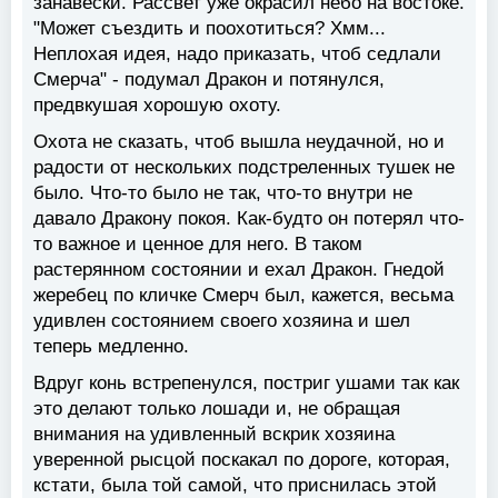
занавески. Рассвет уже окрасил небо на востоке.
"Может съездить и поохотиться? Хмм...
Неплохая идея, надо приказать, чтоб седлали
Смерча" - подумал Дракон и потянулся,
предвкушая хорошую охоту.
Охота не сказать, чтоб вышла неудачной, но и
радости от нескольких подстреленных тушек не
было. Что-то было не так, что-то внутри не
давало Дракону покоя. Как-будто он потерял что-
то важное и ценное для него. В таком
растерянном состоянии и ехал Дракон. Гнедой
жеребец по кличке Смерч был, кажется, весьма
удивлен состоянием своего хозяина и шел
теперь медленно.
Вдруг конь встрепенулся, постриг ушами так как
это делают только лошади и, не обращая
внимания на удивленный вскрик хозяина
уверенной рысцой поскакал по дороге, которая,
кстати, была той самой, что приснилась этой