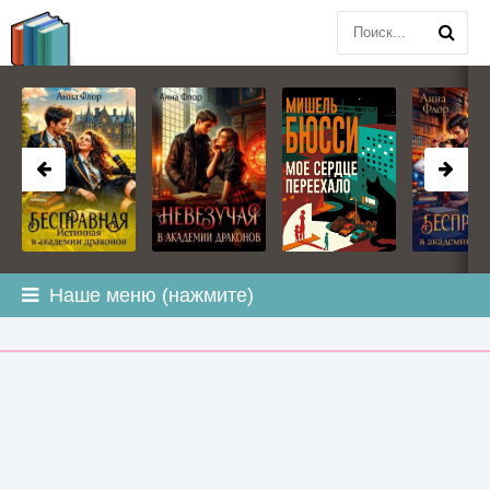
BOOK
PLANETA
.COM
Наше меню (нажмите)