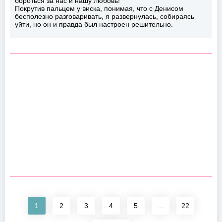
бороться за нас и нашу любовь!
Покрутив пальцем у виска, понимая, что с Денисом
бесполезно разговаривать, я развернулась, собираясь
уйти, но он и правда был настроен решительно.
1
2
3
4
5
...
22