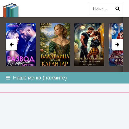
BOOK
PLANETA
.COM
Наше меню (нажмите)