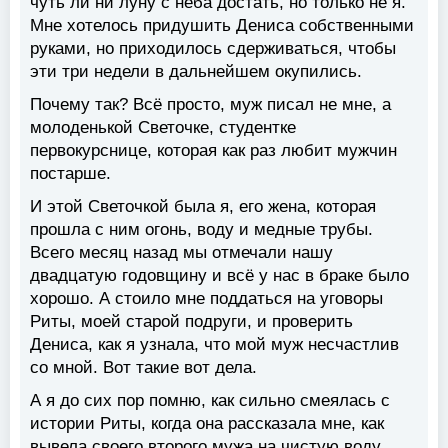
чуть ли ни луну с неба достать, но только не я.
Мне хотелось придушить Дениса собственными
руками, но приходилось сдерживаться, чтобы
эти три недели в дальнейшем окупились.
Почему так? Всё просто, муж писал не мне, а
молоденькой Светочке, студентке
первокурснице, которая как раз любит мужчин
постарше.
И этой Светочкой была я, его жена, которая
прошла с ним огонь, воду и медные трубы.
Всего месяц назад мы отмечали нашу
двадцатую годовщину и всё у нас в браке было
хорошо. А стоило мне поддаться на уговоры
Риты, моей старой подруги, и проверить
Дениса, как я узнала, что мой муж несчастлив
со мной. Вот такие вот дела.
А я до сих пор помню, как сильно смеялась с
истории Риты, когда она рассказала мне, как
вывела своего второго мужа на чистую воду,