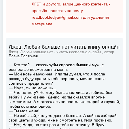
ЛГБТ и другого, запрещенного контента -
просьба написать на почту
readbookfedya@gmail.com
для удаления
материала
Лжец. Любви больше нет читать книгу онлайн
Лжец. Любви больше нет - читать бесплатно онлайн , автор
Елена Полярная
— Кто это? — сквозь зубы спросил бывший муж, с
ревностью посмотрев на меня.
— Мой новый мужчина. Или ты думал, что я после
развода буду хранить тебе верность, мечтая снова
сойтись с предателем?
— Надя, ты не можешь...
— Что не могу? Не могу быть счастлива и любима без
тебя? Ну уж извини, Денис, но ты оказался вполне
заменимым. А я оказалась не настолько старой и скучной,
чтобы остаться одной.
— Ты моя жена!
— Не забывай, что уже давно бывшая. А сейчас забирай
свои цветы и уходи, мне и смотреть на тебя противно.
— Нет, Надя, на этот раз я тебя не отпущу. Я буду