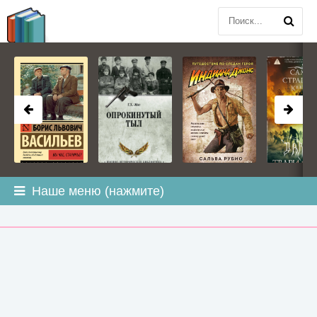
BOOK
PLANETA
.COM
Наше меню (нажмите)