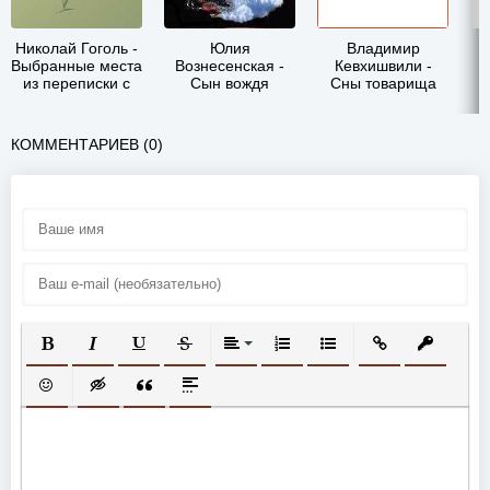
Николай Гоголь -
Юлия
Владимир
Выбранные места
Вознесенская -
Кевхишвили -
из переписки с
Сын вождя
Сны товарища
друзьями
Сталина
к
КОММЕНТАРИЕВ (0)
ПОЛУЖИРНЫЙ
КУРСИВ
ПОДЧЕРКНУТЫЙ
ЗАЧЕРКНУТЫЙ
ВЫРАВНИВАНИЕ
НУМЕРОВАННЫЙ СПИСОК
МАРКИРОВАННЫЙ СП
ВСТАВИТЬ ССЫ
ВСТАВИТ
ВСТАВИТЬ СМАЙЛИК
ВСТАВКА СКРЫТОГО ТЕКСТА
ВСТАВКА ЦИТАТЫ
ВСТАВКА СПОЙЛЕРА