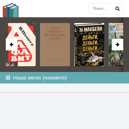
BOOK
PLANETA
.COM
Наше меню (нажмите)