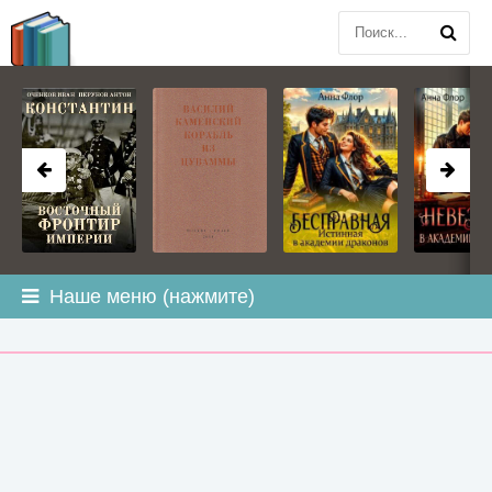
BOOK
PLANETA
.COM
Наше меню (нажмите)