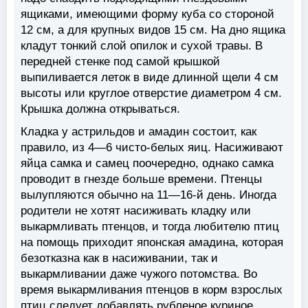
ящиками, имеющими форму куба со стороной
12 см, а для крупных видов 15 см. На дно ящика
кладут тонкий слой опилок и сухой травы. В
передней стенке под самой крышкой
выпиливается леток в виде длинной щели 4 см
высоты или круглое отверстие диаметром 4 см.
Крышка должна открываться.
Кладка у астрильдов и амадин состоит, как
правило, из 4—6 чисто-белых яиц. Насиживают
яйца самка и самец поочередно, однако самка
проводит в гнезде больше времени. Птенцы
вылупляются обычно на 11—16-й день. Иногда
родители не хотят насиживать кладку или
выкармливать птенцов, и тогда любителю птиц
на помощь приходит японская амадина, которая
безотказна как в насиживании, так и
выкармливании даже чужого потомства. Во
время выкармливания птенцов в корм взрослых
птиц следует добавлять рубленое куриное