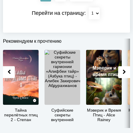
Перейти на страницу:
Рекомендуем к прочтению
Тайна
Суфийские
Мэверик и Время
Ни
перелётных птиц
секреты
Птиц - Alice
-
2 - Степан
внутренней
Rainey
Дмитриевич
гармонии
Чолак
«Алифбеи тайр»