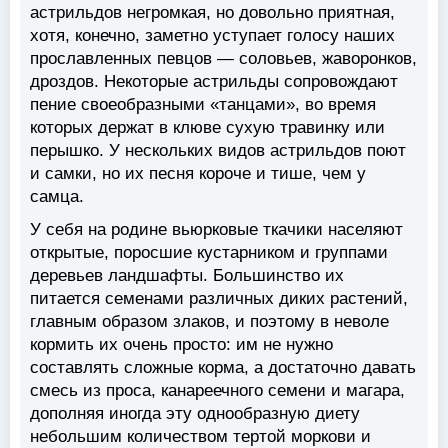
астрильдов негромкая, но довольно приятная,
хотя, конечно, заметно уступает голосу наших
прославленных певцов — соловьев, жаворонков,
дроздов. Некоторые астрильды сопровождают
пение своеобразными «танцами», во время
которых держат в клюве сухую травинку или
перышко. У нескольких видов астрильдов поют
и самки, но их песня короче и тише, чем у
самца.
У себя на родине вьюрковые ткачики населяют
открытые, поросшие кустарником и группами
деревьев ландшафты. Большинство их
питается семенами различных диких растений,
главным образом злаков, и поэтому в неволе
кормить их очень просто: им не нужно
составлять сложные корма, а достаточно давать
смесь из проса, канареечного семени и магара,
дополняя иногда эту однообразную диету
небольшим количеством тертой моркови и