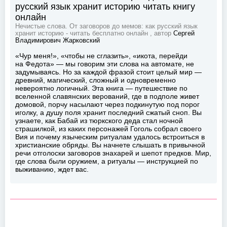
русский язык хранит историю читать книгу
онлайн
Нечистые слова. От заговоров до мемов: как русский язык
хранит историю - читать бесплатно онлайн , автор
Сергей
Владимирович Жарковский
«Чур меня!», «чтобы не сглазить», «икота, перейди
на Федота» — мы говорим эти слова на автомате, не
задумываясь. Но за каждой фразой стоит целый мир —
древний, магический, сложный и одновременно
невероятно логичный. Эта книга — путешествие по
вселенной славянских верований, где в подполе живет
домовой, порчу насылают через подкинутую под порог
иголку, а душу поля хранит последний сжатый сноп. Вы
узнаете, как Бабай из тюркского деда стал ночной
страшилкой, из каких персонажей Гоголь собрал своего
Вия и почему языческим ритуалам удалось встроиться в
христианские обряды. Вы начнете слышать в привычной
речи отголоски заговоров знахарей и шепот предков. Мир,
где слова были оружием, а ритуалы — инструкцией по
выживанию, ждет вас.