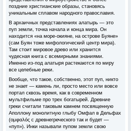
поздние христианские образы, становясь
уникальным сплавом народного православия.
В архаичных представлениях алатырь — это
пуп земли, точка начала и конца мира. Он
находится «на море-окияне, на острове Буяне»
(сам Буян тоже мифологический центр мира).
Там стоит мировое древо или хранится
чудесная книга с всемирными знаниями.
Именно из-под алатыря растекаются по миру
все целебные реки.
Вообще, что такое, собственно, этот пуп, никто
не знает — камень ли, просто место или вовсе
портал сквозь время, как в современном
мультфильме про трех богатырей. Древние
греки считали таковым камнем посвященную
Аполлону монолитную глыбу Омфал в Дельфах
(ομφαλός с древнегреческого так и будет —
«пуп»). Инки называли пупом земли свою