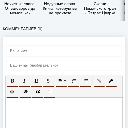
Нечистые слова.
Недурные слова.
Сказки
Д
От заговоров до
Книга, которую вы
Неманского края
мемов: как
не прочтете
- Пятрас Цвирка
И
русский язык
вслух, но точно
хранит историю -
покажете друзьям
Жарковский
- Сергей Антонов
КОММЕНТАРИЕВ (0)
Сергей
Владимирович
ПОЛУЖИРНЫЙ
КУРСИВ
ПОДЧЕРКНУТЫЙ
ЗАЧЕРКНУТЫЙ
ВЫРАВНИВАНИЕ
НУМЕРОВАННЫЙ СПИСОК
МАРКИРОВАННЫЙ СП
ВСТАВИТЬ ССЫ
ВСТАВИТ
ВСТАВИТЬ СМАЙЛИК
ВСТАВКА СКРЫТОГО ТЕКСТА
ВСТАВКА ЦИТАТЫ
ВСТАВКА СПОЙЛЕРА