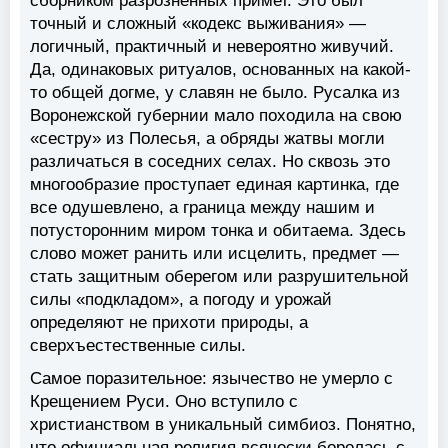
сборником разрозненных примет. Это был
точный и сложный «кодекс выживания» —
логичный, практичный и невероятно живучий.
Да, одинаковых ритуалов, основанных на какой-
то общей догме, у славян не было. Русалка из
Воронежской губернии мало походила на свою
«сестру» из Полесья, а обряды жатвы могли
различаться в соседних селах. Но сквозь это
многообразие проступает единая картинка, где
все одушевлено, а граница между нашим и
потусторонним миром тонка и обитаема. Здесь
слово может ранить или исцелить, предмет —
стать защитным оберегом или разрушительной
силы «подкладом», а погоду и урожай
определяют не прихоти природы, а
сверхъестественные силы.
Самое поразительное: язычество не умерло с
Крещением Руси. Оно вступило с
христианством в уникальный симбиоз. Понятно,
что официальная религия всячески боролась с