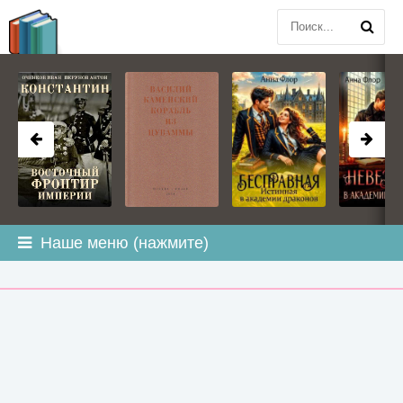
BOOK
PLANETA
.COM
Наше меню (нажмите)