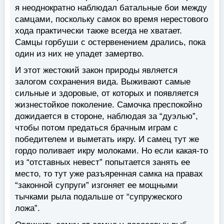
я неоднократно наблюдал батальные бои между
самцами, поскольку самок во время нерестового
хода практически также всегда не хватает.
Самцы горбуши с остервенением дрались, пока
один из них не упадет замертво.
И этот жестокий закон природы является
залогом сохранения вида. Выживают самые
сильные и здоровые, от которых и появляется
жизнестойкое поколение. Самочка преспокойно
дожидается в стороне, наблюдая за “дуэлью”,
чтобы потом предаться брачным играм с
победителем и выметать икру. И самец тут же
гордо поливает икру молоками. Но если какая-то
из “отставных невест” попытается занять ее
место, то тут уже разъяренная самка на правах
“законной супруги” изгоняет ее мощными
тычками рыла подальше от “супружеского
ложа”.