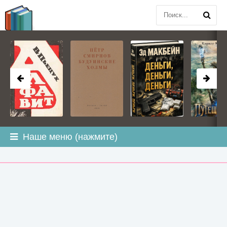
BOOK
PLANETA
.COM
Наше меню (нажмите)