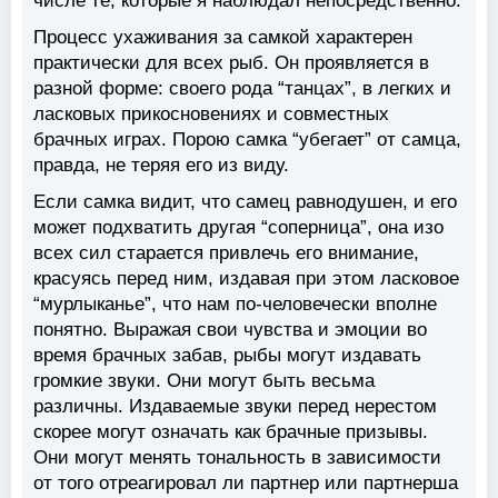
числе те, которые я наблюдал непосредственно.
Процесс ухаживания за самкой характерен
практически для всех рыб. Он проявляется в
разной форме: своего рода “танцах”, в легких и
ласковых прикосновениях и совместных
брачных играх. Порою самка “убегает” от самца,
правда, не теряя его из виду.
Если самка видит, что самец равнодушен, и его
может подхватить другая “соперницa”, она изо
всех сил старается привлечь его внимание,
красуясь перед ним, издавая при этом ласковое
“мурлыканье”, что нам по-человечески вполне
понятно. Выражая свои чувства и эмоции во
время брачных забав, рыбы могут издавать
громкие звуки. Они могут быть весьма
различны. Издаваемые звуки перед нерестом
скорее могут означать как брачные призывы.
Они могут менять тональность в зависимости
от того отреагировал ли партнер или партнерша