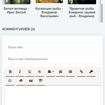
Белая волчица -
Кусающие рыбы -
Ядовитые рыбы.
Ирис Белый
Владимир
Коварное оружие
Васильевич
рыб - Владимир
з
Коркош
Васильевич
пр
Коркош
- 
КОММЕНТАРИЕВ (0)
ПОЛУЖИРНЫЙ
КУРСИВ
ПОДЧЕРКНУТЫЙ
ЗАЧЕРКНУТЫЙ
ВЫРАВНИВАНИЕ
НУМЕРОВАННЫЙ СПИСОК
МАРКИРОВАННЫЙ СП
ВСТАВИТЬ ССЫ
ВСТАВИТ
ВСТАВИТЬ СМАЙЛИК
ВСТАВКА СКРЫТОГО ТЕКСТА
ВСТАВКА ЦИТАТЫ
ВСТАВКА СПОЙЛЕРА