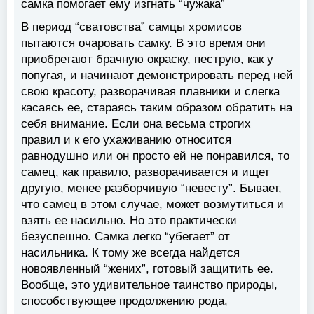
самка помогает ему изгнать “чужака”
В период “сватовства” самцы хромисов
пытаются очаровать самку. В это время они
приобретают брачную окраску, пеструю, как у
попугая, и начинают демонстрировать перед ней
свою красоту, разворачивая плавники и слегка
касаясь ее, стараясь таким образом обратить на
себя внимание. Если она весьма строгих
правил и к его ухаживанию относится
равнодушно или он просто ей не понравился, то
самец, как правило, разворачивается и ищет
другую, менее разборчивую “невесту”. Бывает,
что самец в этом случае, может возмутиться и
взять ее насильно. Но это практически
безуспешно. Самка легко “убегает” от
насильника. К тому же всегда найдется
новоявленный “жених”, готовый защитить ее.
Вообще, это удивительное таинство природы,
способствующее продолжению рода,