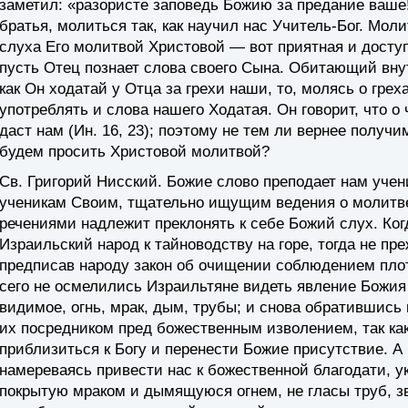
заметил: «разористе заповедь Божию за предание ваше
братья, молиться так, как научил нас Учитель-Бог. Моли
слуха Его молитвой Христовой — вот приятная и досту
пусть Отец познает слова своего Сына. Обитающий внутр
как Он ходатай у Отца за грехи наши, то, молясь о гре
употреблять и слова нашего Ходатая. Он говорит, что о
даст нам (Ин. 16, 23); поэтому не тем ли вернее получ
будем просить Христовой молитвой?
Св. Григорий Нисский
. Божие слово преподает нам учен
ученикам Своим, тщательно ищущим ведения о молитве
речениями надлежит преклонять к себе Божий слух. Ко
Израильский народ к тайноводству на горе, тогда не пр
предписав народу закон об очищении соблюдением плот
сего не осмелились Израильтяне видеть явление Божия 
видимое, огнь, мрак, дым, трубы; и снова обратившись 
их посредником пред божественным изволением, так ка
приблизиться к Богу и перенести Божие присутствие. А
намереваясь привести нас к божественной благодати, у
покрытую мраком и дымящуюся огнем, не гласы труб, зв