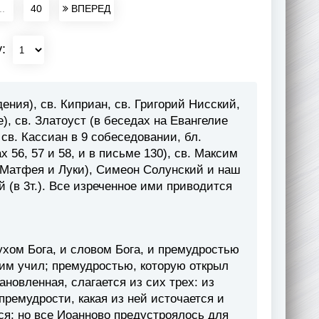
..
40
ВПЕРЕД
у:
ния), св. Киприан, св. Григорий Нисский,
, св. Златоуст (в беседах на Евангелие
 св. Кассиан в 9 собеседовании, бл.
х 56, 57 и 58, и в письме 130), св. Максим
т Матфея и Луки), Симеон Солунский и наш
 (в 3т.). Все изреченное ими приводится
ухом Бога, и словом Бога, и премудростью
оим учил; премудростью, которую открыл
овленная, слагается из сих трех: из
 премудрости, какая из ней источается и
ся; но все Иоанново предустроялось для