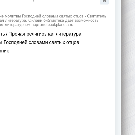
ие молитвы Господней словами святых отцов - Святитель
ая литература. Онлайн библиотека дает возможность
м литературном портале bookplaneta.ru.
ть
/
Прочая религиозная литература
 Господней словами святых отцов
рник