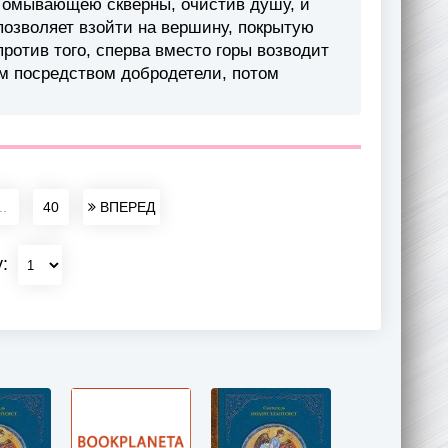
ю омывающею скверны, очистив душу, и
позволяет взойти на вершину, покрытую
ротив того, сперва вместо горы возводит
м посредством добродетели, потом
..
40
ВПЕРЕД
у: