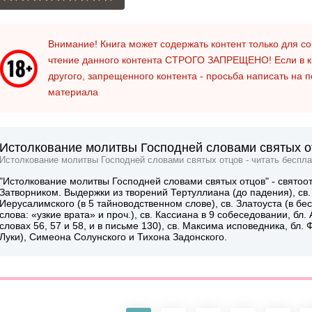
Внимание! Книга может содержать контент только для 
чтение данного контента
СТРОГО ЗАПРЕЩЕНО!
Если в к
другого, запрещенного контента - просьба написать на 
материала
Истолкование молитвы Господней словами святых от
Истолкование молитвы Господней словами святых отцов - читать беспла
"Истолкование молитвы Господней словами святых отцов" - святоо
Затворником. Выдержки из творений Тертуллиана (до падения), св. 
Иерусалимского (в 5 тайноводственном слове), св. Златоуста (в бе
слова: «узкие врата» и проч.), св. Кассиана в 9 собеседовании, бл.
словах 56, 57 и 58, и в письме 130), св. Максима исповедника, бл
Луки), Симеона Солунского и Тихона Задонского.