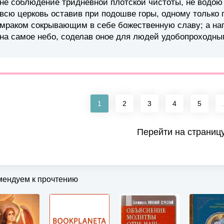
не соблюдение тридневной плотской чистоты, не водо
всю церковь оставив при подошве горы, одному только 
мраком сокрывающим в себе божественную славу; а нап
на самое небо, соделав оное для людей удобопроходны
1
2
3
4
5
.
Перейти на страниц
мендуем к прочтению