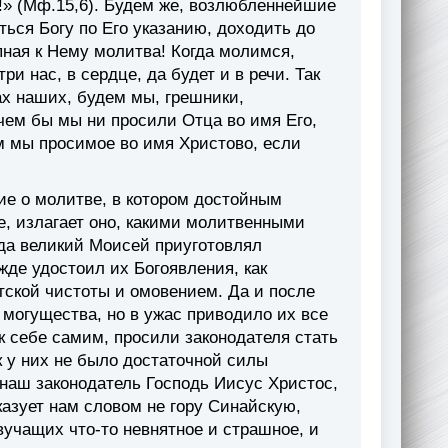
!» (Мф.15,6). Будем же, возлюбленнейшие
ться Богу по Его указанию, доходить до
пная к Нему молитва! Когда молимся,
и нас, в сердце, да будет и в речи. Так
хах наших, будем мы, грешники,
 чем бы мы ни просили Отца во имя Его,
им мы просимое во имя Христово, если
ие о молитве, в котором достойным
, излагает оно, какими молитвенными
гда великий Моисей приуготовлял
ежде удостоил их Богоявления, как
ской чистоты и омовением. Да и после
могущества, но в ужас приводило их все
к се­бе самим, просили законодателя стать
к у них не было достаточной силы
 наш законодатель Господь Иисус Христос,
казует нам словом не гору Синайскую,
учащих что-то невнятное и страшное, и