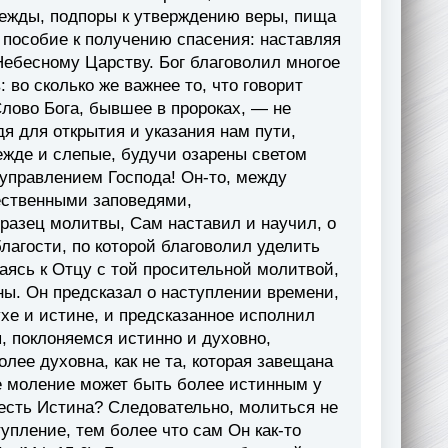
дежды, подпоры к утверждению веры, пища
 пособие к получению спасения: наставляя
ебесному Царству. Бог благоволил многое
 во сколько же важнее то, что говорит
лово Бога, бывшее в пророках, — не
я для открытия и указания нам пути,
жде и слепые, будучи озарены светом
 управлением Господа! Он-то, между
ственными заповедями,
азец молитвы, Сам наставил и научил, о
лагости, по которой благоволил уделить
аясь к Отцу с той просительной молитвой,
ы. Он предсказал о наступлении времени,
ухе и истине, и предсказанное исполнил
, поклоняемся истинно и духовно,
лее духовна, как не та, которая завещана
е моление может быть более истинным у
 есть Истина? Следовательно, молиться не
тупление, тем более что сам Он как-то