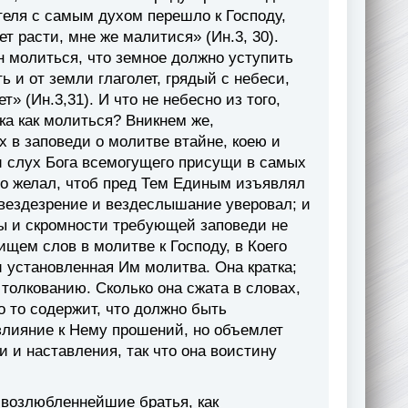
ителя с самым духом перешло к Господу,
т расти, мне же малитися» (Ин.3, 30).
н молиться, что земное должно уступить
ь и от земли глаголет, грядый с небеси,
» (Ин.3,31). И что не небесно из того,
ка как молиться? Вникнем же,
х в заповеди о молитве втайне, коею и
 и слух Бога всемогущего присущи в самых
го желал, чтоб пред Тем Единым изъявлял
 вездезрение и вездеслышание уверовал; и
ы и скромности требующей заповеди не
щем слов в молитве к Гос­поду, в Коего
и установленная Им молитва. Она кратка;
толкованию. Сколько она сжата в словах,
о то содержит, что должно быть
злияние к Нему прошений, но объемлет
и и наставления, так что она воистину
, возлюбленнейшие братья, как