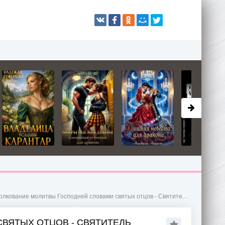
кование молитвы Господней словами святых отцов - Святитель Феофан Затворник
ВЯТЫХ ОТЦОВ - СВЯТИТЕЛЬ