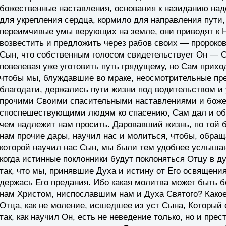
божественные наставления, основания к назиданию на
для укрепления сердца, кормило для направления пути,
переимчивые умы верующих на земле, они приводят к Н
возвестить и предложить через рабов своих — пророков:
Сын, что собственным голосом свидетельствует Он — С
повелевая уже уготовить путь грядущему, но Сам приход
чтобы мы, блуждавшие во мраке, неосмотрительные пре
благодати, держались пути жизни под водительством и
прочими Своими спасительными наставлениями и боже
споспешествующими людям ко спасению, Сам дал и обр
чем надлежит нам просить. Даровавший жизнь, по той б
нам прочие дары, научил нас и молиться, чтобы, обращ
которой научил нас Сын, мы были тем удобнее услышан
когда истинные поклонники будут поклоняться Отцу в д
так, что мы, принявшие Духа и истину от Его освящения
держась Его предания. Ибо какая молитва может быть бо
нам Христом, ниспославшим нам и Духа Святого? Како
Отца, как не моление, исшедшее из уст Сына, Который
так, как научил Он, есть не неведение только, но и прес