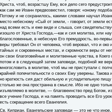
Христа, чтоб, возрастшу Ему, все дело сего предустро
как сам же Иоанн предвозвестил, говоря: «оному подобае
Потому и не сохранилось, какими словами научал Иоан
место небесному «Сый от земли, - говорит, от земли ест
над всеми есть и еже виде и слыша, сия свидетельствует
изошло от Христа Господа,—как и сия молитва, или нау
благословенные, в небесную Его премудрость, во-первы
веры требовал Он от человека, чтоб веровал, что и око
тайных и сокровенных местах, и скромности веры от не
он свои благоговейные и молитвенные чувства, в Коего
потом и в следующей затем заповеди, подобной же вер
многословить в молитве, чтоб мы не приступали с полчи
крайней попечительности о своих Ему уверены. Такова 
но краткость cия даст обильную и усладитель­ную пищу 
столько же она пространна в смысле. Ибо не одно тольк
изъявляемо в молитве, — благовеинство пред Богом, и
все учение Господа, и на память проводить все Его урок
есть сокращение всего Евангелия.
Св. Киприан
. Евангельские заповеди — это не что иное