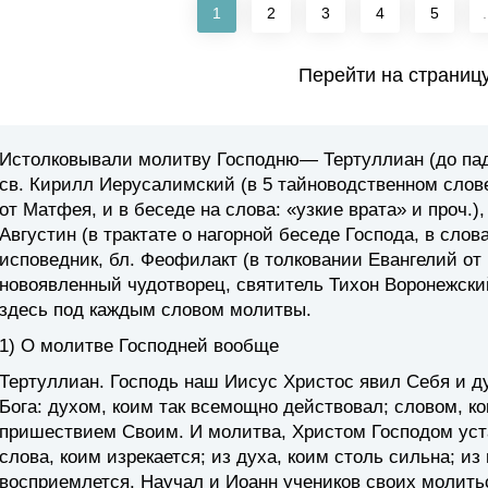
1
2
3
4
5
.
Перейти на страниц
Истолковывали молитву Господню— Тертуллиан (до паде
св. Кирилл Иерусалимский (в 5 тайноводственном слове)
от Матфея, и в беседе на слова: «узкие врата» и проч.),
Августин (в трактате о нагорной беседе Господа, в слова
исповедник, бл. Феофилакт (в толковании Евангелий о
новоявленный чудотворец, святитель Ти­хон Воронежский
здесь под каждым словом молитвы.
1) О молитве Господней вообще
Тертуллиан
. Господь наш Иисус Христос явил Себя и д
Бога: духом, коим так всемощно действовал; сло­вом, к
пришествием Своим. И молитва, Христом Господом устан
слова, коим изрекается; из духа, коим столь сильна; из
восприемлется. Научал и Иоанн учеников своих молить