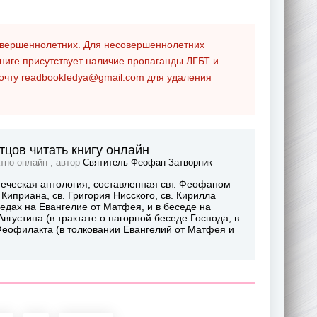
совершеннолетних. Для несовершеннолетних
ниге присутствует наличие пропаганды ЛГБТ и
почту
readbookfedya@gmail.com
для удаления
цов читать книгу онлайн
тно онлайн , автор
Святитель Феофан Затворник
теческая антология, составленная свт. Феофаном
Киприана, св. Григория Нисского, св. Кирилла
седах на Евангелие от Матфея, и в беседе на
 Августина (в трактате о нагорной беседе Господа, в
. Феофилакта (в толковании Евангелий от Матфея и