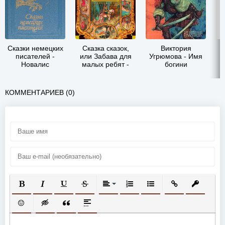
Сказки немецких
Сказка сказок,
Виктория
Г
писателей -
или Забава для
Угрюмова - Имя
Новалис
малых ребят -
богини
Джамбаттиста
са
Базиле
п
КОММЕНТАРИЕВ (0)
ПОЛУЖИРНЫЙ
КУРСИВ
ПОДЧЕРКНУТЫЙ
ЗАЧЕРКНУТЫЙ
ВЫРАВНИВАНИЕ
НУМЕРОВАННЫЙ СПИСОК
МАРКИРОВАННЫЙ СП
ВСТАВИТЬ ССЫ
ВСТАВИТ
ВСТАВИТЬ СМАЙЛИК
ВСТАВКА СКРЫТОГО ТЕКСТА
ВСТАВКА ЦИТАТЫ
ВСТАВКА СПОЙЛЕРА