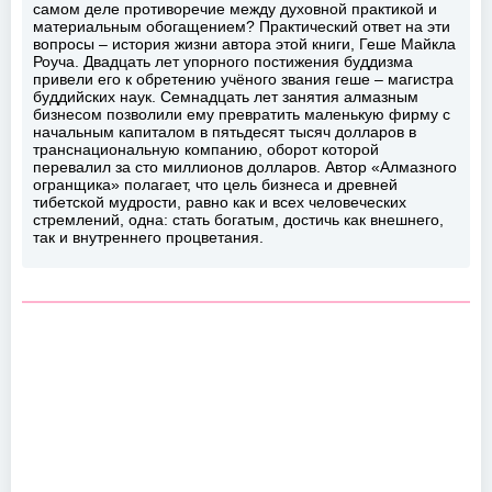
самом деле противоречие между духовной практикой и
материальным обогащением? Практический ответ на эти
вопросы – история жизни автора этой книги, Геше Майкла
Роуча. Двадцать лет упорного постижения буддизма
привели его к обретению учёного звания геше – магистра
буддийских наук. Семнадцать лет занятия алмазным
бизнесом позволили ему превратить маленькую фирму с
начальным капиталом в пятьдесят тысяч долларов в
транснациональную компанию, оборот которой
перевалил за сто миллионов долларов. Автор «Алмазного
огранщика» полагает, что цель бизнеса и древней
тибетской мудрости, равно как и всех человеческих
стремлений, одна: стать богатым, достичь как внешнего,
так и внутреннего процветания.