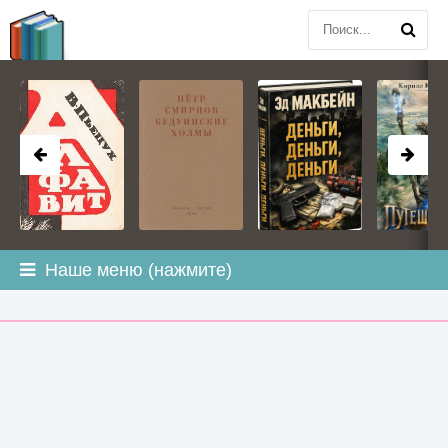
BOOK
PLANETA
.COM
Наше меню (нажмите)