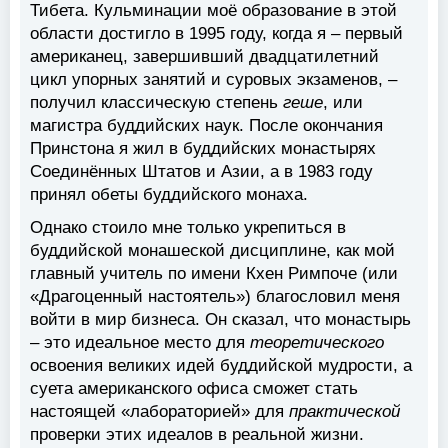
Тибета. Кульминации моё образование в этой
области достигло в 1995 году, когда я – первый
американец, завершивший двадцатилетний
цикл упорных занятий и суровых экзаменов, –
получил классическую степень
геше
, или
магистра буддийских наук. После окончания
Принстона я жил в буддийских монастырях
Соединённых Штатов и Азии, а в 1983 году
принял обеты буддийского монаха.
Однако стоило мне только укрепиться в
буддийской монашеской дисциплине, как мой
главный учитель по имени Кхен Римпоче (или
«Драгоценный настоятель») благословил меня
войти в мир бизнеса. Он сказал, что монастырь
– это идеальное место для
теоретического
освоения великих идей буддийской мудрости, а
суета американского офиса сможет стать
настоящей «лабораторией» для
практической
проверки этих идеалов в реальной жизни.