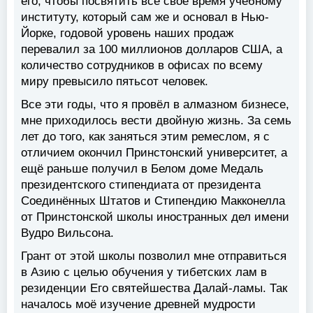
его, чтобы посвятить всё своё время учебному
институту, который сам же и основал в Нью-
Йорке, годовой уровень наших продаж
перевалил за 100 миллионов долларов США, а
количество сотрудников в офисах по всему
миру превысило пятьсот человек.
Все эти годы, что я провёл в алмазном бизнесе,
мне приходилось вести двойную жизнь. За семь
лет до того, как заняться этим ремеслом, я с
отличием окончил Принстонский университет, а
ещё раньше получил в Белом доме Медаль
президентского стипендиата от президента
Соединённых Штатов и Стипендию Макконелла
от Принстонской школы иностранных дел имени
Вудро Вильсона.
Грант от этой школы позволил мне отправиться
в Азию с целью обучения у тибетских лам в
резиденции Его святейшества Далай-ламы. Так
началось моё изучение древней мудрости