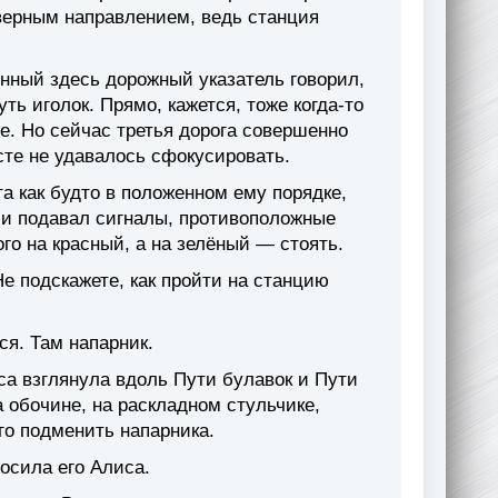
 верным направлением, ведь станция
нный здесь дорожный указатель говорил,
ть иголок. Прямо, кажется, тоже когда-то
е. Но сейчас третья дорога совершенно
сте не удавалось сфокусировать.
а как будто в положенном ему порядке,
 и подавал сигналы, противоположные
го на красный, а на зелёный — стоять.
е подскажете, как пройти на станцию
я. Там напарник.
са взглянула вдоль Пути булавок и Пути
 обочине, на раскладном стульчике,
го подменить напарника.
осила его Алиса.