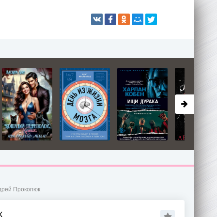
дрей Прокопюк
К