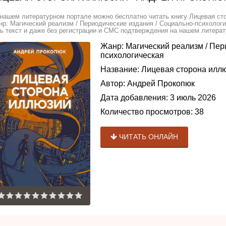
нашем литературном портале можно бесплатно читать книгу Лицевая ст
р: Магический реализм / Периодические издания / Социально-психологи
ь текст и даже без регистрации и СМС подтверждения на нашем литерату
Жанр:
Магический реализм
/
Пер
психологическая
Название:
Лицевая сторона илл
Автор:
Андрей Прокопюк
Дата добавления:
3 июль 2026
Количество просмотров:
38
ЧИТАТЬ ОНЛАЙН