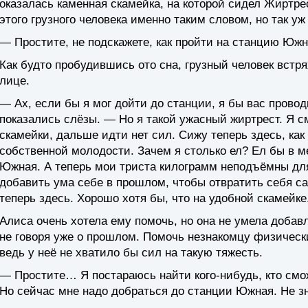
оказалась каменная скамейка, на которой сидел Жиртрес
этого грузного человека именно таким словом, но так уж
— Простите, не подскажете, как пройти на станцию Юж
Как будто пробудившись ото сна, грузный человек встря
лице.
— Ах, если бы я мог дойти до станции, я бы вас провод
показались слёзы. — Но я такой ужасный жиртрест. Я с
скамейки, дальше идти нет сил. Сижу теперь здесь, ка
собственной молодости. Зачем я столько ел? Ел бы в м
Южная. А теперь мои триста килограмм неподъёмны дл
добавить ума себе в прошлом, чтобы отвратить себя сам
теперь здесь. Хорошо хотя бы, что на удобной скамейке
Алиса очень хотела ему помочь, но она не умела доба
не говоря уже о прошлом. Помочь незнакомцу физическ
ведь у неё не хватило бы сил на такую тяжесть.
— Простите… Я постараюсь найти кого-нибудь, кто смо
Но сейчас мне надо добраться до станции Южная. Не зн