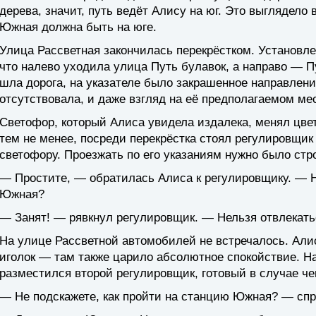
дерева, значит, путь ведёт Алису на юг. Это выглядело
Южная должна быть на юге.
Улица Рассветная закончилась перекрёстком. Установле
что налево уходила улица Путь булавок, а направо — Пу
шла дорога, на указателе было закрашенное направлени
отсутствовала, и даже взгляд на её предполагаемом ме
Светофор, который Алиса увидела издалека, менял цвет
тем не менее, посреди перекрёстка стоял регулировщик
светофору. Проезжать по его указаниям нужно было стро
— Простите, — обратилась Алиса к регулировщику. — Н
Южная?
— Занят! — рявкнул регулировщик. — Нельзя отвлекатьс
На улице Рассветной автомобилей не встречалось. Али
иголок — там также царило абсолютное спокойствие. На
разместился второй регулировщик, готовый в случае че
— Не подскажете, как пройти на станцию Южная? — спр