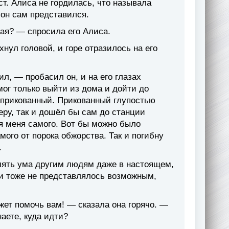
т. Алиса не гордилась, что называла
 он сам представился.
ная? — спросила его Алиса.
хнул головой, и горе отразилось на его
ил, — пробасил он, и на его глазах
мог только выйти из дома и дойти до
к прикованный. Прикованный глупостью
еру, так и дошёл бы сам до станции
я меня самого. Вот бы можно было
ого от порока обжорства. Так и погибну
.
влять ума другим людям даже в настоящем,
и тоже не представлялось возможным,
жет помочь вам! — сказала она горячо. —
аете, куда идти?