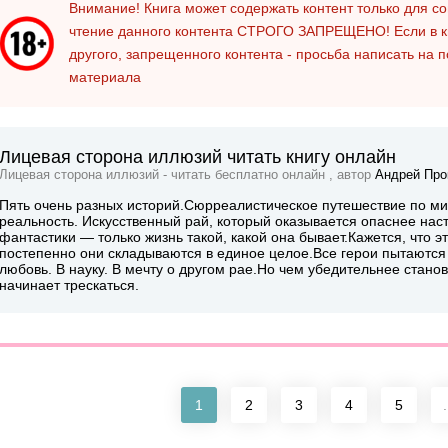
Внимание! Книга может содержать контент только для 
чтение данного контента
СТРОГО ЗАПРЕЩЕНО!
Если в к
другого, запрещенного контента - просьба написать на 
материала
Лицевая сторона иллюзий читать книгу онлайн
Лицевая сторона иллюзий - читать бесплатно онлайн , автор
Андрей Про
Пять очень разных историй.Сюрреалистическое путешествие по мир
реальность. Искусственный рай, который оказывается опаснее наст
фантастики — только жизнь такой, какой она бывает.Кажется, что 
постепенно они складываются в единое целое.Все герои пытаются 
любовь. В науку. В мечту о другом рае.Но чем убедительнее стано
начинает трескаться.
1
2
3
4
5
.