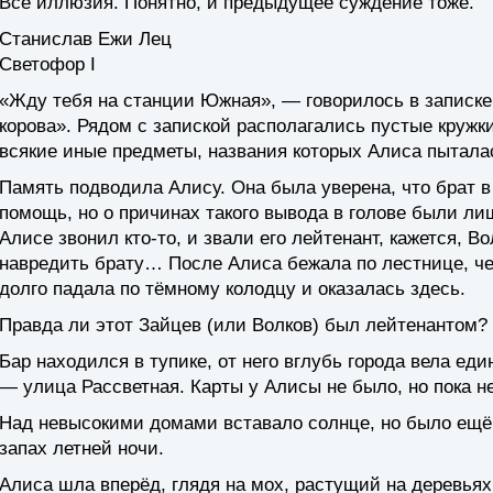
Всё иллюзия. Понятно, и предыдущее суждение тоже.
Станислав Ежи Лец
Светофор I
«Жду тебя на станции Южная», — говорилось в записке 
корова». Рядом с запиской располагались пустые кружк
всякие иные предметы, названия которых Алиса пыталас
Память подводила Алису. Она была уверена, что брат в
помощь, но о причинах такого вывода в голове были л
Алисе звонил кто-то, и звали его лейтенант, кажется, В
навредить брату… После Алиса бежала по лестнице, чер
долго падала по тёмному колодцу и оказалась здесь.
Правда ли этот Зайцев (или Волков) был лейтенантом? 
Бар находился в тупике, от него вглубь города вела ед
— улица Рассветная. Карты у Алисы не было, но пока не
Над невысокими домами вставало солнце, но было ещё 
запах летней ночи.
Алиса шла вперёд, глядя на мох, растущий на деревьях