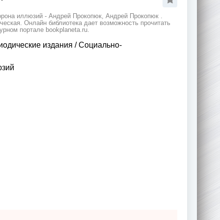
орона иллюзий - Андрей Прокопюк, Андрей Прокопюк .
ческая. Онлайн библиотека дает возможность прочитать
рном портале bookplaneta.ru.
иодические издания
/
Социально-
юзий