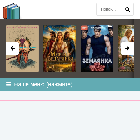
BOOK
PLANETA
.COM
Наше меню (нажмите)