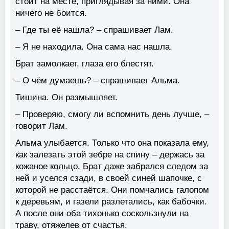
стоит на месте, приглядывая за ними. Она
ничего не боится.
– Где ты её нашла? – спрашивает Лам.
– Я не находила. Она сама нас нашла.
Брат замолкает, глаза его блестят.
– О чём думаешь? – спрашивает Альма.
Тишина. Он размышляет.
– Проверяю, смогу ли вспомнить день лучше, –
говорит Лам.
Альма улыбается. Только что она показала ему,
как залезать этой зебре на спину – держась за
кожаное кольцо. Брат даже забрался следом за
ней и уселся сзади, в своей синей шапочке, с
которой не расстаётся. Они помчались галопом
к деревьям, и газели разлетались, как бабочки.
А после они оба тихонько соскользнули на
траву, отяжелев от счастья.