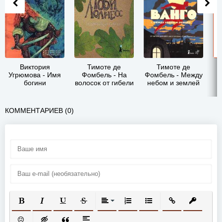
Виктория
Тимоте де
Тимоте де
Угрюмова - Имя
Фомбель - На
Фомбель - Между
богини
волосок от гибели
небом и землей
КОММЕНТАРИЕВ (0)
ПОЛУЖИРНЫЙ
КУРСИВ
ПОДЧЕРКНУТЫЙ
ЗАЧЕРКНУТЫЙ
ВЫРАВНИВАНИЕ
НУМЕРОВАННЫЙ СПИСОК
МАРКИРОВАННЫЙ СП
ВСТАВИТЬ ССЫ
ВСТАВИТ