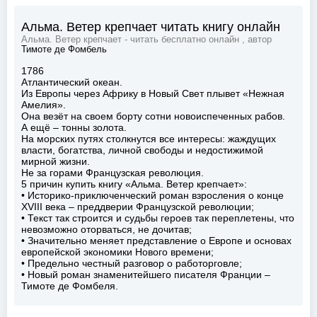
Альма. Ветер крепчает читать книгу онлайн
Альма. Ветер крепчает - читать бесплатно онлайн , автор
Тимоте де Фомбель
1786
Атлантический океан.
Из Европы через Африку в Новый Свет плывет «Нежная
Амелия».
Она везёт на своем борту сотни новоиспеченных рабов.
А ещё – тонны золота.
На морских путях столкнутся все интересы: жаждущих
власти, богатства, личной свободы и недостижимой
мирной жизни.
Не за горами Французская революция.
5 причин купить книгу «Альма. Ветер крепчает»:
• Историко-приключенческий роман взросления о конце
XVIII века – преддверии Французской революции;
• Текст так строится и судьбы героев так переплетены, что
невозможно оторваться, не дочитав;
• Значительно меняет представление о Европе и основах
европейской экономики Нового времени;
• Предельно честный разговор о работорговле;
• Новый роман знаменитейшего писателя Франции –
Тимоте де Фомбеля.