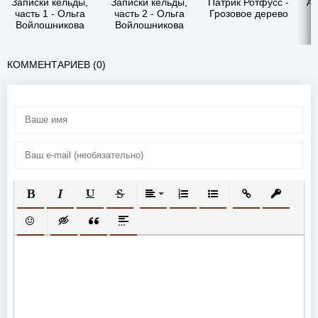
Записки кельды,
Записки кельды,
Патрик Ротфусс -
Ал
часть 1 - Ольга
часть 2 - Ольга
Грозовое дерево
Г
Войлошникова
Войлошникова
КОММЕНТАРИЕВ (0)
ПОЛУЖИРНЫЙ
КУРСИВ
ПОДЧЕРКНУТЫЙ
ЗАЧЕРКНУТЫЙ
ВЫРАВНИВАНИЕ
НУМЕРОВАННЫЙ СПИСОК
МАРКИРОВАННЫЙ СП
ВСТАВИТЬ ССЫ
ВСТАВИТ
ВСТАВИТЬ СМАЙЛИК
ВСТАВКА СКРЫТОГО ТЕКСТА
ВСТАВКА ЦИТАТЫ
ВСТАВКА СПОЙЛЕРА