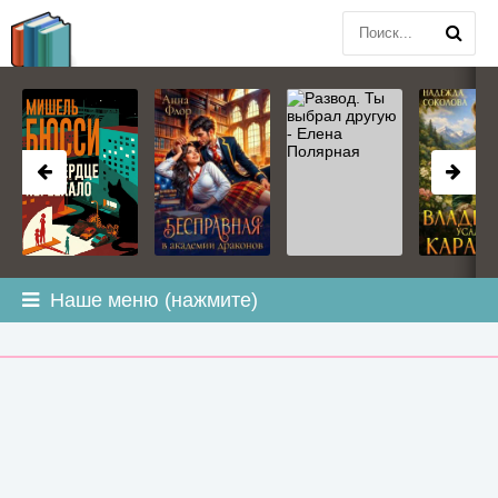
BOOK
PLANETA
.COM
Наше меню (нажмите)