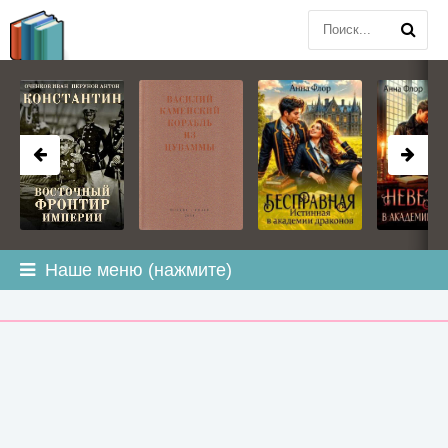
BOOK
PLANETA
.COM
Наше меню (нажмите)