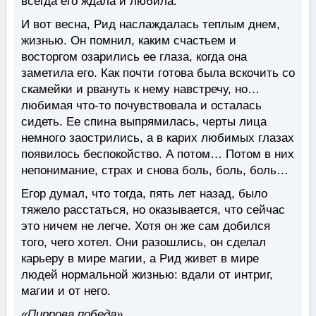
всегда его ждала и любила.
И вот весна, Рид наслаждалась теплым днем,
жизнью. Он помнил, каким счастьем и
восторгом озарились ее глаза, когда она
заметила его. Как почти готова была вскочить со
скамейки и рвануть к нему навстречу, но…
любимая что-то почувствовала и осталась
сидеть. Ее спина выпрямилась, черты лица
немного заострились, а в карих любимых глазах
появилось беспокойство. А потом… Потом в них
непонимание, страх и снова боль, боль, боль…
Егор думал, что тогда, пять лет назад, было
тяжело расстаться, но оказывается, что сейчас
это ничем не легче. Хотя он же сам добился
того, чего хотел. Они разошлись, он сделал
карьеру в мире магии, а Рид живет в мире
людей нормальной жизнью: вдали от интриг,
магии и от него.
«Пиррова победа».