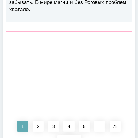
забывать. В мире магии и без Роговых проблем
хватало.
1
2
3
4
5
...
78