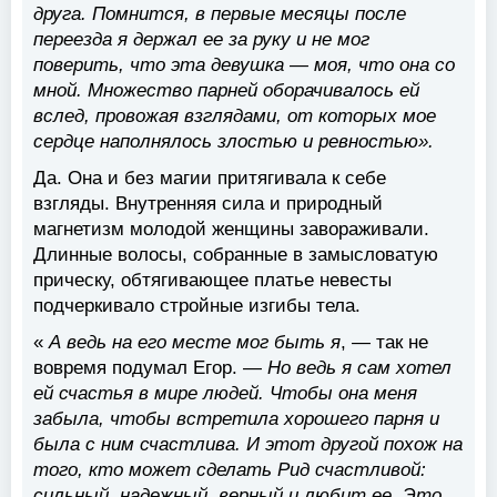
друга. Помнится, в первые месяцы после
переезда я держал ее за руку и не мог
поверить, что эта девушка — моя, что она со
мной. Множество парней оборачивалось ей
вслед, провожая взглядами, от которых мое
сердце наполнялось злостью и ревностью».
Да. Она и без магии притягивала к себе
взгляды. Внутренняя сила и природный
магнетизм молодой женщины завораживали.
Длинные волосы, собранные в замысловатую
прическу, обтягивающее платье невесты
подчеркивало стройные изгибы тела.
«
А ведь на его месте мог быть я
, — так не
вовремя подумал Егор. —
Но ведь я сам хотел
ей счастья в мире людей. Чтобы она меня
забыла, чтобы встретила хорошего парня и
была с ним счастлива. И этот другой похож на
того, кто может сделать Рид счастливой:
сильный, надежный, верный и любит ее. Это