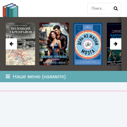
BOOK
PLANETA
.COM
Наше меню (нажмите)