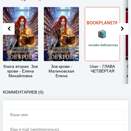
Книга вторая. Зов
Зов крови -
User - ГЛАВА
Р
крови - Елена
Малиновская
ЧЕТВЁРТАЯ
Михайловна
Елена
ка
Малиновская
Михайловна
КОММЕНТАРИЕВ (0)