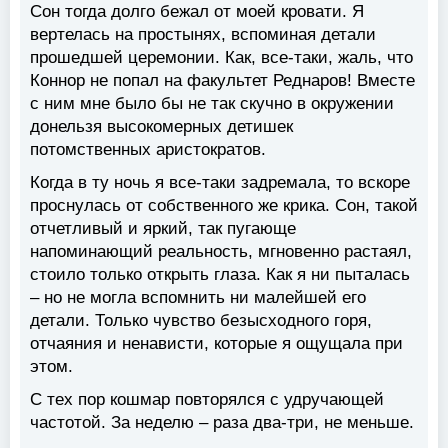
Сон тогда долго бежал от моей кровати. Я
вертелась на простынях, вспоминая детали
прошедшей церемонии. Как, все-таки, жаль, что
Коннор не попал на факультет Реднаров! Вместе
с ним мне было бы не так скучно в окружении
донельзя высокомерных детишек
потомственных аристократов.
Когда в ту ночь я все-таки задремала, то вскоре
проснулась от собственного же крика. Сон, такой
отчетливый и яркий, так пугающе
напоминающий реальность, мгновенно растаял,
стоило только открыть глаза. Как я ни пыталась
– но не могла вспомнить ни малейшей его
детали. Только чувство безысхoдного горя,
отчаяния и ненависти, которые я ощущала при
этом.
С тех пор кошмар повторялся с удручающей
частотой. За неделю – раза два-три, не меньше.