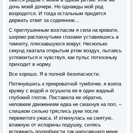
дочь моей дочери. Но однажды мой род
возродится. И тогда остальным придется
держать ответ за содеянное…
С приглушенным возгласом я села на кровати,
широко распахнутыми глазами уставившись в
темноту, плескавшуюся вокруг. Несколько
секунд хватала открытым ртом воздух, пытаясь
успокоиться и чувствуя, как пульс пoтихоньку
приходит в норму.
Все хорошо. Я в полной безопасности.
Потянувшись к прикроватной тумбочке, я взяла
кружку с водой и осушила ее в один жадный
глубокий глоток. Поставила ее обратно,
неловким движением едва не смахнув на пол, –
слишком сильно тряслись руки после
пережитого ужаса. И откинулась на смятую,
влажную от испарины подушку, силясь
вспомнить подробности так напугавшего меня