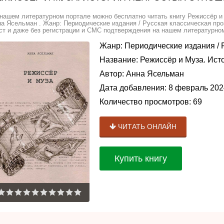
нашем литературном портале можно бесплатно читать книгу Режиссёр и
а Ясельман . Жанр: Периодические издания / Русская классическая про
ст и даже без регистрации и СМС подтверждения на нашем литературном 
Жанр:
Периодические издания
/
Название:
Режиссёр и Муза. Ист
Автор:
Анна Ясельман
Дата добавления:
8 февраль 202
Количество просмотров:
69
ЧИТАТЬ ОНЛАЙН
Купить книгу