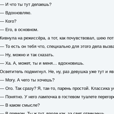
— И что ты тут делаешь?
— Вдохновляю.
— Кого?
— Его, в основном.
Кивнула на режиссёра, а тот, как почувствовал, шею пот
— То есть он тебя что, специально для этого дела вызв
— Ну, можно и так сказать.
— Ха. А, может, ты и меня… вдохновишь.
Осветитель подмигнул. Не, ну, раз девушка уже тут и я
— Могу. А чего ты хочешь?
— Ого. Так сразу? Я, так-то, парень простой. Классика у
— Понятно. У него лампочка в гостевом туалете перего
— В каком смысле?
— В прямом. Ты ж тут, вроде как, за свет отвечаешь.