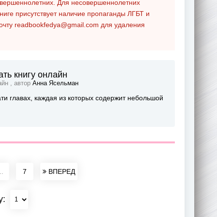
совершеннолетних. Для несовершеннолетних
ниге присутствует наличие пропаганды ЛГБТ и
почту
readbookfedya@gmail.com
для удаления
ать книгу онлайн
айн , автор
Анна Ясельман
ти главах, каждая из которых содержит небольшой
..
7
ВПЕРЕД
у: