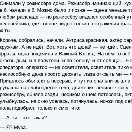
Снимали у режиссёра дома. Режиссёр начинающий, кух
в 6, начали в 8. Можно было и позже — сцена меньше т
любом раскладе — но режиссёру виделся особенный утр
человейника, где солнце видно только в отражении фаса
ж ты.
Короче, собрались, начали. Актриса красивая, актёр ха
кружкам. А не идёт. Вот, хоть что делай — не идёт. Сце
фразы, одна пощечина и Важный Взгляд. На нём-то всё 
сквозь дым, и в полутени, и по солнцу, и от солнца… Не
оператора, оператор — на осветителя, осветитель тихо 
неспособную даже просто держать глаза открытыми — че
Пришлось объявлять перерыв, и тут из спальни вышла 
рубашка на слабоодетое тело, движения ленивые как у
режиссёру, обняла сзади, носиком о шею потерлась, ак
улыбнулась, на окно уселась, потянулась, ножки под се
пола подобрал, только и смог, что:
— А ты… кто такая?
— Я? Муза.