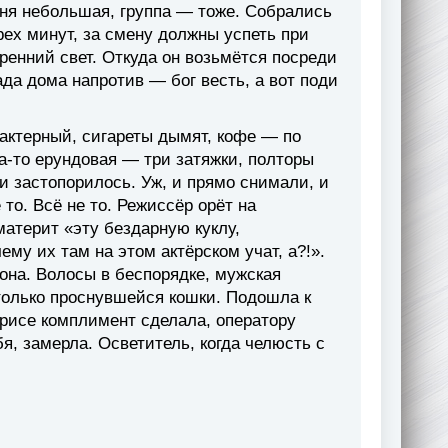
ня небольшая, группа — тоже. Собрались
рех минут, за смену должны успеть при
енний свет. Откуда он возьмётся посреди
да дома напротив — бог весть, а вот поди
рактерный, сигареты дымят, кофе — по
на-то ерундовая — три затяжки, полторы
и застопорилось. Уж, и прямо снимали, и
 то. Всё не то. Режиссёр орёт на
материт «эту бездарную куклу,
му их там на этом актёрском учат, а?!».
она. Волосы в беспорядке, мужская
 только проснувшейся кошки. Подошла к
трисе комплимент сделала, оператору
бя, замерла. Осветитель, когда челюсть с