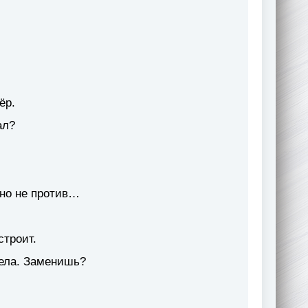
ёр.
ал?
вно не против…
строит.
рела. Заменишь?