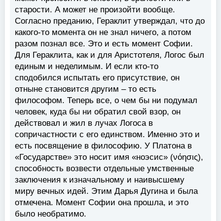
старости. А может не произойти вообще.
Согласно преданию, Гераклит утверждал, что до
какого-то момента он не знал ничего, а потом
разом познал все. Это и есть момент Софии.
Для Гераклита, как и для Аристотеля, Логос был
единым и неделимым. И если кто-то
сподобился испытать его присутствие, он
отныне становится другим – то есть
философом. Теперь все, о чем бы ни подумал
человек, куда бы ни обратил свой взор, он
действовал и жил в лучах Логоса в
сопричастности с его единством. Именно это и
есть посвящение в философию. У Платона в
«Государстве» это носит имя «ноэсис» (νόησις),
способность возвести отдельные умственные
заключения к изначальному и наивысшему
миру вечных идей. Этим Дарья Дугина и была
отмечена. Момент Софии она прошла, и это
было необратимо.