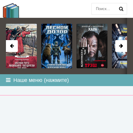
BOOK
PLANETA
.COM
Наше меню (нажмите)