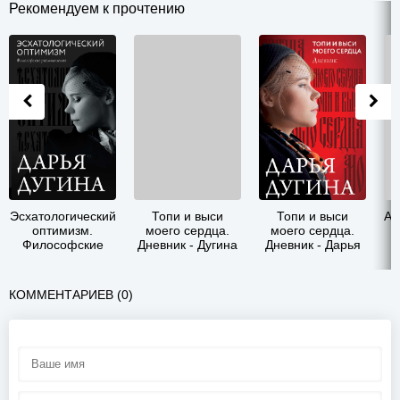
Рекомендуем к прочтению
Эсхатологический
Топи и выси
Топи и выси
Ал
оптимизм.
моего сердца.
моего сердца.
Философские
Дневник - Дугина
Дневник - Дарья
р
размышления -
Дарья
Александровна
Дарья
Александровна
Дугина
Александровна
КОММЕНТАРИЕВ (0)
Дугина