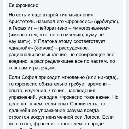
Ее фронесис
Но есть и еще второй тип мышления.
Аристотель называл его «фронесис» (φρόνησῐς),
а Гераклит – пейоративно – «многознанием»
(именно тем, что, по его мнению, «уму не
научает»). У Платона этому соответствует
«дианойя» (διάνοια) – рассудочное,
рациональное мышление, не собирающее все
воедино, а распределяющее все по частям, по
классам и разрядам.
Если София приходит мгновенно (или никогда),
то фронесис обязательно требует времени –
опыта, изучения, чтения, наблюдения,
упражнений, усердия. Фронесис тоже важен. Но
дело вот в чем: если опыт Софии есть, то
дальнейшее упражнение разума всегда
строится вокруг неизменной оси Логоса. Если
же его нет, фронесис станет чем-то вроде