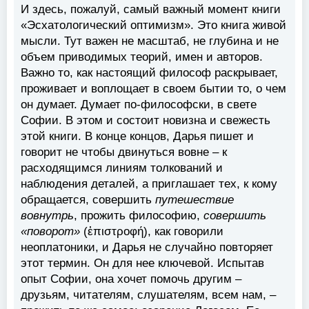
И здесь, пожалуй, самый важный момент книги
«Эсхатологический оптимизм». Это книга живой
мысли. Тут важен не масштаб, не глубина и не
объем приводимых теорий, имен и авторов.
Важно то, как настоящий философ раскрывает,
проживает и воплощает в своем бытии то, о чем
он думает. Думает по-философски, в свете
Софии. В этом и состоит новизна и свежесть
этой книги. В конце концов, Дарья пишет и
говорит не чтобы двинуться вовне – к
расходящимся линиям толкований и
наблюдения деталей, а приглашает тех, к кому
обращается, совершить
путешествие
вовнутрь
, прожить философию,
совершить
«поворот»
(ἐπιστροφή), как говорили
неоплатоники, и Дарья не случайно повторяет
этот термин. Он для нее ключевой. Испытав
опыт Софии, она хочет помочь другим –
друзьям, читателям, слушателям, всем нам, –