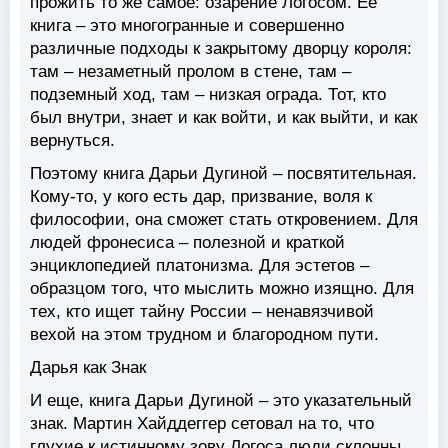
прожить то же самое: озарение Логосом. Ее
книга – это многогранные и совершенно
различные подходы к закрытому дворцу короля:
там – незаметный пролом в стене, там –
подземный ход, там – низкая ограда. Тот, кто
был внутри, знает и как войти, и как выйти, и как
вернуться.
Поэтому книга Дарьи Дугиной – посвятительная.
Кому-то, у кого есть дар, призвание, воля к
философии, она сможет стать откровением. Для
людей фронесиса – полезной и краткой
энциклопедией платонизма. Для эстетов –
образцом того, что мыслить можно изящно. Для
тех, кто ищет тайну России – ненавязчивой
вехой на этом трудном и благородном пути.
Дарья как Знак
И еще, книга Дарьи Дугиной – это указательный
знак. Мартин Хайддеггер сетовал на то, что
глухие к истинному зову Логоса люди склонны