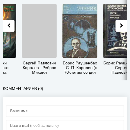
Сергей Павлович
Борис Раушенбах
Борис Раушенбах
Ли
Королев - Ребров
- С. П. Королев (к
- Сергей
С
Михаил
70-летию со дня
Павлович
Федорович
рождения)
Королев
КОММЕНТАРИЕВ (0)