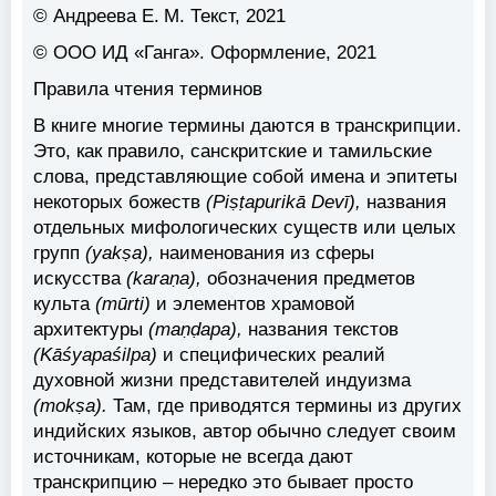
© Андреева Е. М. Текст, 2021
© ООО ИД «Ганга». Оформление, 2021
Правила чтения терминов
В книге многие термины даются в транскрипции.
Это, как правило, санскритские и тамильские
слова, представляющие собой имена и эпитеты
некоторых божеств
(Piṣṭapurikā Devī),
названия
отдельных мифологических существ или целых
групп
(yakṣa),
наименования из сферы
искусства
(karaṇa),
обозначения предметов
культа
(mūrti)
и элементов храмовой
архитектуры
(maṇḍapa),
названия текстов
(Kāśyapaśilpa)
и специфических реалий
духовной жизни представителей индуизма
(mokṣa).
Там, где приводятся термины из других
индийских языков, автор обычно следует своим
источникам, которые не всегда дают
транскрипцию – нередко это бывает просто