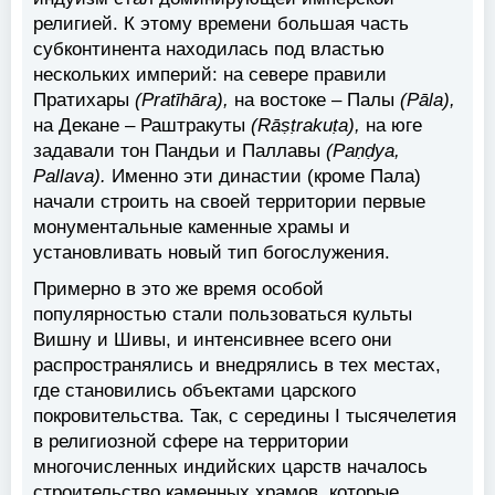
религией. К этому времени большая часть
субконтинента находилась под властью
нескольких империй: на севере правили
Пратихары
(Pratīhāra),
на востоке – Палы
(Pāla),
на Декане – Раштракуты
(Rāṣṭrakuṭa),
на юге
задавали тон Пандьи и Паллавы
(Paṇḍya,
Pallava).
Именно эти династии (кроме Пала)
начали строить на своей территории первые
монументальные каменные храмы и
установливать новый тип богослужения.
Примерно в это же время особой
популярностью стали пользоваться культы
Вишну и Шивы, и интенсивнее всего они
распространялись и внедрялись в тех местах,
где становились объектами царского
покровительства. Так, с середины I тысячелетия
в религиозной сфере на территории
многочисленных индийских царств началось
строительство каменных храмов, которые