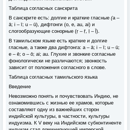
Таблица согласных санскрита
В санскрите есть: долгие и краткие гласные
(
a –
ā; i – ī; u – ū), дифтонги (o, e, au, ai) и
слогообразующие сонорные (ṛ – ṝ, ḷ – ḹ).
В тамильском языке есть краткие и долгие
гласные, а также два дифтонга: a – ā; i – ī; u – ū;
e – ē; o – ō; ai; au. Глухие и звонкие согласные
фонологически не различаются; звонкость
зависит от положения согласного в слове.
Таблица согласных тамильского языка
Введение
Невозможно понять и почувствовать Индию, не
ознакомившись с жизнью ее храмов, которые
составляют одну из важнейших сторон
индийской культуры, в частности, культуры
индуизма. К V веку на Индийском субконтиненте
индуизм стал доминирующей имперской