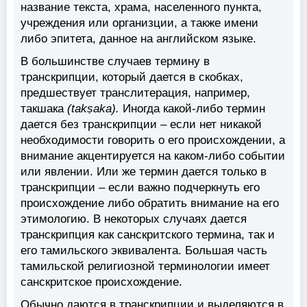
название текста, храма, населенного пункта,
учреждения или организции, а также имени
либо эпитета, данное на английском языке.
В большинстве случаев термину в
транскрипции, который дается в скобках,
предшествует транслитерация, например,
такшака
(takṣaka).
Иногда какой-либо термин
дается без транскрипции – если нет никакой
необходимости говорить о его происхождении, а
внимание акцентируется на каком-либо событии
или явлении. Или же термин дается только в
транскрипции – если важно подчеркнуть его
происхождение либо обратить внимание на его
этимологию. В некоторых случаях дается
транскрипция как санскритского термина, так и
его тамильского эквивалента. Большая часть
тамильской религиозной терминологии имеет
санскритское происхождение.
Обычно даются в транскрипции и выделяются в