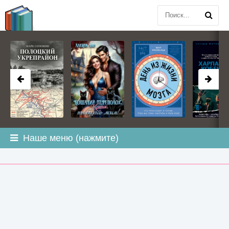
BOOK
PLANETA
.COM
Наше меню (нажмите)