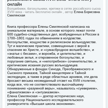
онлайн
Волшебники, богохульники, еретики в сетях российского сыска
XVIII века - читать бесплатно онлайн , автор
Елена Борисовна
Смилянская
Книга профессора Елены Смилянской написана на
уникальном материале, в основе которого лежат почти
600 судебно-следственных дел, возбужденных в России в
1700–1801 годах по обвинениям в колдовстве,
богохульстве, кощунстве и религиозном вольнодумстве.
Тут и магические практики, совмещенные с верой в
спасение во Христе, и «сумасбродное волшебство», и
«знатье с бесами», и ворожба, и целительство, и
любовные зелья, и откровенное богохульство, и
поругание святынь, и «непотребное» сочинительство, и
еретические искания русских вольнодумцев.
Обнаруженные в фондах Синода, Преображенского и
Сыскного приказов, Тайной канцелярии и Тайной
экспедиции, а также в ряде областных архивов, эти дела
бросают весьма неожиданный отсвет на XVIII столетие,
когда все, что не соответствовало высочайшему
пониманию «разумной веры», называлось «суеверием»,
«фанатизмом» и «энтузиазмом».
Елена Смилянская — доктор исторических наук,
профессор Национального исследовательского
университета «Высшая школа экономики».