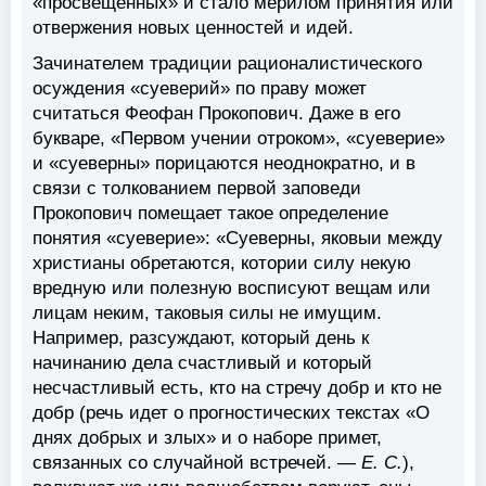
«просвещенных» и стало мерилом принятия или
отвержения новых ценностей и идей.
Зачинателем традиции рационалистического
осуждения «суеверий» по праву может
считаться Феофан Прокопович. Даже в его
букваре, «Первом учении отроком», «суеверие»
и «суеверны» порицаются неоднократно, и в
связи с толкованием первой заповеди
Прокопович помещает такое определение
понятия «суеверие»: «Суеверны, яковыи между
христианы обретаются, котории силу некую
вредную или полезную восписуют вещам или
лицам неким, таковыя силы не имущим.
Например, разсуждают, который день к
начинанию дела счастливый и который
несчастливый есть, кто на стречу добр и кто не
добр (речь идет о прогностических текстах «О
днях добрых и злых» и о наборе примет,
связанных со случайной встречей. —
Е. С.
),