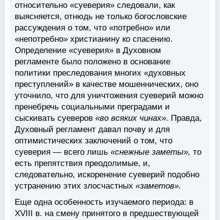
относительно «суеверия» следовали, как
выясняется, отнюдь не только богословские
рассуждения о том, что «потребно» или
«непотребно» христианину ко спасению.
Определение «суеверия» в Духовном
регламенте было положено в основание
политики преследования многих «духовных
преступлений» в качестве мошеннических, оно
уточнило, что для уничтожения суеверий можно
пренебречь социальными преградами и
сыскивать суеверов
«во всяких чинах».
Правда,
Духовный регламент давал почву и для
оптимистических заключений о том, что
суеверия — всего лишь
«снежные заметы»,
то
есть препятствия преодолимые, и,
следовательно, искоренение суеверий подобно
устранению этих злосчастных
«заметов».
Еще одна особенность изучаемого периода: в
XVIII в. на смену принятого в предшествующей