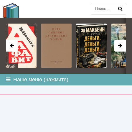
BOOK
PLANETA
.COM
Наше меню (нажмите)