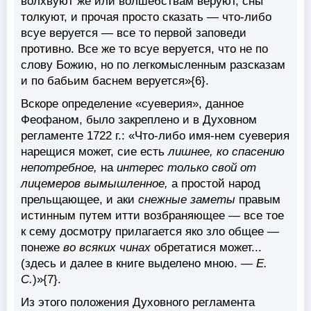
волхвуют же или волшебствам веруют, сны
толкуют, и прочая просто сказать — что-либо
всуе веруется — все то первой заповеди
противно. Все же то всуе веруется, что не по
слову Божию, но по легкомысленным разсказам
и по бабьим баснем веруется»{6}.
Вскоре определение «суеверия», данное
Феофаном, было закреплено и в Духовном
регламенте 1722 г.: «Что-либо имя-нем суеверия
нарещися может, сие есть
лишнее, ко спасению
непотребное,
на
интерес только свой от
лицемеров вымышленное,
а простой народ
прельщающее, и аки
снежные заметы
правым
истинным путем итти возбраняющее — все тое
к сему досмотру прилагается яко зло общее —
понеже
во всяких чинах
обретатися может...
(здесь и далее в книге выделено мною. —
Е.
С.
)»{7}.
Из этого положения Духовного регламента