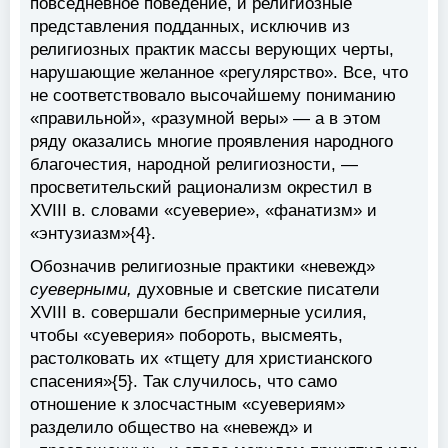
повседневное поведение, и религиозные
представления подданных, исключив из
религиозных практик массы верующих черты,
нарушающие желанное «регулярство». Все, что
не соответствовало высочайшему пониманию
«правильной», «разумной веры» — а в этом
ряду оказались многие проявления народного
благочестия, народной религиозности, —
просветительский рационализм окрестил в
XVIII в. словами «суеверие», «фанатизм» и
«энтузиазм»{4}.
Обозначив религиозные практики «невежд»
суеверными,
духовные и светские писатели
XVIII в. совершали беспримерные усилия,
чтобы «суеверия» побороть, высмеять,
растолковать их «тщету для христианского
спасения»{5}. Так случилось, что само
отношение к злосчастным «суевериям»
разделило общество на «невежд» и