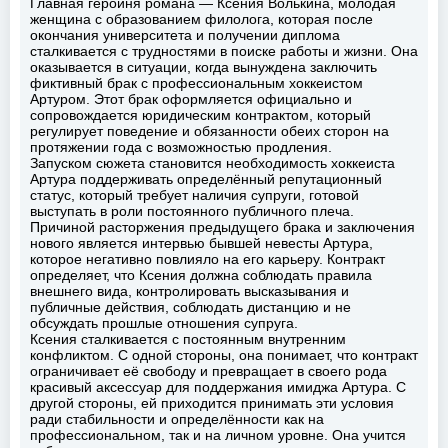
Главная героиня романа — Ксения Волькина, молодая
женщина с образованием филолога, которая после
окончания университета и получении диплома
сталкивается с трудностями в поиске работы и жизни. Она
оказывается в ситуации, когда вынуждена заключить
фиктивный брак с профессиональным хоккеистом
Артуром. Этот брак оформляется официально и
сопровождается юридическим контрактом, который
регулирует поведение и обязанности обеих сторон на
протяжении года с возможностью продления.
Запуском сюжета становится необходимость хоккеиста
Артура поддерживать определённый репутационный
статус, который требует наличия супруги, готовой
выступать в роли постоянного публичного плеча.
Причиной расторжения предыдущего брака и заключения
нового является интервью бывшей невесты Артура,
которое негативно повлияло на его карьеру. Контракт
определяет, что Ксения должна соблюдать правила
внешнего вида, контролировать высказывания и
публичные действия, соблюдать дистанцию и не
обсуждать прошлые отношения супруга.
Ксения сталкивается с постоянным внутренним
конфликтом. С одной стороны, она понимает, что контракт
ограничивает её свободу и превращает в своего рода
красивый аксессуар для поддержания имиджа Артура. С
другой стороны, ей приходится принимать эти условия
ради стабильности и определённости как на
профессиональном, так и на личном уровне. Она учится