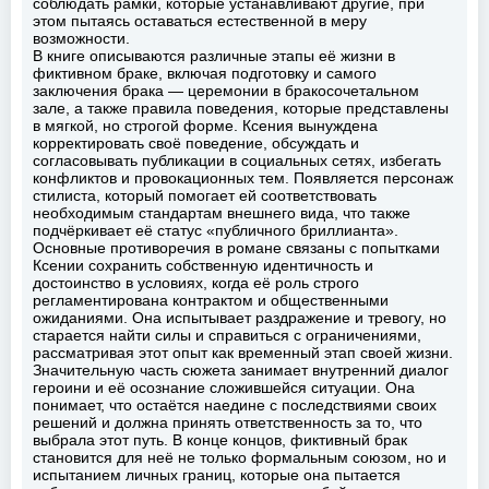
соблюдать рамки, которые устанавливают другие, при
этом пытаясь оставаться естественной в меру
возможности.
В книге описываются различные этапы её жизни в
фиктивном браке, включая подготовку и самого
заключения брака — церемонии в бракосочетальном
зале, а также правила поведения, которые представлены
в мягкой, но строгой форме. Ксения вынуждена
корректировать своё поведение, обсуждать и
согласовывать публикации в социальных сетях, избегать
конфликтов и провокационных тем. Появляется персонаж
стилиста, который помогает ей соответствовать
необходимым стандартам внешнего вида, что также
подчёркивает её статус «публичного бриллианта».
Основные противоречия в романе связаны с попытками
Ксении сохранить собственную идентичность и
достоинство в условиях, когда её роль строго
регламентирована контрактом и общественными
ожиданиями. Она испытывает раздражение и тревогу, но
старается найти силы и справиться с ограничениями,
рассматривая этот опыт как временный этап своей жизни.
Значительную часть сюжета занимает внутренний диалог
героини и её осознание сложившейся ситуации. Она
понимает, что остаётся наедине с последствиями своих
решений и должна принять ответственность за то, что
выбрала этот путь. В конце концов, фиктивный брак
становится для неё не только формальным союзом, но и
испытанием личных границ, которые она пытается