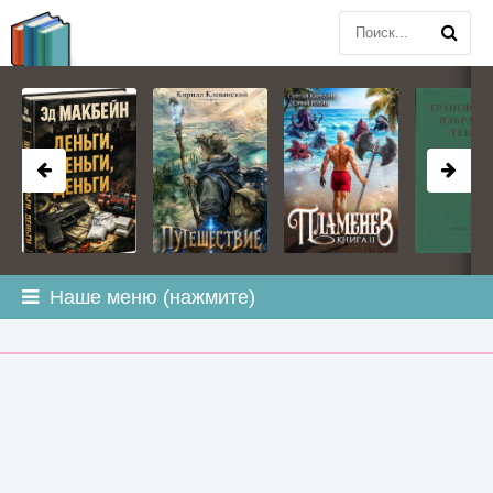
BOOK
PLANETA
.COM
Наше меню (нажмите)