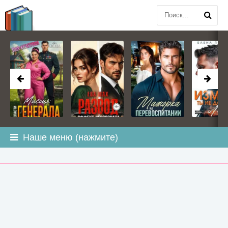
BOOK
PLANETA
.COM
Наше меню (нажмите)