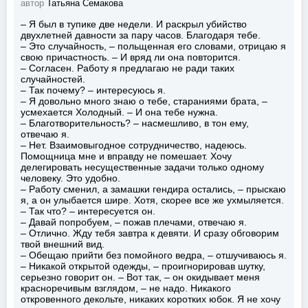
автор
Татьяна Семакова
– Я был в тупике две недели. И раскрыл убийство
двухлетней давности за пару часов. Благодаря тебе.
– Это случайность, – польщенная его словами, отрицаю я
свою причастность. – И вряд ли она повторится.
– Согласен. Работу я предлагаю не ради таких
случайностей.
– Так почему? – интересуюсь я.
– Я довольно много знаю о тебе, стараниями брата, –
усмехается Холодный. – И она тебе нужна.
– Благотворительность? – насмешливо, в тон ему,
отвечаю я.
– Нет. Взаимовыгодное сотрудничество, надеюсь.
Помощница мне и вправду не помешает. Хочу
делегировать несущественные задачи только одному
человеку. Это удобно.
– Работу сменил, а замашки гендира остались, – прыскаю
я, а он улыбается шире. Хотя, скорее все же ухмыляется.
– Так что? – интересуется он.
– Давай попробуем, – пожав плечами, отвечаю я.
– Отлично. Жду тебя завтра к девяти. И сразу обговорим
твой внешний вид.
– Обещаю прийти без помойного ведра, – отшучиваюсь я.
– Никакой открытой одежды, – проигнорировав шутку,
серьезно говорит он. – Вот так, – он окидывает меня
красноречивым взглядом, – не надо. Никакого
откровенного декольте, никаких коротких юбок. Я не хочу