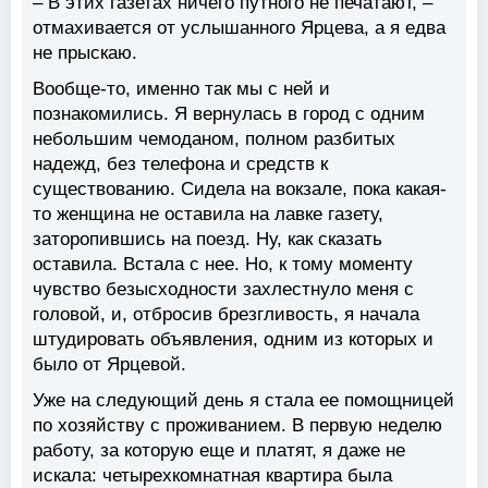
– В этих газетах ничего путного не печатают, –
отмахивается от услышанного Ярцева, а я едва
не прыскаю.
Вообще-то, именно так мы с ней и
познакомились. Я вернулась в город с одним
небольшим чемоданом, полном разбитых
надежд, без телефона и средств к
существованию. Сидела на вокзале, пока какая-
то женщина не оставила на лавке газету,
заторопившись на поезд. Ну, как сказать
оставила. Встала с нее. Но, к тому моменту
чувство безысходности захлестнуло меня с
головой, и, отбросив брезгливость, я начала
штудировать объявления, одним из которых и
было от Ярцевой.
Уже на следующий день я стала ее помощницей
по хозяйству с проживанием. В первую неделю
работу, за которую еще и платят, я даже не
искала: четырехкомнатная квартира была