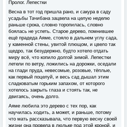
Пролог. Лепестки
Весна в тот год пришла рано, и сакура в саду
усадьбы Тачибана зацвела на целую неделю
раньше срока, словно торопилась, словно
боялась не успеть. Старое дерево, помнившее
ещё прадеда Аяме, стояло в дальнем углу сада,
у каменной стены, увитой плющом, и цвело так
щедро, так безудержно, будто хотело отдать
миру всё, что копило долгой зимой. Лепестки
летели по ветру, ложились на дорожки, оседали
на глади пруда, невесомые, розовые, тёплые,
как первый поцелуй, и весь сад дышал этим
сладковатым горьким запахом, от которого
хотелось закрыть глаза и стоять так, не
двигаясь, очень долго.
Аяме любила это дерево с тех пор, как
научилась ходить, а может, и раньше, потому
что мать рассказывала, что первую весну своей
жизни она провела в люльке под этой кроной, и