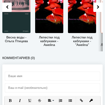
Весна воды -
Лепестки под
Лепестки под
Ольга Птицева
каблуками -
каблуками -
Awelina
"Awelina"
Ле
КОММЕНТАРИЕВ (0)