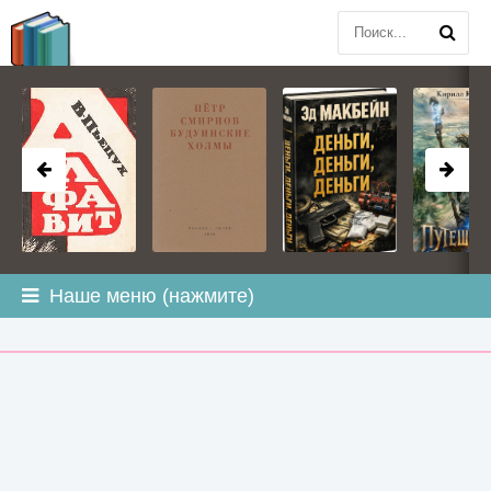
BOOK
PLANETA
.COM
Наше меню (нажмите)