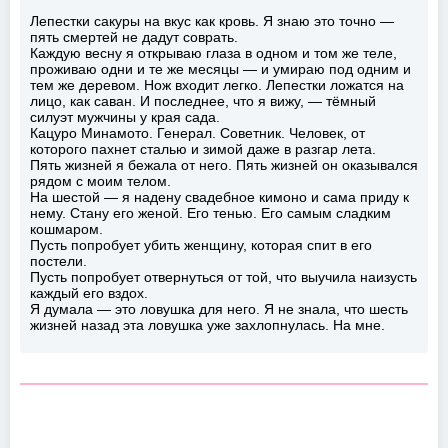
Лепестки сакуры на вкус как кровь. Я знаю это точно —
пять смертей не дадут соврать.
Каждую весну я открываю глаза в одном и том же теле,
проживаю одни и те же месяцы — и умираю под одним и
тем же деревом. Нож входит легко. Лепестки ложатся на
лицо, как саван. И последнее, что я вижу, — тёмный
силуэт мужчины у края сада.
Кацуро Минамото. Генерал. Советник. Человек, от
которого пахнет сталью и зимой даже в разгар лета.
Пять жизней я бежала от него. Пять жизней он оказывался
рядом с моим телом.
На шестой — я надену свадебное кимоно и сама приду к
нему. Стану его женой. Его тенью. Его самым сладким
кошмаром.
Пусть попробует убить женщину, которая спит в его
постели.
Пусть попробует отвернуться от той, что выучила наизусть
каждый его вздох.
Я думала — это ловушка для него. Я не знала, что шесть
жизней назад эта ловушка уже захлопнулась. На мне.