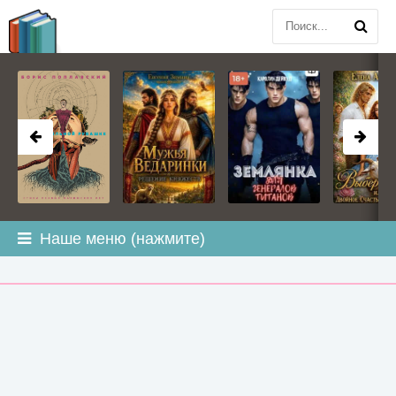
BOOK
PLANETA
.COM
Наше меню (нажмите)