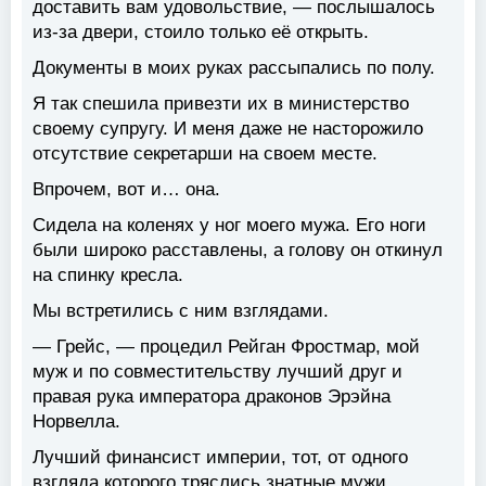
доставить вам удовольствие, — послышалось
из-за двери, стоило только её открыть.
Документы в моих руках рассыпались по полу.
Я так спешила привезти их в министерство
своему супругу. И меня даже не насторожило
отсутствие секретарши на своем месте.
Впрочем, вот и… она.
Сидела на коленях у ног моего мужа. Его ноги
были широко расставлены, а голову он откинул
на спинку кресла.
Мы встретились с ним взглядами.
— Грейс, — процедил Рейган Фростмар, мой
муж и по совместительству лучший друг и
правая рука императора драконов Эрэйна
Норвелла.
Лучший финансист империи, тот, от одного
взгляда которого тряслись знатные мужи,