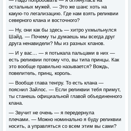
— Надо попробовать — я оглянулась на
остальных мужей. — Это же шанс хоть на
какую-то легализацию. Где нам взять реликвии
северного клана и восточного?
— Ну, они как бы здесь — хитро ухмыльнулся
Шайд. — Почему ты думаешь мы всегда друг
друга ненавидели? Мы из разных кланов.
— И у вас… — я потыкала пальцами в них —
есть реликвии потому что, вы типа принцы. Как
это вообще правильно называется? Вождь,
повелитель, принц, король.
— Вообще глава тенгру. То есть клана —
пояснил Зайлос. — Если реликвии тебя примут,
ты станешь официальной главой объединенного
клана.
— Звучит не очень — я передернула
плечами. — Можно номинально я буду реликвии
носить, а управляться со всем этим вы сами?