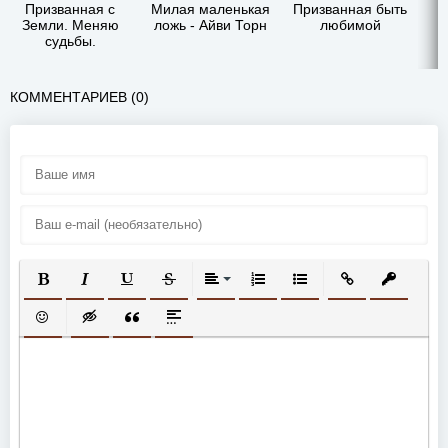
Призванная с
Милая маленькая
Призванная быть
Земли. Меняю
ложь - Айви Торн
любимой
судьбы.
Воспитываю
мужей - Tais
Xarper
КОММЕНТАРИЕВ (0)
ПОЛУЖИРНЫЙ
КУРСИВ
ПОДЧЕРКНУТЫЙ
ЗАЧЕРКНУТЫЙ
ВЫРАВНИВАНИЕ
НУМЕРОВАННЫЙ СПИСОК
МАРКИРОВАННЫЙ СП
ВСТАВИТЬ ССЫ
ВСТАВИТ
ВСТАВИТЬ СМАЙЛИК
ВСТАВКА СКРЫТОГО ТЕКСТА
ВСТАВКА ЦИТАТЫ
ВСТАВКА СПОЙЛЕРА