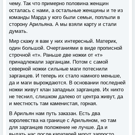
чему. Так что примерно половина женщин
осталась с нами, а остальные женщины и те из
команды Марда у кого были семьи, поплыли в
сторону Арильяна. А мы взяли карту и стали
думать.
Мир скажу я вам у них интересный. Материк,
один большой. Очертаниями в виде прописной
строчной «т». Раньше две ножки от «т»
принадлежали зарганцам. Потом с самой
северной ножки сильные маги потеснили
зарганцев. И теперь их стало намного меньше,
да и маги вырождаются. В основании последней
ножки живут клан западных зарганцев. Их никто
не теснил, слишком далеко от центра живут, да
и местность там каменистая, горная.
В Арильян нам путь заказан. Есть два
королевства на границе с Арильяном, но там
для зарганцев положение не лучше. Да и
выдать нас после карателей могут запросто