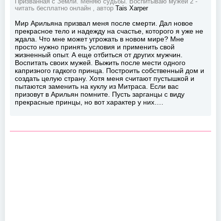
Призванная с Земли. Меняю судьбы. Воспитываю мужей 2 -
читать бесплатно онлайн , автор
Tais Xarper
Мир Арильяна призвал меня после смерти. Дал новое
прекрасное тело и надежду на счастье, которого я уже не
ждала. Что мне может угрожать в новом мире? Мне
просто нужно принять условия и применить свой
жизненный опыт. А еще отбиться от других мужчин.
Воспитать своих мужей. Выжить после мести одного
капризного гадкого принца. Построить собственный дом и
создать целую страну. Хотя меня считают пустышкой и
пытаются заменить на куклу из Митраса. Если вас
призовут в Арильян помните. Пусть зарганцы с виду
прекрасные принцы, но вот характер у них….