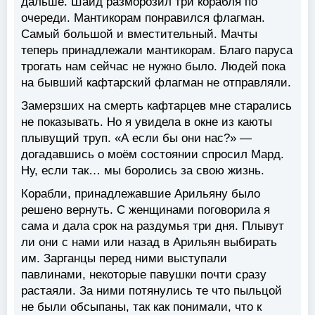
дальше. Шайд разморозил три корабля по
очереди. Мантикорам понравился флагман.
Самый большой и вместительный. Мачты
теперь принадлежали мантикорам. Благо паруса
трогать нам сейчас не нужно было. Людей пока
на бывший кафтарский флагман не отправляли.
Замерзших на смерть кафтарцев мне старались
не показывать. Но я увидела в окне из каюты
плывущий труп. «А если бы они нас?» —
догадавшись о моём состоянии спросил Мард.
Ну, если так… мы боролись за свою жизнь.
Корабли, принадлежавшие Арильяну было
решено вернуть. С женщинами поговорила я
сама и дала срок на раздумья три дня. Плывут
ли они с нами или назад в Арильян выбирать
им. Зарганцы перед ними выступали
павлинами, некоторые павушки почти сразу
растаяли. За ними потянулись те что пыльцой
не были обсыпаны, так как понимали, что к