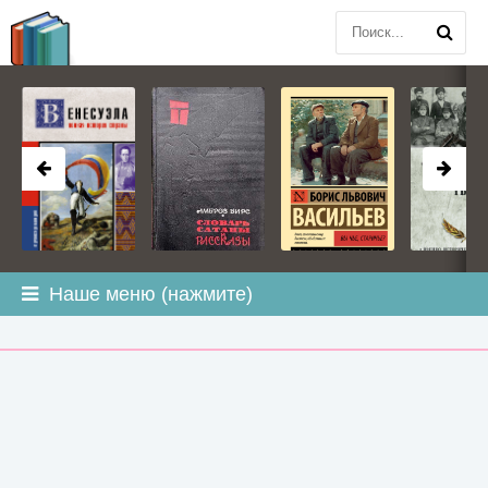
BOOK
PLANETA
.COM
Наше меню (нажмите)