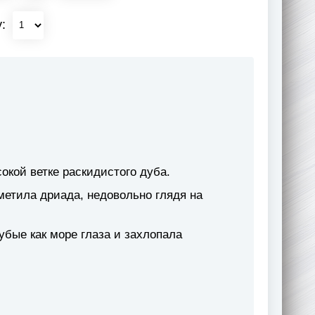
у:
окой ветке раскидистого дуба.
метила дриада, недовольно глядя на
убые как море глаза и захлопала