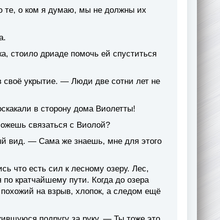
 те, о ком я думаю, мы не должны их
а.
а, стоило дриаде помочь ей спуститься
 своё укрытие. — Люди две сотни лет не
оскакали в сторону дома Виолетты!
можешь связаться с Виолой?
ый вид. — Сама же знаешь, мне для этого
сь что есть сил к лесному озеру. Лес,
 по кратчайшему пути. Когда до озера
 похожий на взрыв, хлопок, а следом ещё
ившуюся подругу за руку. — Ты тоже это