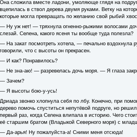
Она сложила вместе ладони, умоляюще глядя на подругу
вцепилась в ствол дерева двумя руками. Ветку на котор
которые могла превращать по желанию свой рыбий хвос
— Ну уж нет! — тряхнула огненно-рыжими волосами доч
слезай. Селена, какого ясеня ты вообще туда полезла?
— На закат посмотреть хотела, — печально вздохнула р
говорили, что с высоты он прекрасен.
— И как? Понравилось?
— Не зна-аю! — разревелась дочь моря. — Я глаза закр
— Зачем?
— Я высоты бою-у-усь!
Дриада звонко хлопнула себя по лбу. Конечно, при помо
дерево помочь спуститься непутёвой подруге, но решил
первый раз, когда Селена влипала в историю. Чего стои
её старшим братом (Владыкой Северного моря) с млад
— Да-арья! Ну пожалуйста-а! Сними меня отсюда!