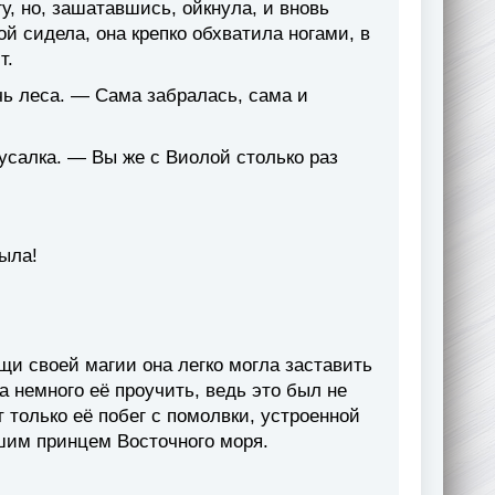
, но, зашатавшись, ойкнула, и вновь
ой сидела, она крепко обхватила ногами, в
т.
ь леса. — Сама забралась, сама и
усалка. — Вы же с Виолой столько раз
ыла!
щи своей магии она легко могла заставить
а немного её проучить, ведь это был не
т только её побег с помолвки, устроенной
шим принцем Восточного моря.