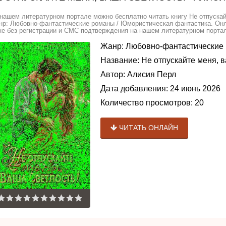
нашем литературном портале можно бесплатно читать книгу Не отпускай
р: Любовно-фантастические романы / Юмористическая фантастика. Онла
е без регистрации и СМС подтверждения на нашем литературном портале
Жанр:
Любовно-фантастические
Название:
Не отпускайте меня, в
Автор:
Алисия Перл
Дата добавления:
24 июнь 2026
Количество просмотров:
20
ЧИТАТЬ ОНЛАЙН