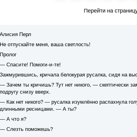
Перейти на страниц
Алисия Перл
Не отпускайте меня, ваша светлость!
Пролог
— Спасите! Помоги-и-те!
Зажмурившись, кричала белокурая русалка, сидя на выс
— Зачем ты кричишь? Тут нет никого, — скептически за
подругу снизу вверх.
— Как нет никого? — русалка изумлённо распахнула гол
длинными ресницами. — А ты?
— А что я?
— Слезть поможешь?