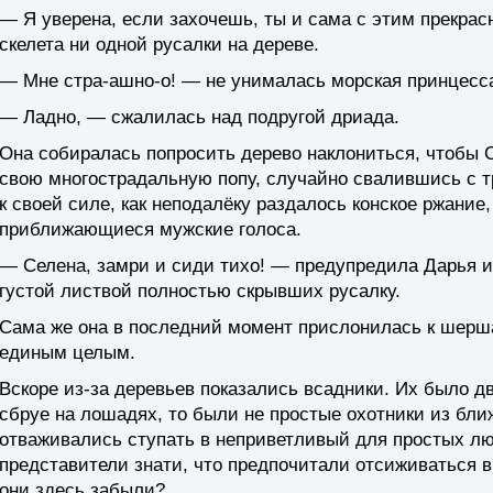
— Я уверена, если захочешь, ты и сама с этим прекрас
скелета ни одной русалки на дереве.
— Мне стра-ашно-о! — не унималась морская принцесс
— Ладно, — сжалилась над подругой дриада.
Она собиралась попросить дерево наклониться, чтобы 
свою многострадальную попу, случайно свалившись с т
к своей силе, как неподалёку раздалось конское ржани
приближающиеся мужские голоса.
— Селена, замри и сиди тихо! — предупредила Дарья и 
густой листвой полностью скрывших русалку.
Сама же она в последний момент прислонилась к шерш
единым целым.
Вскоре из-за деревьев показались всадники. Их было дв
сбруе на лошадях, то были не простые охотники из бли
отваживались ступать в неприветливый для простых л
представители знати, что предпочитали отсиживаться в
они здесь забыли?