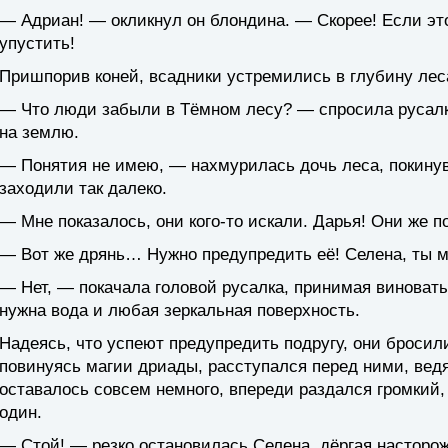
— Адриан! — окликнул он блондина. — Скорее! Если это
упустить!
Пришпорив коней, всадники устремились в глубину лес
— Что люди забыли в Тёмном лесу? — спросила русалк
на землю.
— Понятия не имею, — нахмурилась дочь леса, покинув
заходили так далеко.
— Мне показалось, они кого-то искали. Дарья! Они же п
— Вот же дрянь… Нужно предупредить её! Селена, ты 
— Нет, — покачала головой русалка, принимая виноват
нужна вода и любая зеркальная поверхность.
Надеясь, что успеют предупредить подругу, они бросили
повинуясь магии дриады, расступался перед ними, ведя
оставалось совсем немного, впереди раздался громкий,
один.
— Стой! — резко остановилась Селена, дёргая насторож