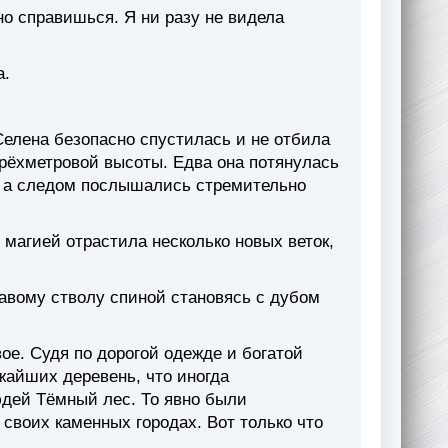
но справишься. Я ни разу не видела
а.
Селена безопасно спустилась и не отбила
рёхметровой высоты. Едва она потянулась
е, а следом послышались стремительно
магией отрастила несколько новых веток,
авому стволу спиной становясь с дубом
ое. Судя по дорогой одежде и богатой
жайших деревень, что иногда
юдей Тёмный лес. То явно были
 своих каменных городах. Вот только что