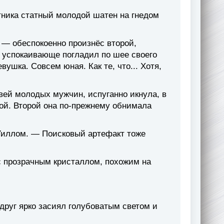
тника статный молодой шатен на гнедом
 — обеспокоенно произнёс второй,
 успокаивающе погладил по шее своего
вушка. Совсем юная. Как те, что... Хотя,
вей молодых мужчин, испуганно икнула, в
кой. Второй она по-прежнему обнимала
и Уиллом. — Поисковый артефакт тоже
с прозрачным кристаллом, похожим на
друг ярко засиял голубоватым светом и