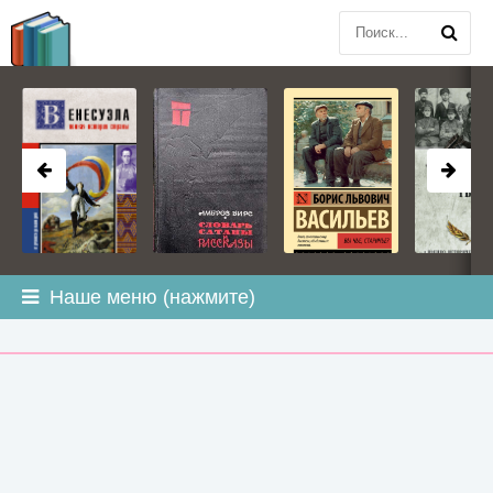
BOOK
PLANETA
.COM
Наше меню (нажмите)