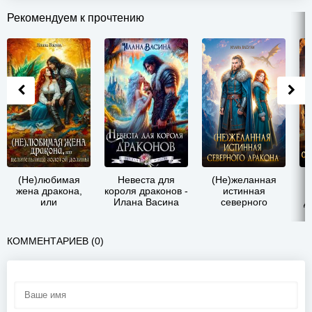
Рекомендуем к прочтению
(Не)любимая
Невеста для
(Не)желанная
Н
жена дракона,
короля драконов -
истинная
или
Илана Васина
северного
д
Целительница
дракона - Илана
Золотой Долины -
Васина
Илана Васина
КОММЕНТАРИЕВ (0)