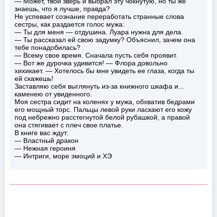
— Может, твой зверь и выбрал эту чокнутую, но ты же
знаешь, что я лучше, правда?
Не успевает сознание переработать странные слова
сестры, как раздается голос мужа:
— Ты для меня — отдушина. Луара нужна для дела.
— Ты рассказал ей свою задумку? Объяснил, зачем она
тебе понадобилась?
— Всему свое время. Сначала пусть себя проявит.
— Вот же дурочка удивится! — Флора довольно
хихикает. — Хотелось бы мне увидеть ее глаза, когда ты
ей скажешь!
Заставляю себя выглянуть из-за книжного шкафа и...
каменею от увиденного.
Моя сестра сидит на коленях у мужа, обхватив бедрами
его мощный торс. Пальцы левой руки ласкают его кожу
под небрежно расстегнутой белой рубашкой, а правой
она стягивает с плеч свое платье.
В книге вас ждут:
— Властный дракон
— Нежная героиня
— Интриги, море эмоций и ХЭ