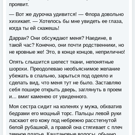
проявит.
— Вот же дурочка удивится! — Флора довольно
хихикает. — Хотелось бы мне увидеть ее глаза,
когда ты ей скажешь!
Дарран? Они обсуждают меня? Наедине, в
такой час? Конечно, они почти родственники, но
не кровные же! Это, в конце концов, неприлично!
Опять слышится шелест ткани, непонятные
шорохи. Преодолеваю необъяснимое желание
убежать в спальню, зарыться под одеяло и
сделать вид, что меня тут не было. Заставляю
себя пошире открыть дверь, заглянуть в проем
и... вмиг каменею от увиденного.
Моя сестра сидит на коленях у мужа, обхватив
бедрами его мощный торс. Пальцы левой руки
ласкают его кожу под небрежно расстегнутой
белой рубашкой, а правой она стягивает с плеч
темное платье. Каштановые волосы, обычно