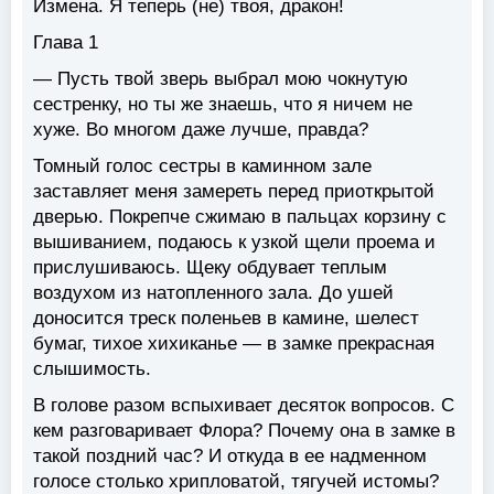
Измена. Я теперь (не) твоя, дракон!
Глава 1
— Пусть твой зверь выбрал мою чокнутую
сестренку, но ты же знаешь, что я ничем не
хуже. Во многом даже лучше, правда?
Томный голос сестры в каминном зале
заставляет меня замереть перед приоткрытой
дверью. Покрепче сжимаю в пальцах корзину с
вышиванием, подаюсь к узкой щели проема и
прислушиваюсь. Щеку обдувает теплым
воздухом из натопленного зала. До ушей
доносится треск поленьев в камине, шелест
бумаг, тихое хихиканье — в замке прекрасная
слышимость.
В голове разом вспыхивает десяток вопросов. С
кем разговаривает Флора? Почему она в замке в
такой поздний час? И откуда в ее надменном
голосе столько хрипловатой, тягучей истомы?