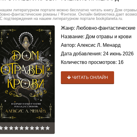
нашем литературном портале можно бесплатно читать книгу Дом отравы 
овно-фантастические романы / Фэнтези. Онлайн библиотека дает возмож
 подтверждения на нашем литературном портале bookplaneta.ru.
Жанр:
Любовно-фантастические
Название:
Дом отравы и крови
Автор:
Алексис Л. Менард
Дата добавления:
24 июнь 2026
Количество просмотров:
16
ЧИТАТЬ ОНЛАЙН