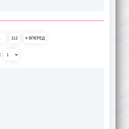
..
112
ВПЕРЕД
: