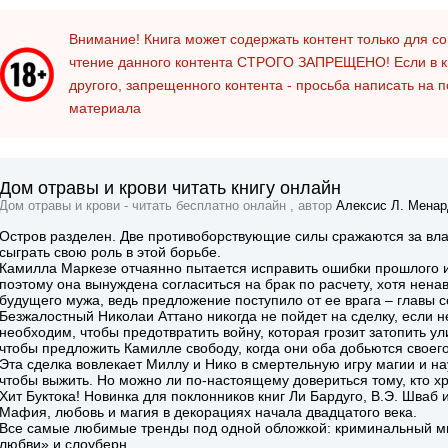
Внимание! Книга может содержать контент только для 
чтение данного контента
СТРОГО ЗАПРЕЩЕНО!
Если в к
другого, запрещенного контента - просьба написать на 
материала
Дом отравы и крови читать книгу онлайн
Дом отравы и крови - читать бесплатно онлайн , автор
Алексис Л. Менар
Остров разделен. Две противоборствующие силы сражаются за влас
сыграть свою роль в этой борьбе.
Камилла Маркезе отчаянно пытается исправить ошибки прошлого и 
поэтому она вынуждена согласиться на брак по расчету, хотя нена
будущего мужа, ведь предложение поступило от ее врага – главы 
Безжалостный Николаи Аттано никогда не пойдет на сделку, если не
необходим, чтобы предотвратить войну, которая грозит затопить у
чтобы предложить Камилле свободу, когда они оба добьются своего
Эта сделка вовлекает Миллу и Нико в смертельную игру магии и нау
чтобы выжить. Но можно ли по-настоящему довериться тому, кто х
Хит Буктока! Новинка для поклонников книг Ли Бардуго, В.Э. Шваб и
Мафия, любовь и магия в декорациях начала двадцатого века.
Все самые любимые тренды под одной обложкой: криминальный ми
любви» и слоуберн.