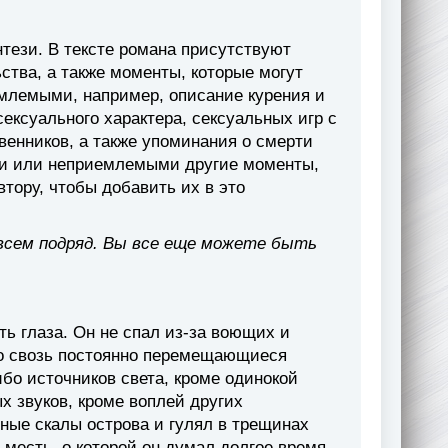
тези. В тексте романа присутствуют
ства, а также моменты, которые могут
млемыми, например, описание курения и
ексуального характера, сексуальных игр с
енников, а также упоминания о смерти
ми или неприемлемыми другие моменты,
втору, чтобы добавить их в это
всем подряд. Вы все еще можете быть
ть глаза. Он не спал из-за воющих и
го свозь постоянно перемещающиеся
ибо источников света, кроме одинокой
ых звуков, кроме воплей других
рные скалы острова и гулял в трещинах
 месть, о которой он думал долгое время,