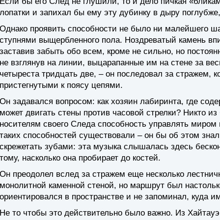
Если бы его След не глушили, то и дело пичкая «бликам
лопатки и запихал бы ему эту дубинку в дыру поглубже,
Однако проявить способности не было ни малейшего шан
ступнями выщербленного пола. Ноздреватый камень впи
заставив забыть обо всем, кроме не сильно, но постоя
не взглянув на линии, выцарапанные им на стене за вес
четыреста тридцать две, – он последовал за стражем, 
пристегнутыми к поясу цепями.
Он задавался вопросом: как хозяин лабиринта, где соде
может двигать стены против часовой стрелки? Никто из
носителям своего Следа способность управлять миром
таких способностей существовали – он бы об этом знал.
скрежетать зубами: эта музыка слышалась здесь бесконе
тому, насколько она пробирает до костей.
Он преодолел вслед за стражем еще несколько лестнич
монолитной каменной стеной, но маршрут был настольк
ориентировался в пространстве и не запоминал, куда им
Не то чтобы это действительно было важно. Из Хайтауэ