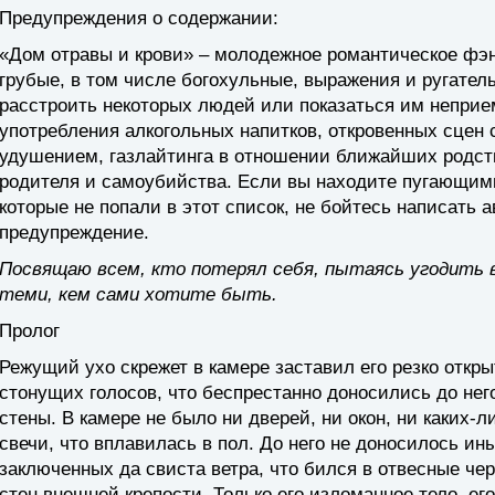
Предупреждения о содержании:
«Дом отравы и крови» – молодежное романтическое фэн
грубые, в том числе богохульные, выражения и ругатель
расстроить некоторых людей или показаться им неприе
употребления алкогольных напитков, откровенных сцен с
удушением, газлайтинга в отношении ближайших родств
родителя и самоубийства. Если вы находите пугающи
которые не попали в этот список, не бойтесь написать а
предупреждение.
Посвящаю всем, кто потерял себя, пытаясь угодить 
теми, кем сами хотите быть.
Пролог
Режущий ухо скрежет в камере заставил его резко откры
стонущих голосов, что беспрестанно доносились до не
стены. В камере не было ни дверей, ни окон, ни каких-л
свечи, что вплавилась в пол. До него не доносилось ин
заключенных да свиста ветра, что бился в отвесные че
стен внешней крепости. Только его изломанное тело, его