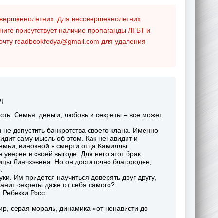
совершеннолетних. Для несовершеннолетних
ниге присутствует наличие пропаганды ЛГБТ и
почту
readbookfedya@gmail.com
для удаления
д
ть. Семья, деньги, любовь и секреты – все может
не допустить банкротства своего клана. Именно
видит саму мысль об этом. Как ненавидит и
семьи, виновной в смерти отца Камиллы.
 уверен в своей выгоде. Для него этот брак
лицы Линчхэвена. Но он достаточно благороден,
.
ки. Им придется научиться доверять друг другу,
ранит секреты даже от себя самого?
 Ребекки Росс.
р, серая мораль, динамика «от ненависти до