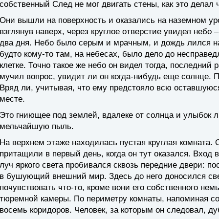
собственный След не мог двигать стены, как это делал 
Они вышли на поверхность и оказались на наземном уро
взглянув наверх, через круглое отверстие увидел небо 
два дня. Небо было серым и мрачным, и дождь лился на 
будто кому-то там, на небесах, было дело до несправе
клетке. Точно такое же небо он видел тогда, последний р
мучил вопрос, увидит ли он когда-нибудь еще солнце. П
Вряд ли, учитывая, что ему предстояло всю оставшуюс
месте.
Это гниющее под землей, вдалеке от солнца и улыбок 
мельчайшую пыль.
На верхнем этаже находилась пустая круглая комната. 
притащили в первый день, когда он тут оказался. Вход
луч яркого света пробивался сквозь передние двери: п
в бушующий внешний мир. Здесь до него доносился све
почувствовать что-то, кроме вони его собственного нем
тюремной камеры. По периметру комнаты, напоминая со
восемь коридоров. Человек, за которым он следовал, ду