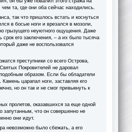
и», он бы уже повалил этого стража на
 чем та, где они оба сейчас находились.
са, так что пришлось встать и коснуться
лся в босые ноги и врезался в мозоли,
нно грызущего неуютного ощущения. Даже
ь срок его заключения, – а их было тысяча
который даже не воспользовался
ржатся преступники со всего Острова,
 Святых Покровителей не даровал
 подобным образом. Если бы обладатели
 Камень царапал ноги, заставляя его
чно, но он так и не смог привыкнуть к
ных пролетов, оказавшихся за еще одной
о запутанным, что он совершенно не
енно они идут.
ра невозможно было сбежать, а его