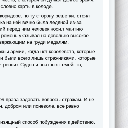
словно карты в колоде.
коридоре, по ту сторону решетки, стоял
шка на ней вечно была ледяной из-за
ший перед ним человек носил мантию
й ремень указывал на довольно высокое
 сверкающим на груди медалям.
жны армии, когда нет королевств, которые
Они были всего лишь стражниками, которые
тренних Судов и знатных семейств,
л права задавать вопросы стражам. И не
он, добром или поневоле, все равно
 изящный способ побуждения к действию.