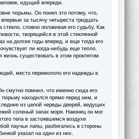
человек, идущий впереди.
вне тюрьмы. Он понял это потому, что,
– впервые за тысячу четыреста тридцать
стекло, словно оплакивая его судьбу. Как
дливости, творящейся в этой стеклянной
аз на долгие годы вперед, и еще тогда его
очувствует ли когда-нибудь еще тепло.
я жизнь существовать в этом проклятом
людей, место перемололо его надежды в
Он смутно помнил, что именно сюда его
 в тюрьму находился прямо перед ним, и
оследние из целой череды дверей, ведущих
жий соленый запах моря. Наконец он мог
ытого тела в застоявшемся воздухе
бой паучьи лапы, разбегались в стороны
бинкой указал на один из них.