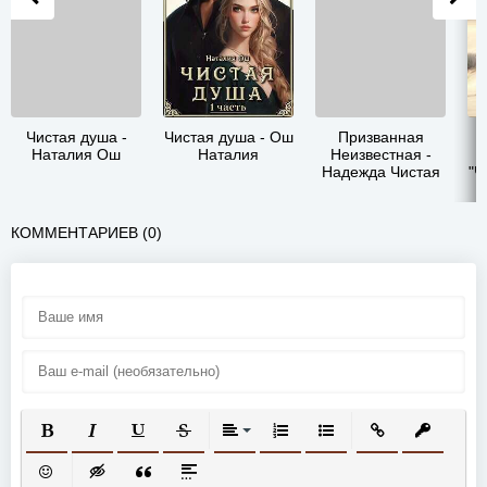
Чистая душа -
Чистая душа - Ош
Призванная
Наталия Ош
Наталия
Неизвестная -
Надежда Чистая
"Ч
КОММЕНТАРИЕВ (0)
ПОЛУЖИРНЫЙ
КУРСИВ
ПОДЧЕРКНУТЫЙ
ЗАЧЕРКНУТЫЙ
ВЫРАВНИВАНИЕ
НУМЕРОВАННЫЙ СПИСОК
МАРКИРОВАННЫЙ СП
ВСТАВИТЬ ССЫ
ВСТАВИТ