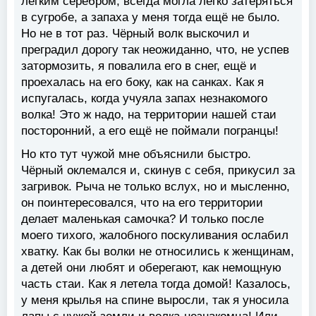
легким серебром, всегда могла легко затеряться
в сугробе, а запаха у меня тогда ещё не было.
Но не в тот раз. Чёрный волк выскочил и
преградил дорогу так неожиданно, что, не успев
затормозить, я повалила его в снег, ещё и
проехалась на его боку, как на санках. Как я
испугалась, когда учуяла запах незнакомого
волка! Это ж надо, на территории нашей стаи
посторонний, а его ещё не поймали погранцы!
Но кто тут чужой мне объяснили быстро.
Чёрный оклемался и, скинув с себя, прикусил за
загривок. Рыча не только вслух, но и мысленно,
он поинтересовался, что на его территории
делает маленькая самочка? И только после
моего тихого, жалобного поскуливания ослабил
хватку. Как бы волки не относились к женщинам,
а детей они любят и оберегают, как немощную
часть стаи. Как я летела тогда домой! Казалось,
у меня крылья на спине выросли, так я уносила