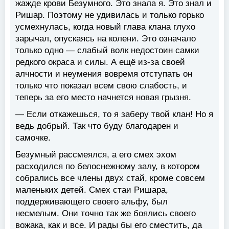
жажде крови Безумного. Это знала я. Это знал и
Ришар. Поэтому не удивилась и только горько
усмехнулась, когда новый глава клана глухо
зарычал, опускаясь на колени. Это означало
только одно — слабый волк недостоин самки
редкого окраса и силы. А ещё из-за своей
алчности и неумения вовремя отступать он
только что показал всем свою слабость, и
теперь за его место начнется новая грызня.
— Если откажешься, то я заберу твой клан! Но я
ведь добрый. Так что буду благодарен и
самочке.
Безумный рассмеялся, а его смех эхом
расходился по белоснежному залу, в котором
собрались все члены двух стай, кроме совсем
маленьких детей. Смех стаи Ришара,
поддерживающего своего альфу, был
несмелым. Они точно так же боялись своего
вожака, как и все. И рады бы его сместить, да