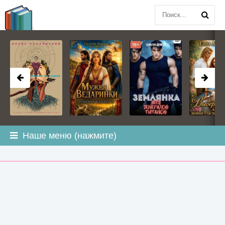
BOOK
PLANETA
.COM
Наше меню (нажмите)