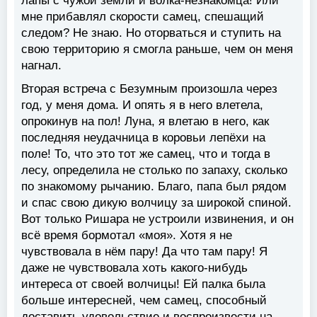
лапы с чужой земли и волка-незнакомца! Или
мне прибавлял скорости самец, спешащий
следом? Не знаю. Но оторваться и ступить на
свою территорию я смогла раньше, чем он меня
нагнал.
Вторая встреча с Безумным произошла через
год, у меня дома. И опять я в него влетела,
опрокинув на пол! Луна, я влетаю в него, как
последняя неудачница в коровьи лепёхи на
поле! То, что это тот же самец, что и тогда в
лесу, определила не столько по запаху, сколько
по знакомому рычанию. Благо, папа был рядом
и спас свою дикую волчицу за широкой спиной.
Вот только Ришара не устроили извинения, и он
всё время бормотал «моя». Хотя я не
чувствовала в нём пару! Да что там пару! Я
даже не чувствовала хоть какого-нибудь
интереса от своей волчицы! Ей палка была
больше интересней, чем самец, способный
доставить удовольствие и воспроизвести на