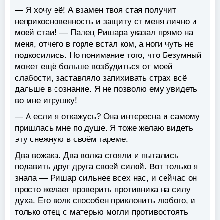
— Я хочу её! А взамен твоя стая получит
неприкосновенность и защиту от меня лично и
моей стаи! — Палец Ришара указал прямо на
меня, отчего в горле встал ком, а ноги чуть не
подкосились. Но понимание того, что Безумный
может ещё больше возбудиться от моей
слабости, заставляло запихивать страх всё
дальше в сознание. Я не позволю ему увидеть
во мне игрушку!
— А если я откажусь? Она интересна и самому
пришлась мне по душе. Я тоже желаю видеть
эту снежную в своём гареме.
Два вожака. Два волка стояли и пытались
подавить друг друга своей силой. Вот только я
знала — Ришар сильнее всех нас, и сейчас он
просто желает проверить противника на силу
духа. Его волк способен приклонить любого, и
только отец с матерью могли противостоять