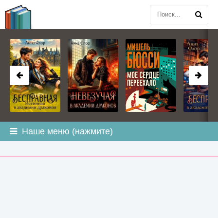
BOOK
PLANETA
.COM
Наше меню (нажмите)