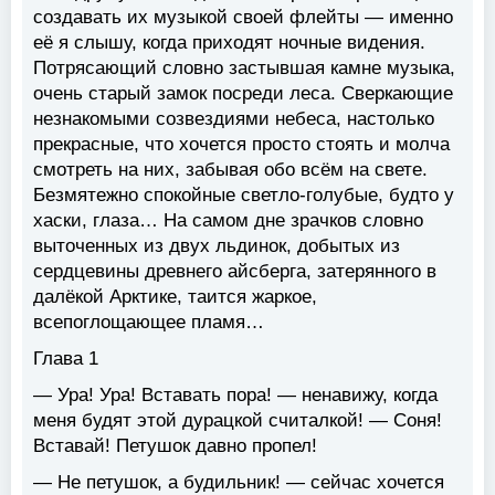
создавать их музыкой своей флейты — именно
её я слышу, когда приходят ночные видения.
Потрясающий словно застывшая камне музыка,
очень старый замок посреди леса. Сверкающие
незнакомыми созвездиями небеса, настолько
прекрасные, что хочется просто стоять и молча
смотреть на них, забывая обо всём на свете.
Безмятежно спокойные светло-голубые, будто у
хаски, глаза… На самом дне зрачков словно
выточенных из двух льдинок, добытых из
сердцевины древнего айсберга, затерянного в
далёкой Арктике, таится жаркое,
всепоглощающее пламя…
Глава 1
— Ура! Ура! Вставать пора! — ненавижу, когда
меня будят этой дурацкой считалкой! — Соня!
Вставай! Петушок давно пропел!
— Не петушок, а будильник! — сейчас хочется