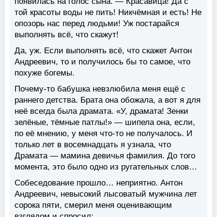
появилась на голос сына. — Красавица! Да с
той красоты воды не пить! Никчёмная и есть! Не
опозорь нас перед людьми! Уж постарайся
выполнять всё, что скажут!
Да, уж. Если выполнять всё, что скажет Антон
Андреевич, то и получилось бы то самое, что
похуже богемы.
Почему-то бабушка невзлюбила меня ещё с
раннего детства. Брата она обожала, а вот я для
неё всегда была драмата. «У, драмата! Зенки
зелёные, тёмные патлы!» — шипела она, если,
по её мнению, у меня что-то не получалось. И
только лет в восемнадцать я узнала, что
Драмата — мамина девичья фамилия. До того
момента, это было одно из ругательных слов…
Собеседование прошло… неприятно. Антон
Андреевич, невысокий лысоватый мужчина лет
сорока пяти, смерил меня оценивающим
взглядом и спросил: