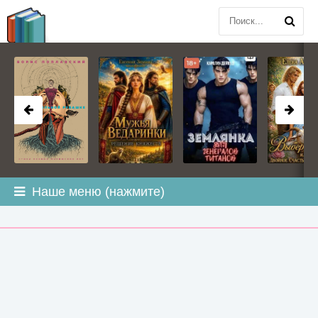
BOOK
PLANETA
.COM
Наше меню (нажмите)