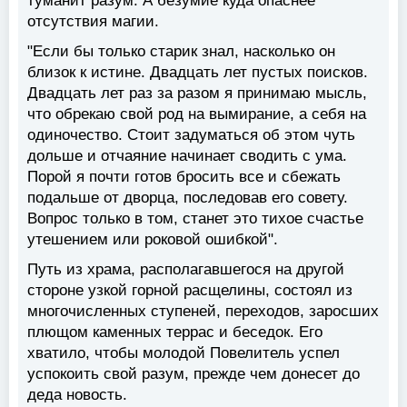
туманит разум. А безумие куда опаснее
отсутствия магии.
"Если бы только старик знал, насколько он
близок к истине. Двадцать лет пустых поисков.
Двадцать лет раз за разом я принимаю мысль,
что обрекаю свой род на вымирание, а себя на
одиночество. Стоит задуматься об этом чуть
дольше и отчаяние начинает сводить с ума.
Порой я почти готов бросить все и сбежать
подальше от дворца, последовав его совету.
Вопрос только в том, станет это тихое счастье
утешением или роковой ошибкой".
Путь из храма, располагавшегося на другой
стороне узкой горной расщелины, состоял из
многочисленных ступеней, переходов, заросших
плющом каменных террас и беседок. Его
хватило, чтобы молодой Повелитель успел
успокоить свой разум, прежде чем донесет до
деда новость.