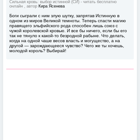
Сильная кровь: выбор истинной (СИ) - читать бесплатно
онлайн , автор
Кира Ясенева
Боги сыграли с ним злую шутку, запрятав Истинную в
одном из миров Великой темноты. Теперь спасти магию
правящего эльфийского рода способен лишь союз с
чужой королевской кровью. И все бы ничего, если бы его
так не тянуло к какой-то безродной рабыне. Что делать,
когда на одной чаше весов власть и могущество, а на
другой — зарождающееся чувство? Чего же ты хочешь,
молодой король? Выбирай!