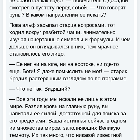
не сработал как надо? — Повелитель с досадой
смотрел в пустоту перед собой. — Что говорят
руны? В каком направлении ее искать?
Пока эльф засыпал старца вопросами, тот
ходил вокруг разбитой чаши, внимательно
изучая начертанные символы и формулы. И чем
дольше он вглядывался в них, тем мрачнее
становилось его лицо.
— Ее нет ни на юге, ни на востоке, ни где-то
еще. Боги! Я даже помыслить не мог! — старик
бродил растерянным взглядом по пентаграмме.
— Что не так, Видящий?
— Все эти годы мы искали ее лишь в этом
мире. Разлив кровь на главную руну, вы
напитали ее силой, достаточной для поиска за
его пределами. Ваша истинная сейчас в одном
из множества миров, заполняющих Великую
темноту. Их так много, что никакой известной