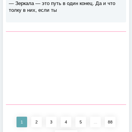
— Зеркала — это путь в один конец. Да и что
толку в них, если ты
1
2
3
4
5
...
88