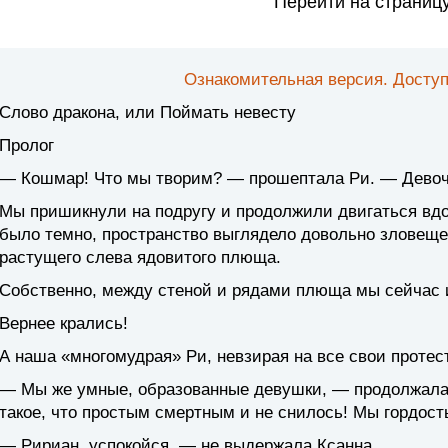
Перейти на страниц
Ознакомительная версия. Доступ
Слово дракона, или Поймать невесту
Пролог
— Кошмар! Что мы творим? — прошептала Ри. — Девочки
Мы пришикнули на подругу и продолжили двигаться вдо
было темно, пространство выглядело довольно зловеще
растущего слева ядовитого плюща.
Собственно, между стеной и рядами плюща мы сейчас 
Вернее крались!
А наша «многомудрая» Ри, невзирая на все свои протест
— Мы же умные, образованные девушки, — продолжал
такое, что простым смертным и не снилось! Мы гордост
— Ририан, успокойся, — не выдержала Ксанна.