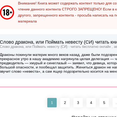
Внимание! Книга может содержать контент только для 
чтение данного контента
СТРОГО ЗАПРЕЩЕНО!
Если в к
другого, запрещенного контента - просьба написать на 
материала
Слово дракона, или Поймать невесту (СИ) читать кн
Слово дракона, или Поймать невесту (СИ) - читать бесплатно онлайн , а
Драконы покинули материк много веков назад, даже были подозрени
прекрасное утро в нашу академию нагрянула целая делегация — 
предводитель — хмурый и синеглазый — заявил, что девица, котор
большой опасности, и пообещал защитить. Жениться дракон не на
звучит слово «невеста», а сам ящер подозрительно косится на ме
1
2
3
4
5
.