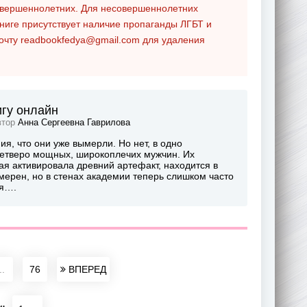
совершеннолетних. Для несовершеннолетних
ниге присутствует наличие пропаганды ЛГБТ и
почту
readbookfedya@gmail.com
для удаления
игу онлайн
втор
Анна Сергеевна Гаврилова
я, что они уже вымерли. Но нет, в одно
четверо мощных, широкоплечих мужчин. Их
ая активировала древний артефакт, находится в
мерен, но в стенах академии теперь слишком часто
ня….
..
76
ВПЕРЕД