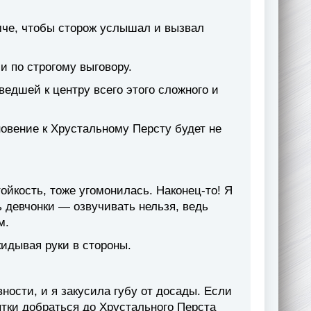
мче, чтобы сторож услышал и вызвал
и по строгому выговору.
ведшей к центру всего этого сложного и
новение к Хрустальному Персту будет не
ойкость, тоже угомонилась. Наконец-то! Я
 девчонки — озвучивать нельзя, ведь
м.
идывая руки в стороны.
ости, и я закусила губу от досады. Если
пытки добраться до Хрустального Перста