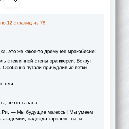
у:
но 12 страниц из 76
, это же какое-то дремучее мракобесие!
ль стеклянной стены оранжереи. Вокруг
. Особенно пугали причудливые ветки
и шли.
ы, не отставала.
а Ри. — Мы будущие магессы! Мы умеем
ь академии, надежда королевства, и…