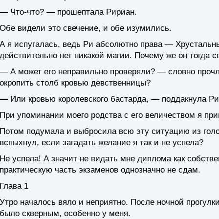
— Что-что? — прошептала Ририан.
Обе видели это свечение, и обе изумились.
А я испугалась, ведь Ри абсолютно права — Хрустальны
действительно нет никакой магии. Почему же он тогда с
— А может его неправильно проверяли? — словно проч
окропить столб кровью девственницы?
— Или кровью королевского бастарда, — поддакнула Ри
При упоминании моего родства с его величеством я при
Потом подумала и выбросила всю эту ситуацию из голо
вспыхнул, если загадать желание я так и не успела?
Не успела! А значит не видать мне диплома как собств
практическую часть экзаменов однозначно не сдам.
Глава 1
Утро началось вяло и неприятно. После ночной прогулки
было скверным, особенно у меня.