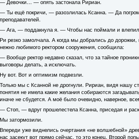
— Девочки… — опять застонала Ририан.
— Ты ещё покричи, — разозлилась Ксанна. — Да погро
преподавателей.
— Ага, — поддакнула я. — Чтобы нас поймали и влепил
Ри резко замолчала. А когда мы добрались до дорожки, 
нежно любимого ректором сооружения, сообщила:
— Вообще ректор недавно сказал, что за тайное проник
выговоры делать, а исключать.
Ну вот. Вот и оптимизм подвезли.
Только мы с Ксанной не дрогнули. Ририан, видя нашу ст
понятия не имела какие желания собираются загадывать
иначе не сбудется. А моё было очевидно, наверное, все
— Стоп, — вдруг прошелестела Ксанна, приседая и раск
Мы затормозили.
Впереди уже виднелись очертания «не волшебной» древн
нас засекут вот прямо сейчас, то это конец. Второй по