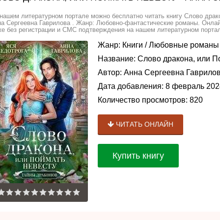
нашем литературном портале можно бесплатно читать книгу Слово драко
а Сергеевна Гаврилова . Жанр: Любовно-фантастические романы. Онлайн
е без регистрации и СМС подтверждения на нашем литературном портале
Жанр:
Книги
/
Любовные романы
Название:
Слово дракона, или П
Автор:
Анна Сергеевна Гаврило
Дата добавления:
8 февраль 202
Количество просмотров:
820
ЧИТАТЬ ОНЛАЙН
Купить книгу