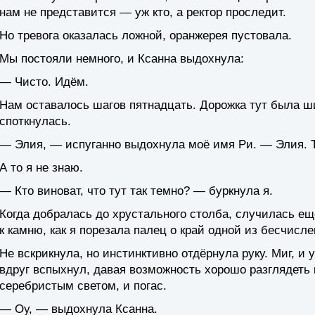
нам не представится — уж кто, а ректор проследит.
Но тревога оказалась ложной, оранжерея пустовала.
Мы постояли немного, и Ксанна выдохнула:
— Чисто. Идём.
Нам оставалось шагов пятнадцать. Дорожка тут была ши
споткнулась.
— Элия, — испуганно выдохнула моё имя Ри. — Элия. Ты
А то я не знаю.
— Кто виноват, что тут так темно? — буркнула я.
Когда добралась до хрустального столба, случилась ещ
к камню, как я порезала палец о край одной из бесчисл
Не вскрикнула, но инстинктивно отдёрнула руку. Миг, и 
вдруг вспыхнул, давая возможность хорошо разглядеть
серебристым светом, и погас.
— Оу, — выдохнула Ксанна.