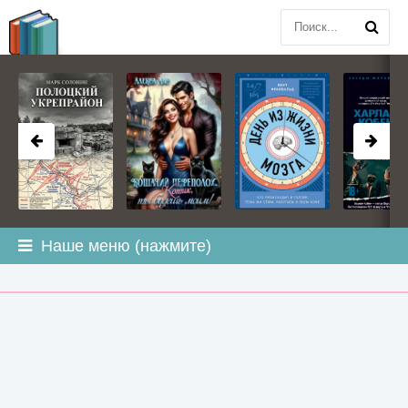
BOOK
PLANETA
.COM
Наше меню (нажмите)