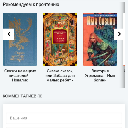
Рекомендуем к прочтению
Сказки немецких
Сказка сказок,
Виктория
Ин
писателей -
или Забава для
Угрюмова - Имя
Новалис
малых ребят -
богини
Джамбаттиста
Базиле
КОММЕНТАРИЕВ (0)