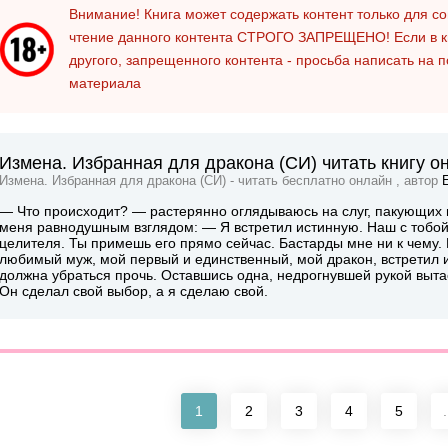
Внимание! Книга может содержать контент только для 
чтение данного контента
СТРОГО ЗАПРЕЩЕНО!
Если в к
другого, запрещенного контента - просьба написать на 
материала
Измена. Избранная для дракона (СИ) читать книгу о
Измена. Избранная для дракона (СИ) - читать бесплатно онлайн , автор
— Что происходит? — растерянно оглядываюсь на слуг, пакующих 
меня равнодушным взглядом: — Я встретил истинную. Наш с тобой 
целителя. Ты примешь его прямо сейчас. Бастарды мне ни к чем
любимый муж, мой первый и единственный, мой дракон, встретил и
должна убраться прочь. Оставшись одна, недрогнувшей рукой выта
Он сделал свой выбор, а я сделаю свой.
1
2
3
4
5
.