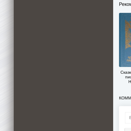
Реко
Сказ
пи
Н
КОММ