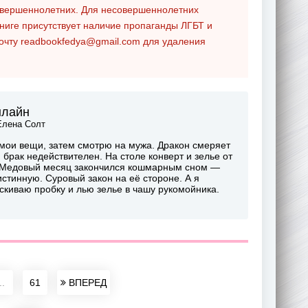
совершеннолетних. Для несовершеннолетних
ниге присутствует наличие пропаганды ЛГБТ и
почту
readbookfedya@gmail.com
для удаления
нлайн
Елена Солт
мои вещи, затем смотрю на мужа. Дракон смеряет
брак недействителен. На столе конверт и зелье от
у. Медовый месяц закончился кошмарным сном —
стинную. Суровый закон на её стороне. А я
скиваю пробку и лью зелье в чашу рукомойника.
..
61
ВПЕРЕД