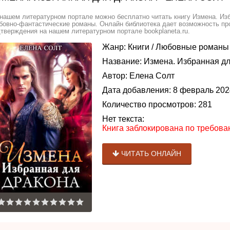
нашем литературном портале можно бесплатно читать книгу Измена. Изб
овно-фантастические романы. Онлайн библиотека дает возможность про
тверждения на нашем литературном портале bookplaneta.ru.
Жанр:
Книги
/
Любовные романы
Название:
Измена. Избранная дл
Автор:
Елена Солт
Дата добавления:
8 февраль 202
Количество просмотров:
281
Нет текста:
Книга заблокирована по требов
ЧИТАТЬ ОНЛАЙН