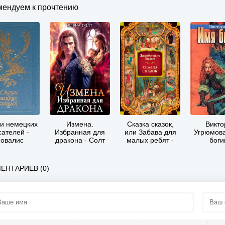
мендуем к прочтению
ки немецких
Измена.
Сказка сказок,
Викто
сателей -
Избранная для
или Забава для
Угрюмова
овалис
дракона - Солт
малых ребят -
боги
Елена
Джамбаттиста
Базиле
ЕНТАРИЕВ (0)