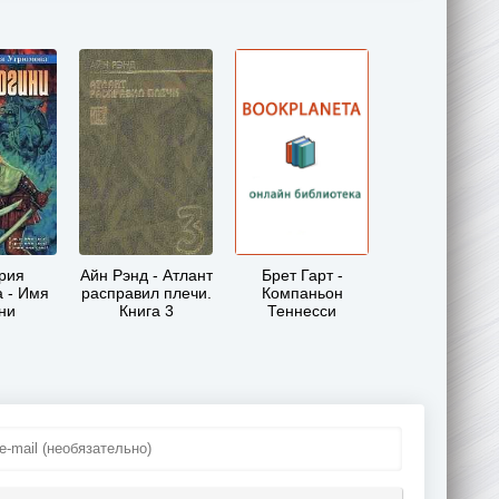
рия
Айн Рэнд - Атлант
Брет Гарт -
 - Имя
расправил плечи.
Компаньон
ни
Книга 3
Теннесси