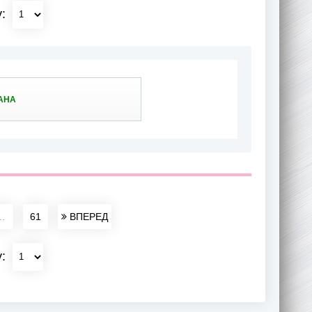
у:
АНА
..
61
ВПЕРЕД
у: